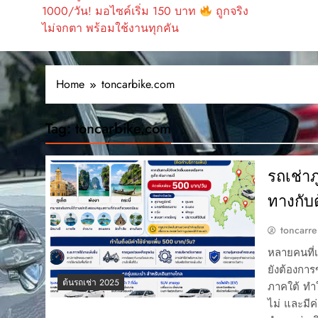
1000/วัน! มอไซค์เริ่ม 150 บาท
ถูกจริง
ไม่จกตา พร้อมใช้งานทุกคัน
Home
toncarbike.com
Tag:
toncarbike.com
รถเช่าภ
ทางกับต
toncarre
หลายคนที่เ
ยังต้องการข
ต้นรถเช่า 2025
ภาคใต้ ทำใ
ไม่ และมีค