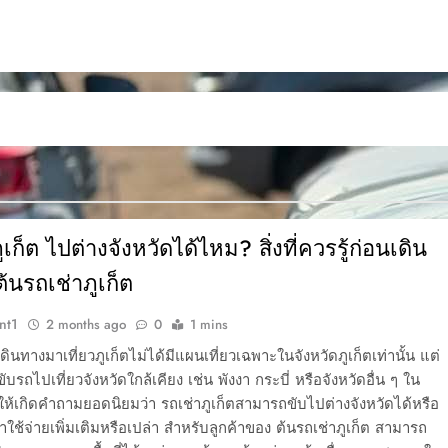
ูเก็ต ไปต่างจังหวัดได้ไหม? สิ่งที่ควรรู้ก่อนเดิน
้นรถเช่าภูเก็ต
nt1
2 months ago
0
1 mins
ดินทางมาเที่ยวภูเก็ตไม่ได้มีแผนเที่ยวเฉพาะในจังหวัดภูเก็ตเท่านั้น แต่
ับรถไปเที่ยวจังหวัดใกล้เคียง เช่น พังงา กระบี่ หรือจังหวัดอื่น ๆ ใน
ห้เกิดคำถามยอดนิยมว่า รถเช่าภูเก็ตสามารถขับไปต่างจังหวัดได้หรือ
่าใช้จ่ายเพิ่มเติมหรือเปล่า สำหรับลูกค้าของ ต้นรถเช่าภูเก็ต สามารถ