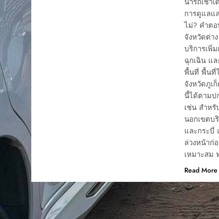
นำรถเช่าเด
การดูแลแล
ไม่? คำตอบ
จังหวัดต่า
บริการเพิ่
ฉุกเฉิน แ
พื้นที่ พื้
จังหวัดภูเก
นี้ได้ตามป
เช่น สำหรับ
นอกเขตบริก
และกระบี่ 
ล่วงหน้าก่
เหมาะสม ทำ
Read More