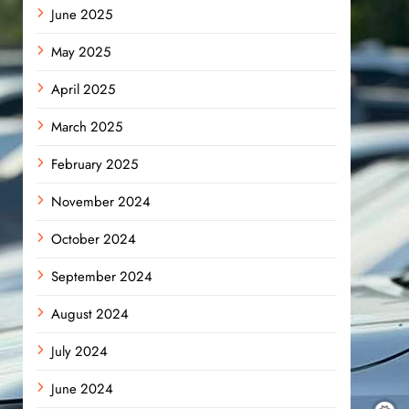
June 2025
May 2025
April 2025
March 2025
February 2025
November 2024
October 2024
September 2024
August 2024
July 2024
June 2024