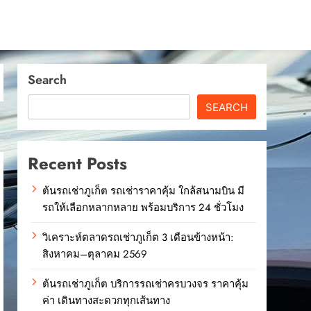
Search
SEARCH
Recent Posts
ต้นรถเช่าภูเก็ต รถเช่าราคาคุ้ม ใกล้สนามบิน มี
รถให้เลือกหลากหลาย พร้อมบริการ 24 ชั่วโมง
วิเคราะห์ตลาดรถเช่าภูเก็ต 3 เดือนข้างหน้า:
สิงหาคม–ตุลาคม 2569
ต้นรถเช่าภูเก็ต บริการรถเช่าครบวงจร ราคาคุ้ม
ค่า เดินทางสะดวกทุกเส้นทาง