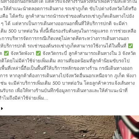
ินทางออกนอกพื้นที่ได้ แต่ควรแจ้งทางร้านล่วงหน้าเพื่อความสะดวกใน
ะให้คำแนะนำตลอดการเดินทาง รถเช่าภูเก็ต ขับไปต่างจังหวัดได้หรือ
คือ ได้ครับ ลูกค้าสามารถนำรถเช่าของต้นรถเช่าภูเก็ตเดินทางไปยัง
ง ๆ ได้ แต่หากเป็นการเดินทางออกนอกพื้นที่ให้บริการปกติ จะมีค่า
มเติม 500 บาทต่อวัน ทั้งนี้เพื่อรองรับต้นทุนในการดูแลรถ การช่วยเหลือ
ละการบริหารจัดการกรณีเกิดเหตุไม่คาดคิดระหว่างการเดินทางนอก
นที่ให้บริการปกติ รถเช่าของต้นรถเช่าภูเก็ตสามารถใช้งานได้ในพื้นที่
็ต
จังหวัดพังงา
จังหวัดกระบี่ ลูกค้าสามารถเดินทางใน 3 จังหวัด
กติโดยไม่มีค่าใช้จ่ายเพิ่มเติม สถานที่ยอดนิยมที่ลูกค้านิยมขับรถไป
พื้นที่เหล่านี้ถือเป็นพื้นที่ให้บริการหลักของทางร้าน กรณีเดินทางออก
าร หากลูกค้าต้องการเดินทางไปจังหวัดอื่นนอกเหนือจาก ภูเก็ต พังงา
เช่น จะมีค่าบริการเพิ่มเติม 500 บาทต่อวัน โดยลูกค้าควรแจ้งเส้นทาง
อนรับรถ เพื่อให้ทางร้านบันทึกข้อมูลการเดินทางและให้คำแนะนำที่
ไมถึงมีค่าใช้จ่ายเพิ่ม…