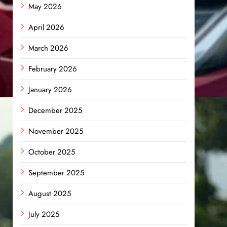
May 2026
April 2026
March 2026
February 2026
January 2026
December 2025
November 2025
October 2025
September 2025
August 2025
July 2025