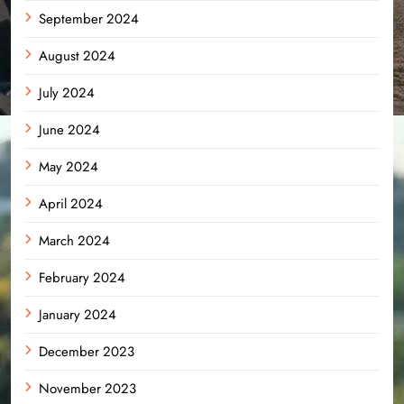
September 2024
August 2024
July 2024
June 2024
May 2024
April 2024
March 2024
February 2024
January 2024
December 2023
November 2023