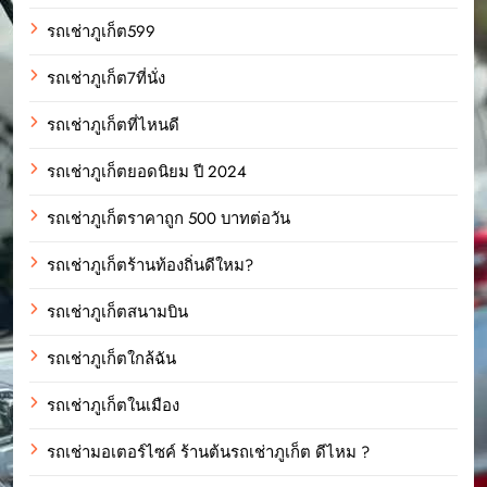
รถเช่าภูเก็ต599
รถเช่าภูเก็ต7ที่นั่ง
รถเช่าภูเก็ตที่ไหนดี
รถเช่าภูเก็ตยอดนิยม ปี 2024
รถเช่าภูเก็ตราคาถูก 500 บาทต่อวัน
รถเช่าภูเก็ตร้านท้องถิ่นดีใหม?
รถเช่าภูเก็ตสนามบิน
รถเช่าภูเก็ตใกล้ฉัน
รถเช่าภูเก็ตในเมือง
รถเช่ามอเตอร์ไซค์ ร้านต้นรถเช่าภูเก็ต ดีไหม ?