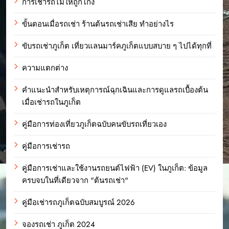
การเช่ารถไม่ให้ถูกโกง
ขั้นตอนเมื่อรถเช่า ร้านต้นรถเช่าเสีย ทำอย่างไร
ขับรถเช่าภูเก็ต เที่ยวแลนมาร์คภูเก็ตแบบสบาย ๆ ไปได้ทุกที่
ความแตกต่าง
คำแนะนำสำหรับเหตุการณ์ฉุกเฉินและการดูแลรถเบื้องต้น
เมื่อเช่ารถในภูเก็ต
คู่มือการท่องเที่ยวภูเก็ตฉบับคนขับรถเที่ยวเอง
คู่มือการเช่ารถ
คู่มือการเช่าและใช้งานรถยนต์ไฟฟ้า (EV) ในภูเก็ต: ข้อมูล
ครบจบในที่เดียวจาก "ต้นรถเช่า"
คู่มือเช่ารถภูเก็ตฉบับสมบูรณ์ 2026
จองรถเช่า ภูเก็ต 2024