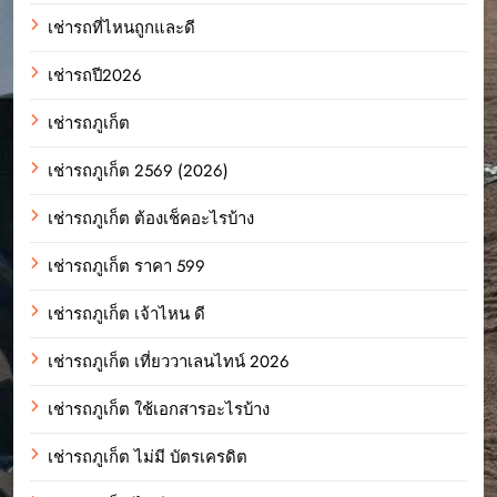
เช่ารถที่ไหนถูกและดี
เช่ารถปี2026
เช่ารถภูเก็ต
เช่ารถภูเก็ต 2569 (2026)
เช่ารถภูเก็ต ต้องเช็คอะไรบ้าง
เช่ารถภูเก็ต ราคา 599
เช่ารถภูเก็ต เจ้าไหน ดี
เช่ารถภูเก็ต เที่ยววาเลนไทน์ 2026
เช่ารถภูเก็ต ใช้เอกสารอะไรบ้าง
เช่ารถภูเก็ต ไม่มี บัตรเครดิต