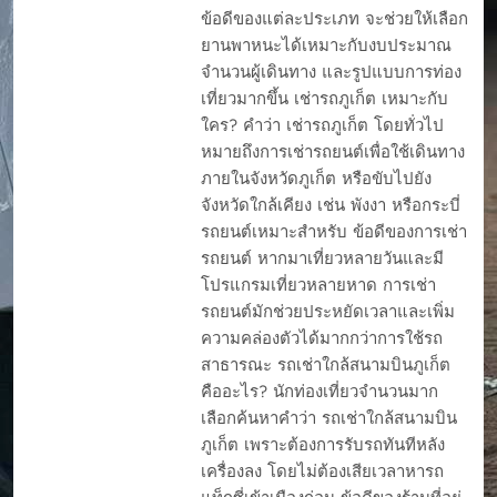
ข้อดีของแต่ละประเภท จะช่วยให้เลือก
ยานพาหนะได้เหมาะกับงบประมาณ
จำนวนผู้เดินทาง และรูปแบบการท่อง
เที่ยวมากขึ้น เช่ารถภูเก็ต เหมาะกับ
ใคร? คำว่า เช่ารถภูเก็ต โดยทั่วไป
หมายถึงการเช่ารถยนต์เพื่อใช้เดินทาง
ภายในจังหวัดภูเก็ต หรือขับไปยัง
จังหวัดใกล้เคียง เช่น พังงา หรือกระบี่
รถยนต์เหมาะสำหรับ ข้อดีของการเช่า
รถยนต์ หากมาเที่ยวหลายวันและมี
โปรแกรมเที่ยวหลายหาด การเช่า
รถยนต์มักช่วยประหยัดเวลาและเพิ่ม
ความคล่องตัวได้มากกว่าการใช้รถ
สาธารณะ รถเช่าใกล้สนามบินภูเก็ต
คืออะไร? นักท่องเที่ยวจำนวนมาก
เลือกค้นหาคำว่า รถเช่าใกล้สนามบิน
ภูเก็ต เพราะต้องการรับรถทันทีหลัง
เครื่องลง โดยไม่ต้องเสียเวลาหารถ