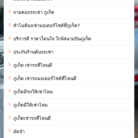
ถามตอบรถเช่า ภูเก็ต
ทำไมต้องเช่ามอเตอร์ไซค์ที่ภูเก็ต?
บริการดี ราคาโดนใจ ใกล้สนามบินภูเก็ต
ประกันร้านต้นรถเช่า
ภูเก็ต เช่ารถที่ไหนดี
ภูเก็ต เช่ารถมอเตอร์ไซค์ที่ไหนดี
ภูเก็ตมีรถให้เช่าไหม
ภูเก็ตมีให้เช่าไหม
ภูเก็ตเช่ารถที่ไหนดี
มัดจำ