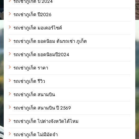
รถเช่าภูเก็ต ปี 2024
รถเช่าภูเก็ต ปี2026
รถเช่าภูเก็ต มอเตอร์ไซค์
รถเช่าภูเก็ต ยอดนิยม ต้นรถเช่า ภูเก็ต
รถเช่าภูเก็ต ยอดนิยมปี2024
รถเช่าภูเก็ต ราคา
รถเช่าภูเก็ต รีวิว
รถเช่าภูเก็ต สนามบิน
รถเช่าภูเก็ต สนามบิน ปี 2569
รถเช่าภูเก็ต ไปต่างจังหวัดได้ไหม
รถเช่าภูเก็ต ไม่มีมัดจำ