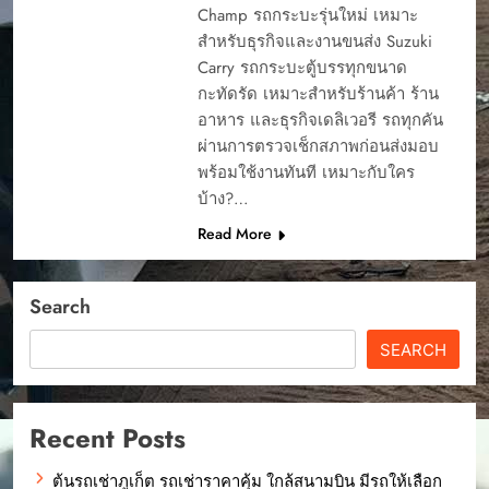
Champ รถกระบะรุ่นใหม่ เหมาะ
สำหรับธุรกิจและงานขนส่ง Suzuki
Carry รถกระบะตู้บรรทุกขนาด
กะทัดรัด เหมาะสำหรับร้านค้า ร้าน
อาหาร และธุรกิจเดลิเวอรี รถทุกคัน
ผ่านการตรวจเช็กสภาพก่อนส่งมอบ
พร้อมใช้งานทันที เหมาะกับใคร
บ้าง?…
Read More
Search
SEARCH
Recent Posts
ต้นรถเช่าภูเก็ต รถเช่าราคาคุ้ม ใกล้สนามบิน มีรถให้เลือก