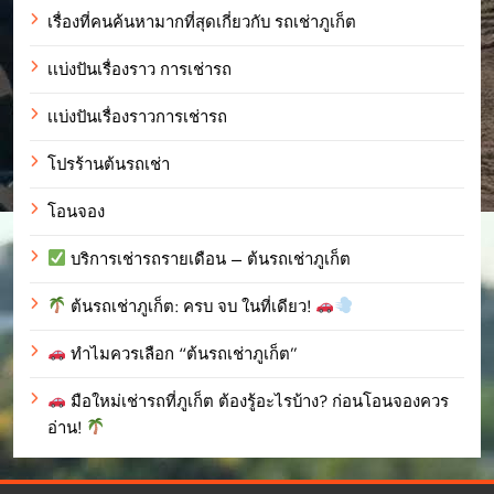
เรื่องที่คนค้นหามากที่สุดเกี่ยวกับ รถเช่าภูเก็ต
เเบ่งปันเรื่องราว การเช่ารถ
เเบ่งปันเรื่องราวการเช่ารถ
โปรร้านต้นรถเช่า
โอนจอง
บริการเช่ารถรายเดือน – ต้นรถเช่าภูเก็ต
ต้นรถเช่าภูเก็ต: ครบ จบ ในที่เดียว!
ทำไมควรเลือก “ต้นรถเช่าภูเก็ต”
มือใหม่เช่ารถที่ภูเก็ต ต้องรู้อะไรบ้าง? ก่อนโอนจองควร
อ่าน!