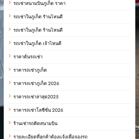
รถเช่าสนามบินภูเก็ต ราคา
รถเช่าในภูเก็ต รัานไหนดี
รถเช่าในภูเก็ต ร้านไหนดี
รถเช่าในภูเก็ต เจ้าไหนดี
ราคาต้นรถเช่า
ราคารถเช่าภูเก็ต
ราคารถเช่าภูเก็ต 2026
ราคารถเช่าล่าสุด2025
ราคารถเช่าโลซีซั่น 2026
ร้านเช่ารถติดสนามบิน
รายละเอียดที่ลูกค้าต้องแจ้งเพื่อจองรถ