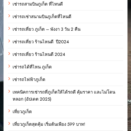
เช่ารถสามบินภูเก็ต ที่ไหนดี
เช่ารถเช่าสนามบินภูเก็ตที่ไหนดี
เช่ารถเที่ยว ภูเก็ต – พังงา 3 วัน 2 คืน
เช่ารถเที่ยว ร้านไหนดี ปี2024
เช่ารถเที่ยว ร้านไหนดี 2024
เช่ารถได้ที่ไหน ภูเก็ต
เช่ารถไฟฟ้าภูเก็ต
เทคนิคการเช่ารถที่ภูเก็ตให้ได้รถดี คุ้มราคา และไม่โดน
หลอก (อัปเดต 2025)
เที่ยวภูเก็ต
เที่ยวภูเก็ตสุดคุ้ม เริ่มต้นเพียง 599 บาท!