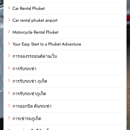
Car Rental Phuket
Car rental phuket airport
Motorcycle Rental Phuket
Your Easy Start to a Phuket Adventure
การจองรรถยนต์ผ่านเว็บ
การรับรถเช่า
การรับรถเช่า ภุเก็ต
การรับรถเช่าภูเก็ต
การออกบิล ต้นรถเช่า
การเช่ารถภูเก็ต