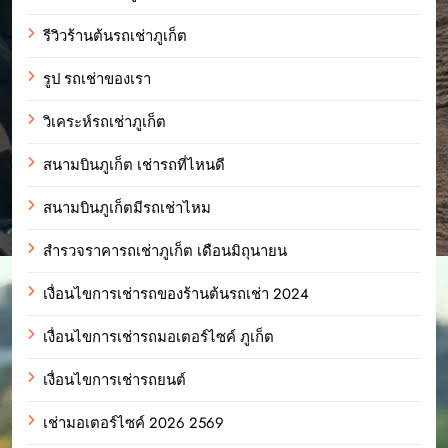
รีวิวร้านต้นรถเช่าภูเก็ต
รูป รถเช่าของเรา
วิเคระห์รถเช่าภูเก็ต
สนามบินภูเก็ต เช่ารถที่ไหนดี
สนามบินภูเก็ตมีรถเช่าไหม
สำรวจราคารถเช่าภูเก็ต เดือนมิถุนายน
เงื่อนไขการเช่ารถของร้านต้นรถเช่า 2024
เงื่อนไขการเช่ารถมอเตอร์ไซค์ ภูเก็ต
เงื่อนไขการเช่ารถยนต์
เช่ามอเตอร์ไซค์ 2026 2569