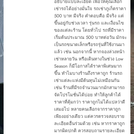
อธิบายแบบละเอียด เพื่อให้คุณเลือก
เช่ารถได้อย่างมั่นใจ รถเช่าภูเก็ตราคา
500 บาท มีจริง คำตอบคือ มีจริง แต่
ขึ้นอยู่กับช่วงเวลา รุ่นรถ และเงื่อนไข
ของแต่ละร้าน โดยทั่วไป รถที่มีราคา
เริ่มต้นประมาณ 500 บาทต่อวัน มักจะ
เป็นรถขนาดเล็กหรือรถรุ่นที่ใช้งานมา
แล้ว เช่น นอกจากนี้ หากจองล่วงหน้า
เช่าหลายวัน หรือเดินทางในช่วง Low
Season ก็มีโอกาสได้ราคาพิเศษมาก
ขึ้น ทำไมบางร้านถึงราคาถูก ร้านรถ
เช่าแต่ละแห่งมีต้นทุนไม่เหมือนกัน
เช่น ร้านที่มีรถจำนวนมากมักสามารถ
จัดโปรโมชั่นได้บ่อย ทำให้ลูกค้าได้
ราคาที่คุ้มกว่า ราคาถูกไม่ได้แปลว่าดี
เสมอไป หลายคนเลือกจากราคาถูก
เพียงอย่างเดียว แต่ควรตรวจสอบราย
ละเอียดอื่นร่วมด้วย เช่น หากราคาถูก
มากผิดปกติ ควรสอบถามรายละเอียด