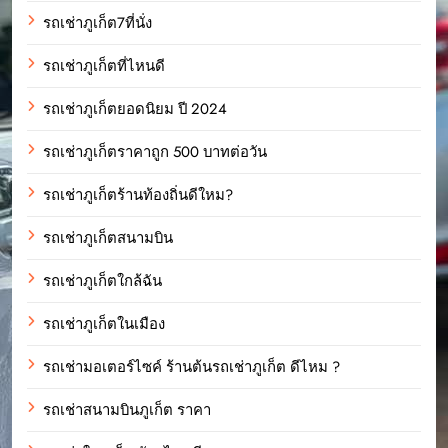
รถเช่าภูเก็ต7ที่นั่ง
รถเช่าภูเก็ตที่ไหนดี
รถเช่าภูเก็ตยอดนิยม ปี 2024
รถเช่าภูเก็ตราคาถูก 500 บาทต่อวัน
รถเช่าภูเก็ตร้านท้องถิ่นดีใหม?
รถเช่าภูเก็ตสนามบิน
รถเช่าภูเก็ตใกล้ฉัน
รถเช่าภูเก็ตในเมือง
รถเช่ามอเตอร์ไซค์ ร้านต้นรถเช่าภูเก็ต ดีไหม ?
รถเช่าสนามบินภูเก็ต ราคา