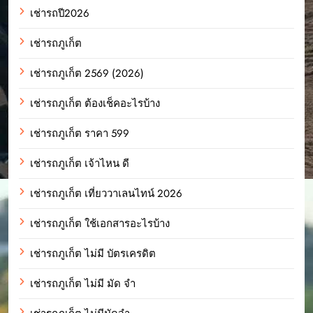
เช่ารถปี2026
เช่ารถภูเก็ต
เช่ารถภูเก็ต 2569 (2026)
เช่ารถภูเก็ต ต้องเช็คอะไรบ้าง
เช่ารถภูเก็ต ราคา 599
เช่ารถภูเก็ต เจ้าไหน ดี
เช่ารถภูเก็ต เที่ยววาเลนไทน์ 2026
เช่ารถภูเก็ต ใช้เอกสารอะไรบ้าง
เช่ารถภูเก็ต ไม่มี บัตรเครดิต
เช่ารถภูเก็ต ไม่มี มัด จํา