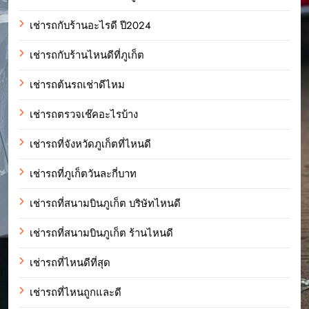
เช่ารถกับร้านอะไรดี ปี2024
เช่ารถกับร้านไหนดีที่ภูเก็ต
เช่ารถต้นรถเช่าดีไหม
เช่ารถตรวจเช๊คอะไรบ้าง
เช่ารถที่จังหวัดภูเก็ตที่ไหนดี
เช่ารถที่ภูเก็ตวันละกี่บาท
เช่ารถที่สนามบินภูเก็ต บริษัทไหนดี
เช่ารถที่สนามบินภูเก็ต ร้านไหนดี
เช่ารถที่ไหนดีที่สุด
เช่ารถที่ไหนถูกและดี