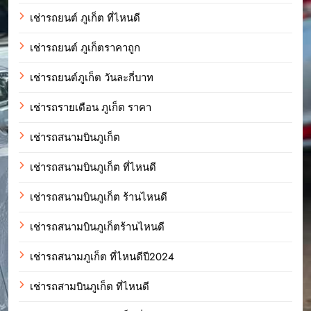
เช่ารถยนต์ ภูเก็ต ที่ไหนดี
เช่ารถยนต์ ภูเก็ตราคาถูก
เช่ารถยนต์ภูเก็ต วันละกี่บาท
เช่ารถรายเดือน ภูเก็ต ราคา
เช่ารถสนามบินภูเก็ต
เช่ารถสนามบินภูเก็ต ที่ไหนดี
เช่ารถสนามบินภูเก็ต ร้านไหนดี
เช่ารถสนามบินภูเก็ตร้านไหนดี
เช่ารถสนามภูเก็ต ที่ไหนดีปี2024
เช่ารถสามบินภูเก็ต ที่ไหนดี