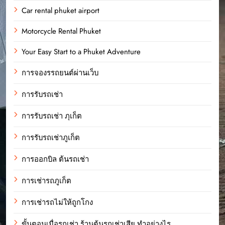
Car rental phuket airport
Motorcycle Rental Phuket
Your Easy Start to a Phuket Adventure
การจองรรถยนต์ผ่านเว็บ
การรับรถเช่า
การรับรถเช่า ภุเก็ต
การรับรถเช่าภูเก็ต
การออกบิล ต้นรถเช่า
การเช่ารถภูเก็ต
การเช่ารถไม่ให้ถูกโกง
ขั้นตอนเมื่อรถเช่า ร้านต้นรถเช่าเสีย ทำอย่างไร