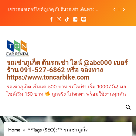
เดินทางสะดวกทุกเส้นทาง
Skip
เช่ารถมอเตอร์ไซค์ภูเก็ต กับต้นรถเช่า เดินทาง
to
สะดวก ราคาประหยัด เริ่มต้นเพียง 150 บาท/วัน
content
ต้นรถเช่า ครบทุกฟังก์ชันการใช้งาน ครบทุกประเภท
รถ ตอบโจทย์ทุกการเดินทางในภูเก็ต
วิเคราะห์ตลาดรถเช่าภูเก็ต 3 เดือนข้างหน้า:
สิงหาคม–ตุลาคม 2569
ต้นรถเช่าภูเก็ต บริการรถเช่าครบวงจร ราคาคุ้มค่า
เดินทางสะดวกทุกเส้นทาง
เช่ารถมอเตอร์ไซค์ภูเก็ต กับต้นรถเช่า เดินทาง
รถเช่าภูเก็ต ต้นรถเช่า ไลน์ @abc000 เบอร์
สะดวก ราคาประหยัด เริ่มต้นเพียง 150 บาท/วัน
ร้าน 091-527-6862 หรือ จองทาง
ต้นรถเช่า ครบทุกฟังก์ชันการใช้งาน ครบทุกประเภท
https://www.toncarbike.com
รถ ตอบโจทย์ทุกการเดินทางในภูเก็ต
รถเช่าภูเก็ต เริ่มแค่ 500 บาท รถไฟฟ้า เริ่ม 1000/วัน! มอ
ไซค์เริ่ม 150 บาท
ถูกจริง ไม่จกตา พร้อมใช้งานทุกคัน
Home
**Tags (SEO):** รถเช่าภูเก็ต