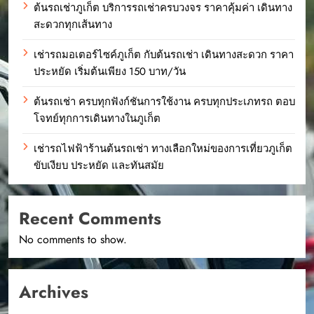
ต้นรถเช่าภูเก็ต บริการรถเช่าครบวงจร ราคาคุ้มค่า เดินทาง
สะดวกทุกเส้นทาง
เช่ารถมอเตอร์ไซค์ภูเก็ต กับต้นรถเช่า เดินทางสะดวก ราคา
ประหยัด เริ่มต้นเพียง 150 บาท/วัน
ต้นรถเช่า ครบทุกฟังก์ชันการใช้งาน ครบทุกประเภทรถ ตอบ
โจทย์ทุกการเดินทางในภูเก็ต
เช่ารถไฟฟ้าร้านต้นรถเช่า ทางเลือกใหม่ของการเที่ยวภูเก็ต
ขับเงียบ ประหยัด และทันสมัย
Recent Comments
No comments to show.
Archives