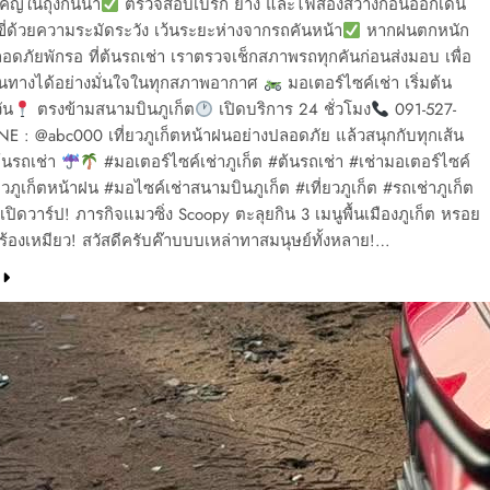
ัญในถุงกันน้ำ
ตรวจสอบเบรก ยาง และไฟส่องสว่างก่อนออกเดิน
ี่ด้วยความระมัดระวัง เว้นระยะห่างจากรถคันหน้า
หากฝนตกหนัก
อดภัยพักรอ ที่ต้นรถเช่า เราตรวจเช็กสภาพรถทุกคันก่อนส่งมอบ เพื่อ
เดินทางได้อย่างมั่นใจในทุกสภาพอากาศ
มอเตอร์ไซค์เช่า เริ่มต้น
ัน
ตรงข้ามสนามบินภูเก็ต
เปิดบริการ 24 ชั่วโมง
091-527-
NE : @abc000 เที่ยวภูเก็ตหน้าฝนอย่างปลอดภัย แล้วสนุกกับทุกเส้น
้นรถเช่า
#มอเตอร์ไซค์เช่าภูเก็ต #ต้นรถเช่า #เช่ามอเตอร์ไซค์
่ยวภูเก็ตหน้าฝน #มอไซค์เช่าสนามบินภูเก็ต #เที่ยวภูเก็ต #รถเช่าภูเก็ต
วเปิดวาร์ป! ภารกิจแมวซิ่ง Scoopy ตะลุยกิน 3 เมนูพื้นเมืองภูเก็ต หรอย
้องเหมียว! สวัสดีครับค๊าบบบเหล่าทาสมนุษย์ทั้งหลาย!…