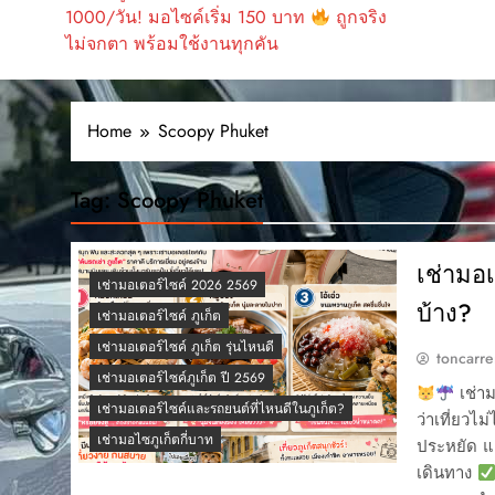
1000/วัน! มอไซค์เริ่ม 150 บาท
ถูกจริง
ไม่จกตา พร้อมใช้งานทุกคัน
Home
Scoopy Phuket
Tag:
Scoopy Phuket
เช่ามอเ
เช่ามอเตอร์ไซค์ 2026 2569
บ้าง?
เช่ามอเตอร์ไซค์ ภูเก็ต
เช่ามอเตอร์ไซค์ ภูเก็ต รุ่นไหนดี
toncarre
เช่ามอเตอร์ไซค์ภูเก็ต ปี 2569
เช่าม
เช่ามอเตอร์ไซค์และรถยนต์ที่ไหนดีในภูเก็ต?
ว่าเที่ยวไ
เช่ามอไซภูเก็ตกี่บาท
ประหยัด แล
เดินทาง