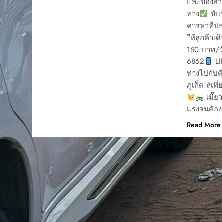
และของสำค
ทาง
ขับข
ควรหาที่ปล
ให้ลูกค้า
150 บาท/ว
6862
LI
ทางไปกับต
ภูเก็ต #เที
เมี๊ย
แรงจนต้องร
Read More