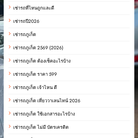
เช่ารถที่ไหนถูกและดี
เช่ารถปี2026
เช่ารถภูเก็ต
เช่ารถภูเก็ต 2569 (2026)
เช่ารถภูเก็ต ต้องเช็คอะไรบ้าง
เช่ารถภูเก็ต ราคา 599
เช่ารถภูเก็ต เจ้าไหน ดี
เช่ารถภูเก็ต เที่ยววาเลนไทน์ 2026
เช่ารถภูเก็ต ใช้เอกสารอะไรบ้าง
เช่ารถภูเก็ต ไม่มี บัตรเครดิต