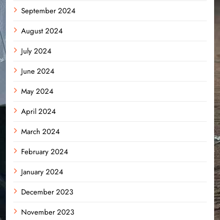
September 2024
August 2024
July 2024
June 2024
May 2024
April 2024
March 2024
February 2024
January 2024
December 2023
November 2023