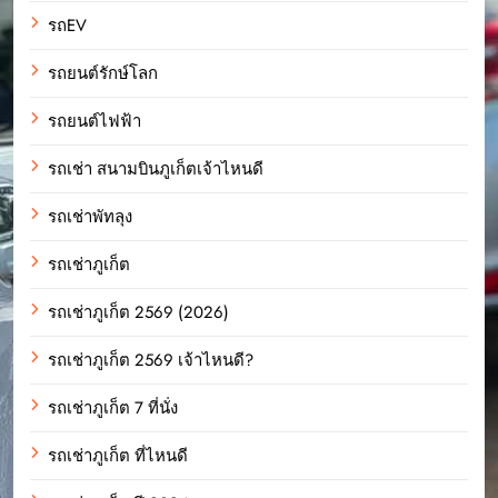
รถEV
รถยนต์รักษ์โลก
รถยนต์ไฟฟ้า
รถเช่า สนามบินภูเก็ตเจ้าไหนดี
รถเช่าพัทลุง
รถเช่าภูเก็ต
รถเช่าภูเก็ต 2569 (2026)
รถเช่าภูเก็ต 2569 เจ้าไหนดี?
รถเช่าภูเก็ต 7 ที่นั่ง
รถเช่าภูเก็ต ที่ไหนดี