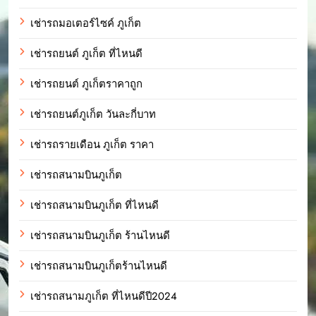
เช่ารถมอเตอร์ไซค์ ภูเก็ต
เช่ารถยนต์ ภูเก็ต ที่ไหนดี
เช่ารถยนต์ ภูเก็ตราคาถูก
เช่ารถยนต์ภูเก็ต วันละกี่บาท
เช่ารถรายเดือน ภูเก็ต ราคา
เช่ารถสนามบินภูเก็ต
เช่ารถสนามบินภูเก็ต ที่ไหนดี
เช่ารถสนามบินภูเก็ต ร้านไหนดี
เช่ารถสนามบินภูเก็ตร้านไหนดี
เช่ารถสนามภูเก็ต ที่ไหนดีปี2024