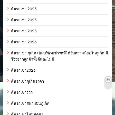
ต้นรถเช่า 2025
ต้นรถเช่า 2025
ต้นรถเช่า 2025
ต้นรถเช่า 2026
ต้นรถเช่า ภูเก็ต เป็นบริษัทเช่ารถที่ได้รับความนิยมในภูเก็ต มี
รีวิวจากลูกค้าทั้งดีและไม่ดี
ต้นรถเช่า2026
ต้นรถเช่าภูเก็ตราคา
ต้นรถเช่ารีวิว
ต้นรถเช่าสนามบินภูเก็ต
ต้นรถเช่าไม่มีมัดจำ