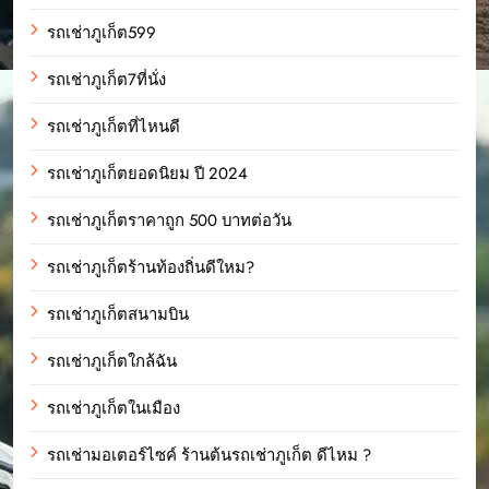
รถเช่าภูเก็ต599
รถเช่าภูเก็ต7ที่นั่ง
รถเช่าภูเก็ตที่ไหนดี
รถเช่าภูเก็ตยอดนิยม ปี 2024
รถเช่าภูเก็ตราคาถูก 500 บาทต่อวัน
รถเช่าภูเก็ตร้านท้องถิ่นดีใหม?
รถเช่าภูเก็ตสนามบิน
รถเช่าภูเก็ตใกล้ฉัน
รถเช่าภูเก็ตในเมือง
รถเช่ามอเตอร์ไซค์ ร้านต้นรถเช่าภูเก็ต ดีไหม ?