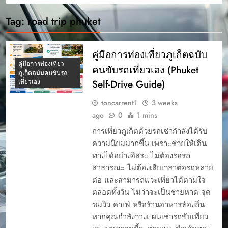
Tag:
road trip phuket
คู่มือการท่องเที่ยวภูเก็ตฉบับ
คู่มือการท่องเที่ยว
คนขับรถเที่ยวเอง (Phuket
ภูเก็ตฉบับคนขับรถ
Self-Drive Guide)
เที่ยวเอง
toncarrent1
3 weeks
ago
0
1 mins
การเที่ยวภูเก็ตด้วยรถเช่ากำลังได้รับ
ความนิยมมากขึ้น เพราะช่วยให้เดิน
ทางได้อย่างอิสระ ไม่ต้องรอรถ
สาธารณะ ไม่ต้องเสียเวลาต่อรถหลาย
ต่อ และสามารถแวะเที่ยวได้ตามใจ
ตลอดทั้งวัน ไม่ว่าจะเป็นชายหาด จุด
ชมวิว คาเฟ่ หรือร้านอาหารท้องถิ่น
หากคุณกำลังวางแผนเช่ารถขับเที่ยว