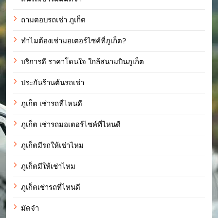
ถามตอบรถเช่า ภูเก็ต
ทำไมต้องเช่ามอเตอร์ไซค์ที่ภูเก็ต?
บริการดี ราคาโดนใจ ใกล้สนามบินภูเก็ต
ประกันร้านต้นรถเช่า
ภูเก็ต เช่ารถที่ไหนดี
ภูเก็ต เช่ารถมอเตอร์ไซค์ที่ไหนดี
ภูเก็ตมีรถให้เช่าไหม
ภูเก็ตมีให้เช่าไหม
ภูเก็ตเช่ารถที่ไหนดี
มัดจำ