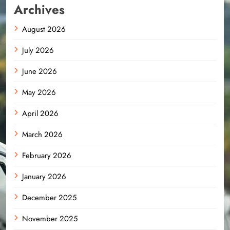
Archives
August 2026
July 2026
June 2026
May 2026
April 2026
March 2026
February 2026
January 2026
December 2025
November 2025