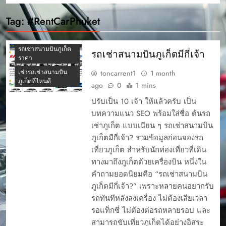
Tag:
#RentCarPhuket
ต้นรถเช่าสนามบิน
ภูเก็ต
รถเช่าสนามบินภูเก็ต
รถเช่าสนามบินภูเก็ตมีกี่เจ้า
ราคา
เช่ารถเช่าสนามบิน
toncarrent1
1 month
ภูเก็ตที่ไหนดี
ago
0
1 mins
ปรับเป็น 10 เจ้า ให้แล้วครับ เป็น
บทความแนว SEO พร้อมใส่ชื่อ ต้นรถ
เช่าภูเก็ต แบบเนียน ๆ รถเช่าสนามบิน
ภูเก็ตมีกี่เจ้า? รวมข้อมูลก่อนจองรถ
เที่ยวภูเก็ต สำหรับนักท่องเที่ยวที่เดิน
ทางมาถึงภูเก็ตด้วยเครื่องบิน หนึ่งใน
คำถามยอดนิยมคือ “รถเช่าสนามบิน
ภูเก็ตมีกี่เจ้า?” เพราะหลายคนอยากรับ
รถทันทีหลังลงเครื่อง ไม่ต้องเสียเวลา
รอแท็กซี่ ไม่ต้องต่อรถหลายรอบ และ
สามารถขับเที่ยวภูเก็ตได้อย่างอิสระ