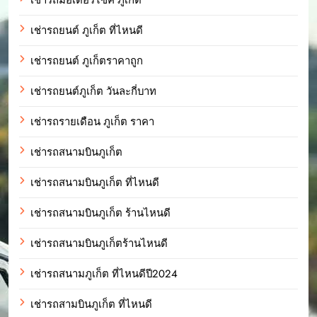
เช่ารถยนต์ ภูเก็ต ที่ไหนดี
เช่ารถยนต์ ภูเก็ตราคาถูก
เช่ารถยนต์ภูเก็ต วันละกี่บาท
เช่ารถรายเดือน ภูเก็ต ราคา
เช่ารถสนามบินภูเก็ต
เช่ารถสนามบินภูเก็ต ที่ไหนดี
เช่ารถสนามบินภูเก็ต ร้านไหนดี
เช่ารถสนามบินภูเก็ตร้านไหนดี
เช่ารถสนามภูเก็ต ที่ไหนดีปี2024
เช่ารถสามบินภูเก็ต ที่ไหนดี