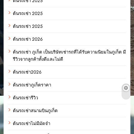
ต้นรถเช่า 2025
ต้นรถเช่า 2025
ต้นรถเช่า 2025
ต้นรถเช่า 2026
ต้นรถเช่า ภูเก็ต เป็นบริษัทเช่ารถที่ได้รับความนิยมในภูเก็ต มี
รีวิวจากลูกค้าทั้งดีและไม่ดี
ต้นรถเช่า2026
ต้นรถเช่าภูเก็ตราคา
ต้นรถเช่ารีวิว
ต้นรถเช่าสนามบินภูเก็ต
ต้นรถเช่าไม่มีมัดจำ