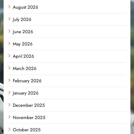
August 2026
July 2026
June 2026
May 2026
April 2026
March 2026
February 2026
January 2026
December 2025
November 2025
October 2025