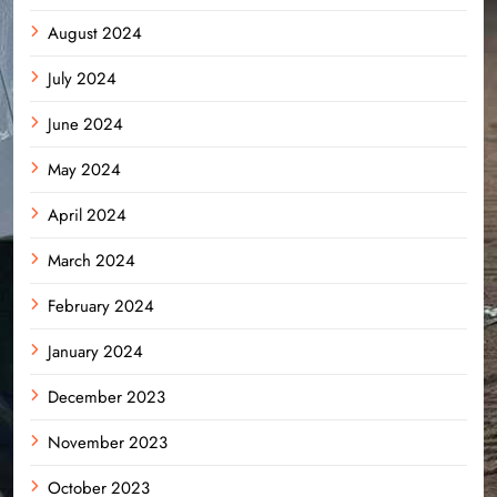
August 2024
July 2024
June 2024
May 2024
April 2024
March 2024
February 2024
January 2024
December 2023
November 2023
October 2023