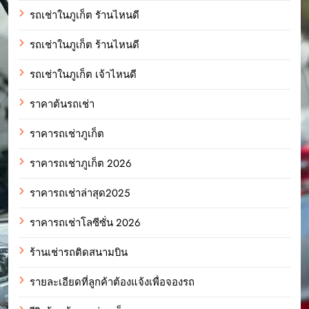
รถเช่าในภูเก็ต รัานไหนดี
รถเช่าในภูเก็ต ร้านไหนดี
รถเช่าในภูเก็ต เจ้าไหนดี
ราคาต้นรถเช่า
ราคารถเช่าภูเก็ต
ราคารถเช่าภูเก็ต 2026
ราคารถเช่าล่าสุด2025
ราคารถเช่าโลซีซั่น 2026
ร้านเช่ารถติดสนามบิน
รายละเอียดที่ลูกค้าต้องแจ้งเพื่อจองรถ