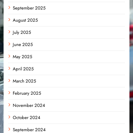
September 2025
August 2025
July 2025
June 2025
May 2025
April 2025
March 2025
February 2025
November 2024
October 2024
September 2024