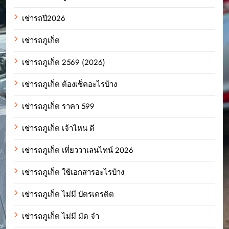
เช่ารถปี2026
เช่ารถภูเก็ต
เช่ารถภูเก็ต 2569 (2026)
เช่ารถภูเก็ต ต้องเช็คอะไรบ้าง
เช่ารถภูเก็ต ราคา 599
เช่ารถภูเก็ต เจ้าไหน ดี
เช่ารถภูเก็ต เที่ยววาเลนไทน์ 2026
เช่ารถภูเก็ต ใช้เอกสารอะไรบ้าง
เช่ารถภูเก็ต ไม่มี บัตรเครดิต
เช่ารถภูเก็ต ไม่มี มัด จํา