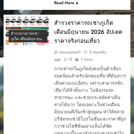
Read More
สำรวจราคารถเช่าภูเก็ต
เดือนมิถุนายน 2026 อัปเดต
สำรวจราคารถเช่า
ภูเก็ต เดือนมิถุนายน
ราคาจริงก่อนเที่ยว
toncarrent1
2 months
ago
0
1 mins
การเช่ารถในภูเก็ตยังคงเป็นตัวเลือก
ยอดนิยมสำหรับนักท่องเที่ยวที่ต้องการ
เดินทางแบบอิสระ เพราะสามารถขับ
เที่ยวได้ทั่วทั้งเกาะ ไม่ต้องรอรถ
สาธารณะ และช่วยประหยัดค่าเดิน
ทางได้มาก โดยเฉพาะในช่วงเดือน
มิถุนายนที่เริ่มเข้าสู่ฤดูฝน ทำให้หลาย
บริษัทรถเช่ามีโปรโมชั่นและราคาที่ถูก
กว่าช่วงไฮซีซั่นอย่างเห็นได้ชัด
บทความนี้จะพาสำรวจราคารถเช่าใน