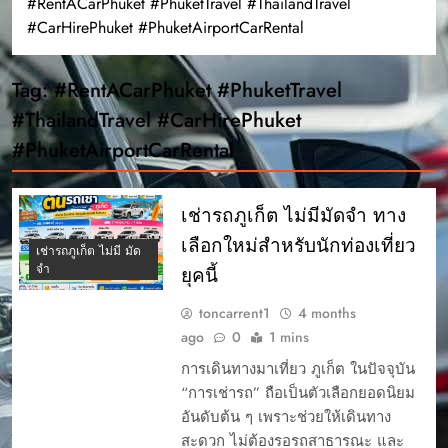
#RentACarPhuket #PhuketTravel #ThailandTravel
#CarHirePhuket #PhuketAirportCarRental
Tag:
#RentACarPhuket #PhuketTravel
#ThailandTravel #CarHirePhuket
#PhuketAirportCarRental
เช่ารถภูเก็ต ไม่มีมัดจำ ทาง
เลือกใหม่สำหรับนักท่องเที่ยว
เช่ารถภูเก็ต ไม่มี มัด
จํา
ยุคนี้
toncarrent1
4 months
ago
0
1 mins
การเดินทางมาเที่ยว ภูเก็ต ในปัจจุบัน
“การเช่ารถ” ถือเป็นตัวเลือกยอดนิยม
อันดับต้น ๆ เพราะช่วยให้เดินทาง
สะดวก ไม่ต้องรอรถสาธารณะ และ