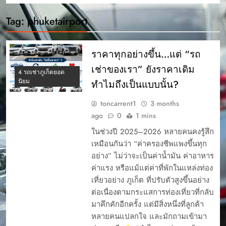
Tag:
phuketairport
ราคาทุกอย่างขึ้น…แต่ “รถ
เช่าของเรา” ยังราคาเดิม
4 รถเช่าภูเก็ตยอด
นิยม
ทำไมถึงเป็นแบบนั้น?
toncarrent1
3 months
ago
0
1 mins
ในช่วงปี 2025–2026 หลายคนคงรู้สึก
เหมือนกันว่า “ค่าครองชีพแพงขึ้นทุก
อย่าง” ไม่ว่าจะเป็นค่าน้ำมัน ค่าอาหาร
ค่าแรง หรือแม้แต่ค่าที่พักในแหล่งท่อง
เที่ยวอย่าง ภูเก็ต ที่ปรับตัวสูงขึ้นอย่าง
ต่อเนื่องตามกระแสการท่องเที่ยวที่กลับ
มาคึกคักอีกครั้ง แต่มีสิ่งหนึ่งที่ลูกค้า
หลายคนแปลกใจ และมักถามเข้ามา