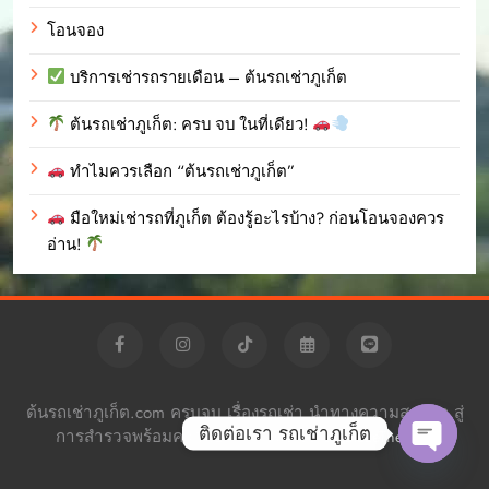
โอนจอง
บริการเช่ารถรายเดือน – ต้นรถเช่าภูเก็ต
ต้นรถเช่าภูเก็ต: ครบ จบ ในที่เดียว!
ทำไมควรเลือก “ต้นรถเช่าภูเก็ต”
มือใหม่เช่ารถที่ภูเก็ต ต้องรู้อะไรบ้าง? ก่อนโอนจองควร
อ่าน!
ต้นรถเช่าภูเก็ต.com ครบจบ เรื่องรถเช่า นำทางความสะดวก สู่
ติดต่อเรา รถเช่าภูเก็ต
การสำรวจพร้อมความอิสระ Powered By
.
BlazeThemes
Open c