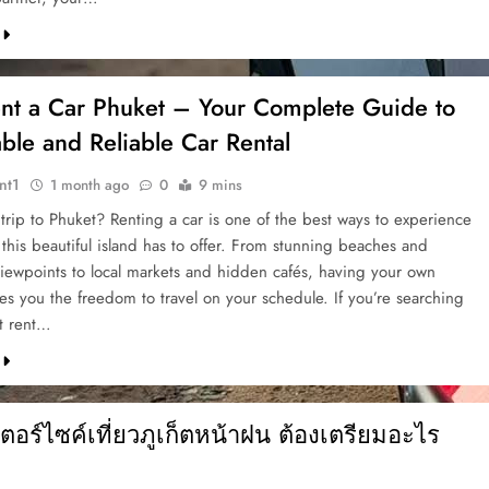
ent a Car Phuket – Your Complete Guide to
ble and Reliable Car Rental
nt1
1 month ago
0
9 mins
 trip to Phuket? Renting a car is one of the best ways to experience
this beautiful island has to offer. From stunning beaches and
iewpoints to local markets and hidden cafés, having your own
es you the freedom to travel on your schedule. If you’re searching
st rent…
ตอร์ไซค์เที่ยวภูเก็ตหน้าฝน ต้องเตรียมอะไร