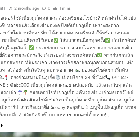
nt1
2 months ago
0
1 mins
อเตอร์ไซค์เที่ยวภูเก็ตหน้าฝน ต้องเตรียมอะไรบ้าง? หน้าฝนไม่ได้แปล
ม่ได้! หลายคนยังเลือกเช่ามอเตอร์ไซค์เที่ยวภูเก็ต เพราะสะดวก
ะเข้าถึงสถานที่ท่องเที่ยวได้ง่าย แต่ควรเตรียมตัวให้พร้อมก่อนออก
พกเสื้อกันฝนติดรถไว้เสมอ
ใส่หมวกกันน็อกทุกครั้ง
เก็บโทรศัพท์
ัญในถุงกันน้ำ
ตรวจสอบเบรก ยาง และไฟส่องสว่างก่อนออกเดิน
ี่ด้วยความระมัดระวัง เว้นระยะห่างจากรถคันหน้า
หากฝนตกหนัก
อดภัยพักรอ ที่ต้นรถเช่า เราตรวจเช็กสภาพรถทุกคันก่อนส่งมอบ เพื่อ
เดินทางได้อย่างมั่นใจในทุกสภาพอากาศ
มอเตอร์ไซค์เช่า เริ่มต้น
ัน
ตรงข้ามสนามบินภูเก็ต
เปิดบริการ 24 ชั่วโมง
091-527-
NE : @abc000 เที่ยวภูเก็ตหน้าฝนอย่างปลอดภัย แล้วสนุกกับทุกเส้น
้นรถเช่า
#มอเตอร์ไซค์เช่าภูเก็ต #ต้นรถเช่า #เช่ามอเตอร์ไซค์
่ยวภูเก็ตหน้าฝน #มอไซค์เช่าสนามบินภูเก็ต #เที่ยวภูเก็ต #รถเช่าภูเก็ต
วเปิดวาร์ป! ภารกิจแมวซิ่ง Scoopy ตะลุยกิน 3 เมนูพื้นเมืองภูเก็ต หรอย
้องเหมียว! สวัสดีครับค๊าบบบเหล่าทาสมนุษย์ทั้งหลาย!…