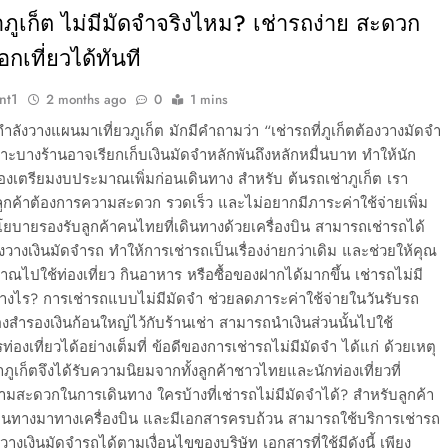
ภูเก็ต ไม่มีมัดจำจริงไหม? เช่ารถง่าย สะดวก
กเที่ยวได้ทันที
nt1
2 months ago
0
1 mins
ำลังวางแผนมาเที่ยวภูเก็ต มักมีคำถามว่า “เช่ารถที่ภูเก็ตต้องวางมัดจำ
ะบางร้านอาจเรียกเก็บเงินมัดจำหลักพันถึงหลักหมื่นบาท ทำให้นัก
ต้องเตรียมงบประมาณเพิ่มก่อนเดินทาง สำหรับ ต้นรถเช่าภูเก็ต เรา
าลูกค้าต้องการความสะดวก รวดเร็ว และไม่อยากมีภาระค่าใช้จ่ายเพิ่ม
นโยบายรองรับลูกค้าคนไทยที่เดินทางด้วยเครื่องบิน สามารถเช่ารถได้
งวางเงินมัดจำรถ ทำให้การเช่ารถเป็นเรื่องง่ายกว่าเดิม และช่วยให้คุณ
ไปใช้ท่องเที่ยว กินอาหาร หรือซื้อของฝากได้มากขึ้น เช่ารถไม่มี
่างไร? การเช่ารถแบบไม่มีมัดจำ ช่วยลดภาระค่าใช้จ่ายในวันรับรถ
้องสำรองเงินก้อนใหญ่ไว้กับร้านเช่า สามารถนำเงินส่วนนั้นไปใช้
่องเที่ยวได้อย่างเต็มที่ ข้อดีของการเช่ารถไม่มีมัดจำ ได้แก่ ด้วยเหตุ
่าภูเก็ตจึงได้รับความนิยมจากทั้งลูกค้าชาวไทยและนักท่องเที่ยวที่
มสะดวกในการเดินทาง ใครบ้างที่เช่ารถไม่มีมัดจำได้? สำหรับลูกค้า
ดินทางมาทางเครื่องบิน และมีเอกสารครบถ้วน สามารถใช้บริการเช่ารถ
วางเงินมัดจำรถได้ตามเงื่อนไขของบริษัท เอกสารที่ใช้มีดังนี้ เพียง