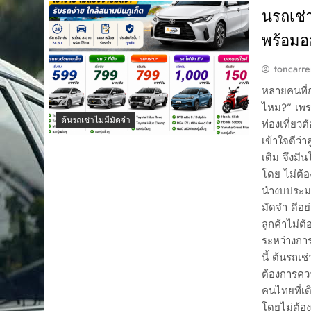
นรถเช่า
พร้อมออ
toncarre
หลายคนที่ก
ไหม?” เพรา
ต้นรถเช่าไม่มีมัดจำ
ท่องเที่ยว
เข้าใจดีว่
เติม จึงมี
โดย ไม่ต้อ
นำงบประมาณ
มัดจำ ดีอย
ลูกค้าไม่ต
ระหว่างการท
นี้ ต้นรถเช
ต้องการควา
คนไทยที่เ
โดยไม่ต้อง