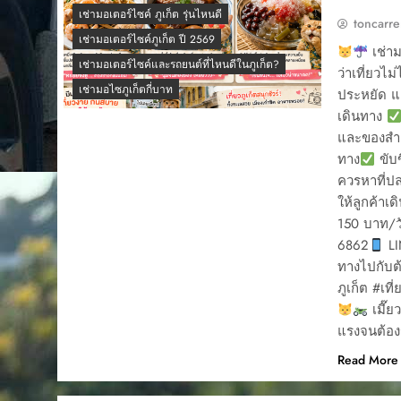
เช่ามอเตอร์ไซค์ ภูเก็ต รุ่นไหนดี
toncarre
เช่ามอเตอร์ไซค์ภูเก็ต ปี 2569
เช่าม
เช่ามอเตอร์ไซค์และรถยนต์ที่ไหนดีในภูเก็ต?
ว่าเที่ยวไ
เช่ามอไซภูเก็ตกี่บาท
ประหยัด แล
เดินทาง
และของสำค
ทาง
ขับข
ควรหาที่ปล
ให้ลูกค้า
150 บาท/ว
6862
LI
ทางไปกับต
ภูเก็ต #เที
เมี๊ย
แรงจนต้องร
Read More