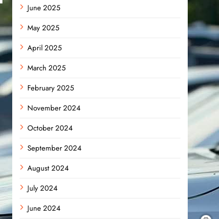
June 2025
May 2025
April 2025
March 2025
February 2025
November 2024
October 2024
September 2024
August 2024
July 2024
June 2024