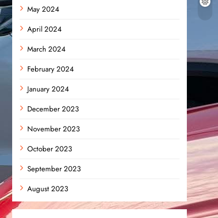
May 2024
April 2024
March 2024
February 2024
January 2024
December 2023
November 2023
October 2023
September 2023
August 2023