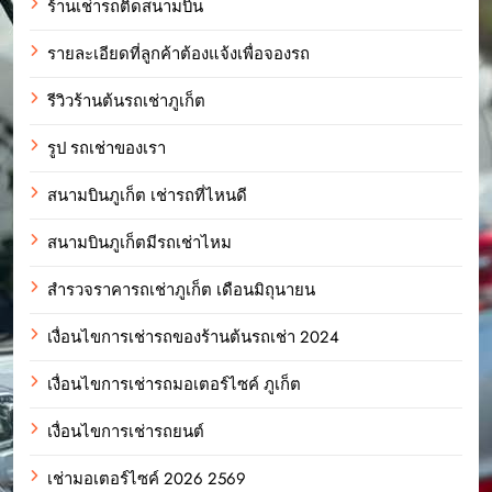
ร้านเช่ารถติดสนามบิน
รายละเอียดที่ลูกค้าต้องแจ้งเพื่อจองรถ
รีวิวร้านต้นรถเช่าภูเก็ต
รูป รถเช่าของเรา
สนามบินภูเก็ต เช่ารถที่ไหนดี
สนามบินภูเก็ตมีรถเช่าไหม
สำรวจราคารถเช่าภูเก็ต เดือนมิถุนายน
เงื่อนไขการเช่ารถของร้านต้นรถเช่า 2024
เงื่อนไขการเช่ารถมอเตอร์ไซค์ ภูเก็ต
เงื่อนไขการเช่ารถยนต์
เช่ามอเตอร์ไซค์ 2026 2569