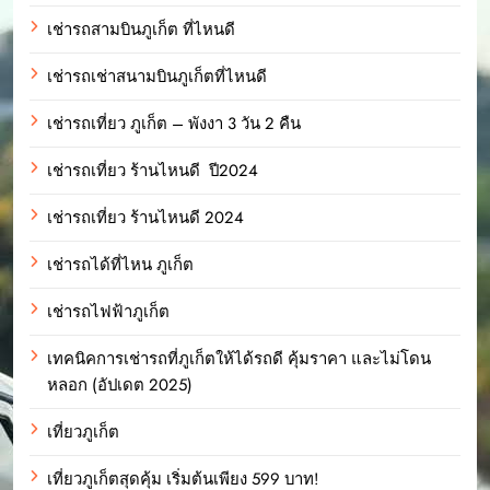
เช่ารถสามบินภูเก็ต ที่ไหนดี
เช่ารถเช่าสนามบินภูเก็ตที่ไหนดี
เช่ารถเที่ยว ภูเก็ต – พังงา 3 วัน 2 คืน
เช่ารถเที่ยว ร้านไหนดี ปี2024
เช่ารถเที่ยว ร้านไหนดี 2024
เช่ารถได้ที่ไหน ภูเก็ต
เช่ารถไฟฟ้าภูเก็ต
เทคนิคการเช่ารถที่ภูเก็ตให้ได้รถดี คุ้มราคา และไม่โดน
หลอก (อัปเดต 2025)
เที่ยวภูเก็ต
เที่ยวภูเก็ตสุดคุ้ม เริ่มต้นเพียง 599 บาท!