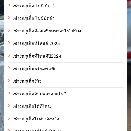
เช่ารถภูเก็ต ไม่มี มัด จํา
เช่ารถภูเก็ต ไม่มีมัดจำ
เช่ารถภูเก็ตต้องเตรียมพาอะไรไปบ้าง
เช่ารถภูเก็ตที่ไหนดี 2025
เช่ารถภูเก็ตที่ไหนดีปี2024
เช่ารถภูเก็ตพร้อมคนขับ
เช่ารถภูเก็ตรีวิว
เช่ารถภูเก็ตห้ามพลาดอะไร ?
เช่ารถภูเก็ตได้ที่ไหน
เช่ารถภูเก็ตไปต่างจังหวัด