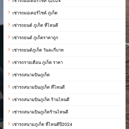
เช่ารถมอเตอร์ไซค์ ปี2024
เช่ารถมอเตอร์ไซค์ ภูเก็ต
เช่ารถยนต์ ภูเก็ต ที่ไหนดี
เช่ารถยนต์ ภูเก็ตราคาถูก
เช่ารถยนต์ภูเก็ต วันละกี่บาท
เช่ารถรายเดือน ภูเก็ต ราคา
เช่ารถสนามบินภูเก็ต
เช่ารถสนามบินภูเก็ต ที่ไหนดี
เช่ารถสนามบินภูเก็ต ร้านไหนดี
เช่ารถสนามบินภูเก็ตร้านไหนดี
เช่ารถสนามภูเก็ต ที่ไหนดีปี2024