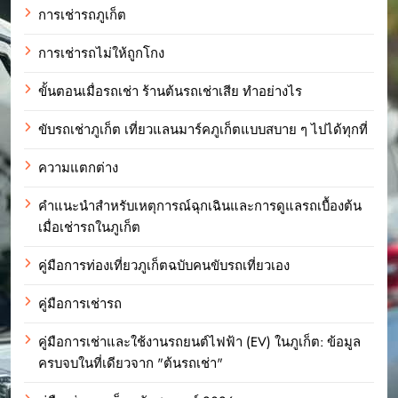
การเช่ารถภูเก็ต
การเช่ารถไม่ให้ถูกโกง
ขั้นตอนเมื่อรถเช่า ร้านต้นรถเช่าเสีย ทำอย่างไร
ขับรถเช่าภูเก็ต เที่ยวแลนมาร์คภูเก็ตแบบสบาย ๆ ไปได้ทุกที่
ความแตกต่าง
คำแนะนำสำหรับเหตุการณ์ฉุกเฉินและการดูแลรถเบื้องต้น
เมื่อเช่ารถในภูเก็ต
คู่มือการท่องเที่ยวภูเก็ตฉบับคนขับรถเที่ยวเอง
คู่มือการเช่ารถ
คู่มือการเช่าและใช้งานรถยนต์ไฟฟ้า (EV) ในภูเก็ต: ข้อมูล
ครบจบในที่เดียวจาก "ต้นรถเช่า"