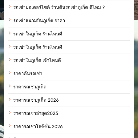
รถเช่ามอเตอร์ไซค์ ร้านต้นรถเช่าภูเก็ต ดีไหม ?
รถเช่าสนามบินภูเก็ต ราคา
รถเช่าในภูเก็ต รัานไหนดี
รถเช่าในภูเก็ต ร้านไหนดี
รถเช่าในภูเก็ต เจ้าไหนดี
ราคาต้นรถเช่า
ราคารถเช่าภูเก็ต
ราคารถเช่าภูเก็ต 2026
ราคารถเช่าล่าสุด2025
ราคารถเช่าโลซีซั่น 2026