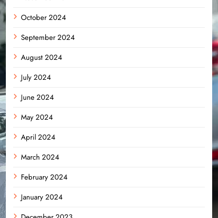
October 2024
September 2024
August 2024
July 2024
June 2024
May 2024
April 2024
March 2024
February 2024
January 2024
December 2023