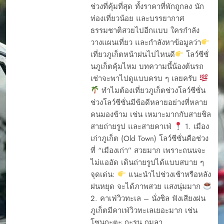
ช่วงที่คุ้มที่สุด ทั้งราคาที่พักถูกลง นัก
ท่องเที่ยวน้อย และบรรยากาศ
ธรรมชาติสวยไปอีกแบบ ใครกำลัง
วางแผนเที่ยว และกำลังหาข้อมูลว่า
เที่ยวภูเก็ตหน้าฝนไปไหนดี
โลว์ซีซั่
นภูเก็ตคุ้มไหม บทความนี้น้องต้นรถ
เช่าจะพาไปดูแบบครบ ๆ เลยครับ
ทำไมต้องเที่ยวภูเก็ตช่วงโลว์ซีซั่น
ช่วงโลว์ซีซั่นมีข้อดีหลายอย่างที่หลาย
คนมองข้าม เช่น เหมาะมากกับสายชิล
สายถ่ายรูป และสายคาเฟ่
1. เมือง
เก่าภูเก็ต (Old Town) โลว์ซีซั่นคือช่วง
ที่ “เมืองเก่า” สวยมาก เพราะถนนจะ
ไม่แออัด เดินถ่ายรูปได้แบบสบาย ๆ
จุดเด่น:
แนะนำไปช่วงเช้าหรือหลัง
ฝนหยุด จะได้ภาพสวย แสงนุ่มมาก
2. คาเฟ่วิวทะเล – นั่งชิล ฟังเสียงฝน
ภูเก็ตมีคาเฟ่วิวทะเลเยอะมาก เช่น
โซนกะตะ กะรน กมลา…