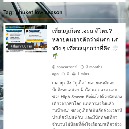
Tag:
phuket low season
เที่ยวภูเก็ตช่วงฝน ดีไหม?
หลายคนอาจคิดว่าฝนตก แต่
คู่มือการเช่ารถ
จริง ๆ เที่ยวสนุกกว่าที่คิด
toncarrent1
3 months
ago
0
1 mins
เวลาพูดถึง “ภูเก็ต” หลายคนมักจะ
นึกถึงทะเลสวย ฟ้าใส แดดแรง และ
ช่วง High Season ที่เต็มไปด้วยนักท่อง
เที่ยวจากทั่วโลก แต่ความจริงแล้ว
“หน้าฝน” ของภูเก็ตก็เป็นอีกช่วงเวลาที่
น่าเที่ยวไม่แพ้กัน และมีนักท่องเที่ยว
จำนวนไม่น้อยที่ตั้งใจเลือกมาเที่ยวช่วง