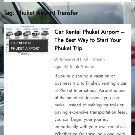
Tag:
Phuket Airport Transfer
Car Rental Phuket Airport –
The Best Way to Start Your
CAR RENTAL
Phuket Trip
PHUKET AIRPORT
toncarrent1
1 month
ago
0
9 mins
If you’re planning a vacation or
business trip to Phuket, renting a car
at Phuket International Airport is one
of the smartest decisions you can
make. Instead of waiting for taxis or
paying expensive transportation fees,
you can begin your journey
immediately with your own rental car.
Whether you’re traveling alone, with