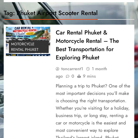
Tag:
Phuket Airport Scooter Rental
Car Rental Phuket &
Motorcycle Rental – The
MOTORCYCLE
Best Transportation for
RENTAL PHUKET
Exploring Phuket
toncarrent1
1 month
ago
0
9 mins
Planning a trip to Phuket? One of the
most important decisions you’ll make
is choosing the right transportation.
Whether you’re visiting for a holiday,
business trip, or long stay, renting a
car or motorcycle is the easiest and
most convenient way to explore
Thailand’s largest island. Phuket