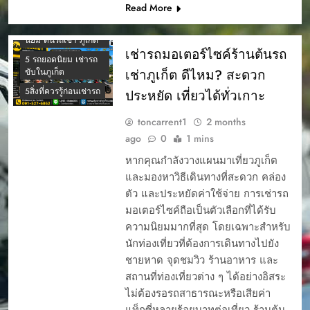
Read More
4 รถเช่าภูเก็ต ยอด
นิยม ต้นรถเช่า ภูเก็ต
เช่ารถมอเตอร์ไซค์ร้านต้นรถ
5 รถยอดนิยม เช่ารถ
เช่าภูเก็ต ดีไหม? สะดวก
ขับในภูเก็ต
5สิ่งที่ควรรู้ก่อนเช่ารถ
ประหยัด เที่ยวได้ทั่วเกาะ
toncarrent1
2 months
ago
0
1 mins
หากคุณกำลังวางแผนมาเที่ยวภูเก็ต
และมองหาวิธีเดินทางที่สะดวก คล่อง
ตัว และประหยัดค่าใช้จ่าย การเช่ารถ
มอเตอร์ไซค์ถือเป็นตัวเลือกที่ได้รับ
ความนิยมมากที่สุด โดยเฉพาะสำหรับ
นักท่องเที่ยวที่ต้องการเดินทางไปยัง
ชายหาด จุดชมวิว ร้านอาหาร และ
สถานที่ท่องเที่ยวต่าง ๆ ได้อย่างอิสระ
ไม่ต้องรอรถสาธารณะหรือเสียค่า
แท็กซี่หลายร้อยบาทต่อเที่ยว ร้านต้น