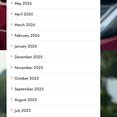
May 2026
April 2026
March 2026
February 2026
January 2026
December 2025
November 2025
October 2025
September 2025
August 2025
July 2025