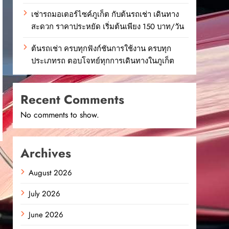
เช่ารถมอเตอร์ไซค์ภูเก็ต กับต้นรถเช่า เดินทาง
สะดวก ราคาประหยัด เริ่มต้นเพียง 150 บาท/วัน
ต้นรถเช่า ครบทุกฟังก์ชันการใช้งาน ครบทุก
ประเภทรถ ตอบโจทย์ทุกการเดินทางในภูเก็ต
Recent Comments
No comments to show.
Archives
August 2026
July 2026
June 2026