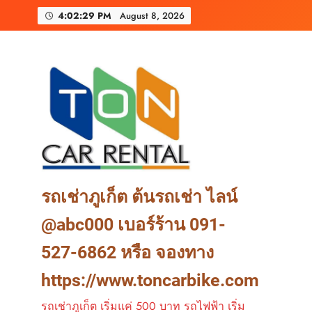
Skip
ต้นร
4:02:31 PM
August 8, 2026
to
content
เช่ารถมอเตอร์ไซค์ภูเ
ต้นรถเช่าภูเก็ต รถเ
ต้นร
เช่ารถมอเตอร์ไซค์ภูเ
รถเช่าภูเก็ต ต้นรถเช่า ไลน์
@abc000 เบอร์ร้าน 091-
527-6862 หรือ จองทาง
https://www.toncarbike.com
รถเช่าภูเก็ต เริ่มแค่ 500 บาท รถไฟฟ้า เริ่ม