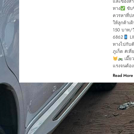
และของสำค
ทาง
ขับข
ควรหาที่ปล
ให้ลูกค้า
150 บาท/ว
6862
LI
ทางไปกับต
ภูเก็ต #เที
เมี๊ย
แรงจนต้องร
Read More