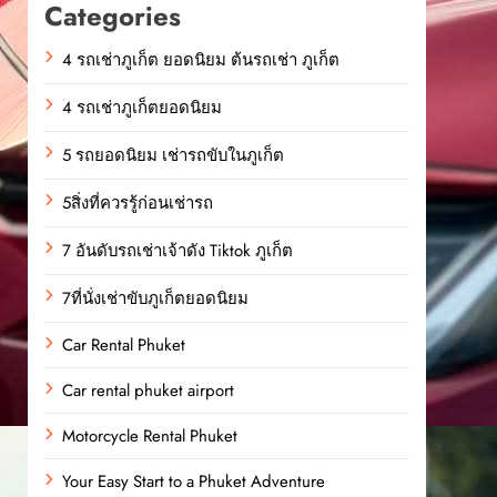
Categories
4 รถเช่าภูเก็ต ยอดนิยม ต้นรถเช่า ภูเก็ต
4 รถเช่าภูเก็ตยอดนิยม
5 รถยอดนิยม เช่ารถขับในภูเก็ต
5สิ่งที่ควรรู้ก่อนเช่ารถ
7 อันดับรถเช่าเจ้าดัง Tiktok ภูเก็ต
7ที่นั่งเช่าขับภูเก็ตยอดนิยม
Car Rental Phuket
Car rental phuket airport
Motorcycle Rental Phuket
Your Easy Start to a Phuket Adventure