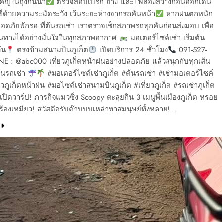
ัญในถุงกันน้ำ
ตรวจสอบเบรก ยาง และไฟส่องสว่างก่อนออกเดิน
ี่ด้วยความระมัดระวัง เว้นระยะห่างจากรถคันหน้า
หากฝนตกหนัก
อดภัยพักรอ ที่ต้นรถเช่า เราตรวจเช็กสภาพรถทุกคันก่อนส่งมอบ เพื่อ
เดินทางได้อย่างมั่นใจในทุกสภาพอากาศ
มอเตอร์ไซค์เช่า เริ่มต้น
ัน
ตรงข้ามสนามบินภูเก็ต
เปิดบริการ 24 ชั่วโมง
091-527-
NE : @abc000 เที่ยวภูเก็ตหน้าฝนอย่างปลอดภัย แล้วสนุกกับทุกเส้น
้นรถเช่า
#มอเตอร์ไซค์เช่าภูเก็ต #ต้นรถเช่า #เช่ามอเตอร์ไซค์
่ยวภูเก็ตหน้าฝน #มอไซค์เช่าสนามบินภูเก็ต #เที่ยวภูเก็ต #รถเช่าภูเก็ต
วเปิดวาร์ป! ภารกิจแมวซิ่ง Scoopy ตะลุยกิน 3 เมนูพื้นเมืองภูเก็ต หรอย
้องเหมียว! สวัสดีครับค๊าบบบเหล่าทาสมนุษย์ทั้งหลาย!…