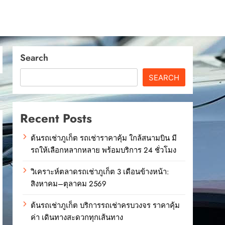
Search
SEARCH
Recent Posts
ต้นรถเช่าภูเก็ต รถเช่าราคาคุ้ม ใกล้สนามบิน มี
รถให้เลือกหลากหลาย พร้อมบริการ 24 ชั่วโมง
วิเคราะห์ตลาดรถเช่าภูเก็ต 3 เดือนข้างหน้า:
สิงหาคม–ตุลาคม 2569
ต้นรถเช่าภูเก็ต บริการรถเช่าครบวงจร ราคาคุ้ม
ค่า เดินทางสะดวกทุกเส้นทาง