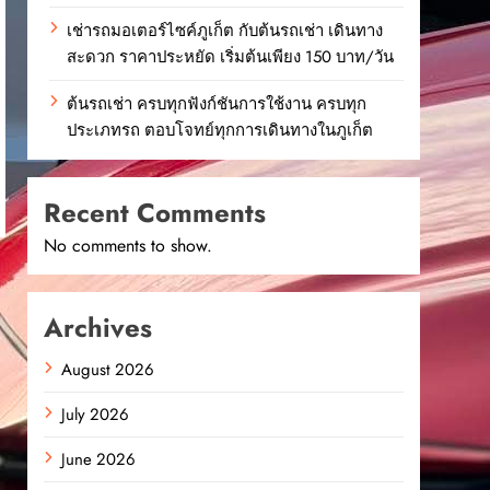
เช่ารถมอเตอร์ไซค์ภูเก็ต กับต้นรถเช่า เดินทาง
สะดวก ราคาประหยัด เริ่มต้นเพียง 150 บาท/วัน
ต้นรถเช่า ครบทุกฟังก์ชันการใช้งาน ครบทุก
ประเภทรถ ตอบโจทย์ทุกการเดินทางในภูเก็ต
Recent Comments
No comments to show.
Archives
August 2026
July 2026
June 2026