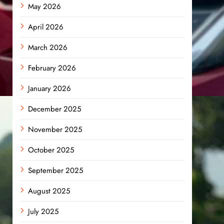
May 2026
April 2026
March 2026
February 2026
January 2026
December 2025
November 2025
October 2025
September 2025
August 2025
July 2025