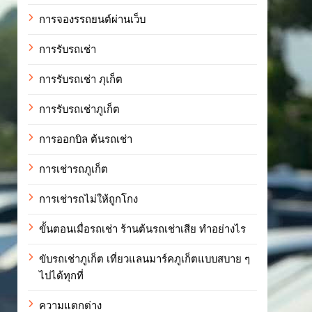
การจองรรถยนต์ผ่านเว็บ
การรับรถเช่า
การรับรถเช่า ภุเก็ต
การรับรถเช่าภูเก็ต
การออกบิล ต้นรถเช่า
การเช่ารถภูเก็ต
การเช่ารถไม่ให้ถูกโกง
ขั้นตอนเมื่อรถเช่า ร้านต้นรถเช่าเสีย ทำอย่างไร
ขับรถเช่าภูเก็ต เที่ยวแลนมาร์คภูเก็ตแบบสบาย ๆ
ไปได้ทุกที่
ความแตกต่าง