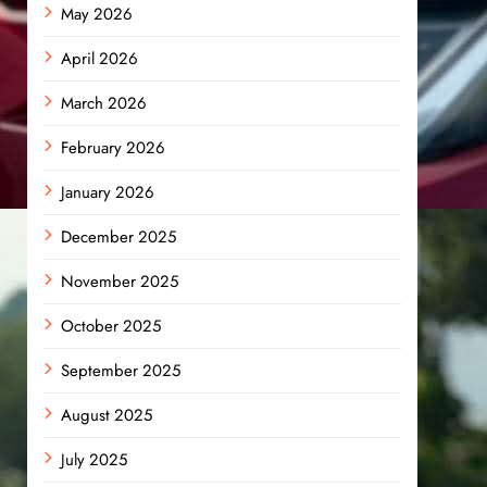
May 2026
April 2026
March 2026
February 2026
January 2026
December 2025
November 2025
October 2025
September 2025
August 2025
July 2025