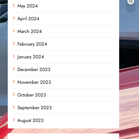
May 2024
April 2024
March 2024
February 2024
January 2024
December 2023
November 2023
October 2023
September 2023
August 2023