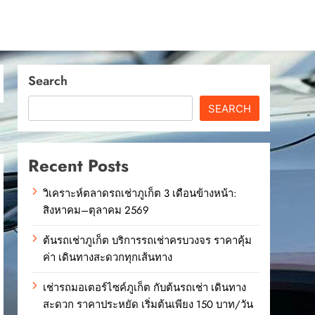
Search
SEARCH
Recent Posts
วิเคราะห์ตลาดรถเช่าภูเก็ต 3 เดือนข้างหน้า:
สิงหาคม–ตุลาคม 2569
ต้นรถเช่าภูเก็ต บริการรถเช่าครบวงจร ราคาคุ้ม
ค่า เดินทางสะดวกทุกเส้นทาง
เช่ารถมอเตอร์ไซค์ภูเก็ต กับต้นรถเช่า เดินทาง
สะดวก ราคาประหยัด เริ่มต้นเพียง 150 บาท/วัน