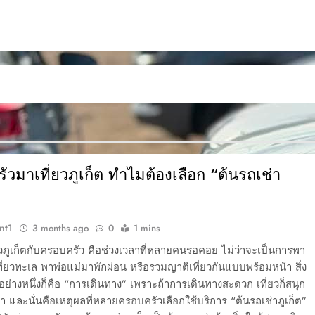
วมาเที่ยวภูเก็ต ทำไมต้องเลือก “ต้นรถเช่า
nt1
3 months ago
0
1 mins
วภูเก็ตกับครอบครัว คือช่วงเวลาที่หลายคนรอคอย ไม่ว่าจะเป็นการพา
ที่ยวทะเล พาพ่อแม่มาพักผ่อน หรือรวมญาติเที่ยวกันแบบพร้อมหน้า สิ่ง
ดอย่างหนึ่งก็คือ “การเดินทาง” เพราะถ้าการเดินทางสะดวก เที่ยวก็สนุก
่า และนั่นคือเหตุผลที่หลายครอบครัวเลือกใช้บริการ “ต้นรถเช่าภูเก็ต”