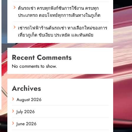
ต้นรถเช่า ครบทุกฟังก์ชันการใช้งาน ครบทุก
ประเภทรถ ตอบโจทย์ทุกการเดินทางในภูเก็ต
เช่ารถไฟฟ้าร้านต้นรถเช่า ทางเลือกใหม่ของการ
เที่ยวภูเก็ต ขับเงียบ ประหยัด และทันสมัย
Recent Comments
No comments to show.
Archives
August 2026
July 2026
June 2026