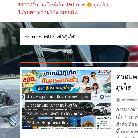
1000/วัน! มอไซค์เริ่ม 150 บาท
ถูกจริง
ไม่จกตา พร้อมใช้งานทุกคัน
Home
MU-X เช่าภูเก็ต
Tag:
MU-X เช่าภูเก็ต
ครอบครั
ภูเก็ต
4 รถเช่าภูเก็ต ยอดนิยม ต้นรถเช่า ภูเก็ต
toncarre
5 รถยอดนิยม เช่ารถขับในภูเก็ต
การมาเที่ย
7 อันดับรถเช่าเจ้าดัง TIKTOK ภูเก็ต
เด็ก ๆ มาเ
7ที่นั่งเช่าขับภูเก็ตยอดนิยม
สำคัญที่สุ
ขึ้นหลายเท