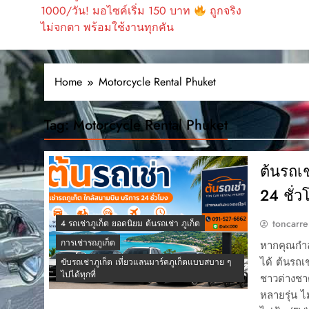
1000/วัน! มอไซค์เริ่ม 150 บาท
ถูกจริง
ไม่จกตา พร้อมใช้งานทุกคัน
Home
Motorcycle Rental Phuket
Tag:
Motorcycle Rental Phuket
ต้นรถเ
24 ชั่ว
toncarre
4 รถเช่าภูเก็ต ยอดนิยม ต้นรถเช่า ภูเก็ต
การเช่ารถภูเก็ต
หากคุณกำลั
ได้ ต้นรถเ
ขับรถเช่าภูเก็ต เที่ยวแลนมาร์คภูเก็ตแบบสบาย ๆ
ไปได้ทุกที่
ชาวต่างชา
หลายรุ่น ไ