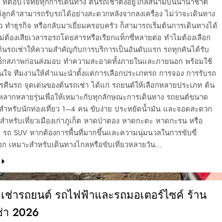
 ที่ตอบโจทย์ทุกการเดินทาง ต้นรถเช่าตั้งอยู่ใกล้สนามบินนานาชาติ
ห้ลูกค้าสามารถรับรถได้อย่างสะดวกหลังจากลงเครื่อง ไม่ว่าจะเดินทาง
ยว ทำธุรกิจ หรือกลับมาเยี่ยมครอบครัว ก็สามารถเริ่มต้นการเดินทางได้
ม่ต้องเสียเวลารอรถโดยสารหรือเรียกแท็กซี่หลายต่อ ทำไมต้องเลือก
ต้นรถเช่าให้ความสำคัญกับการบริการเป็นอันดับแรก รถทุกคันได้รับ
็กสภาพก่อนส่งมอบ ทำความสะอาดทั้งภายในและภายนอก พร้อมใช้
ั่นใจ ทีมงานให้คำแนะนำตั้งแต่การเลือกประเภทรถ การจอง การรับรถ
รคืนรถ จุดเด่นของต้นรถเช่า ได้แก่ รถยนต์ให้เลือกหลายประเภท ต้น
ถหลากหลายรุ่นเพื่อให้เหมาะกับทุกลักษณะการเดินทาง รถยนต์ขนาด
ะสำหรับนักท่องเที่ยว 1–4 คน ขับง่าย ประหยัดน้ำมัน และจอดสะดวก
สำหรับเที่ยวเมืองเก่าภูเก็ต หาดป่าตอง หาดกะตะ หาดกะรน หรือ
ๆ รถ SUV หากต้องการพื้นที่มากขึ้นและความนุ่มนวลในการขับขี่
อก เหมาะสำหรับเดินทางไกลหรือขับเที่ยวหลายวัน…
ไขเช่ารถยนต์ รถไฟฟ้าและรถมอเตอร์ไซค์ ร้าน
ช่า 2026