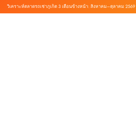
ถเช่าภูเก็ต บริการรถเช่าครบวงจร ราคาคุ้มค่า เดินทางสะดวกทุกเส้นทาง
ก็ต กับต้นรถเช่า เดินทางสะดวก ราคาประหยัด เริ่มต้นเพียง 150 บาท/วัน
ช่าราคาคุ้ม ใกล้สนามบิน มีรถให้เลือกหลากหลาย พร้อมบริการ 24 ชั่วโมง
วิเคราะห์ตลาดรถเช่าภูเก็ต 3 เดือนข้างหน้า: สิงหาคม–ตุลาคม 2569
ถเช่าภูเก็ต บริการรถเช่าครบวงจร ราคาคุ้มค่า เดินทางสะดวกทุกเส้นทาง
ก็ต กับต้นรถเช่า เดินทางสะดวก ราคาประหยัด เริ่มต้นเพียง 150 บาท/วัน