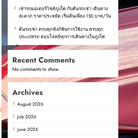
เช่ารถมอเตอร์ไซค์ภูเก็ต กับต้นรถเช่า เดินทาง
สะดวก ราคาประหยัด เริ่มต้นเพียง 150 บาท/วัน
ต้นรถเช่า ครบทุกฟังก์ชันการใช้งาน ครบทุก
ประเภทรถ ตอบโจทย์ทุกการเดินทางในภูเก็ต
Recent Comments
No comments to show.
Archives
August 2026
July 2026
June 2026