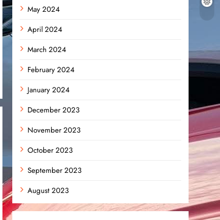
May 2024
April 2024
March 2024
February 2024
January 2024
December 2023
November 2023
October 2023
September 2023
August 2023