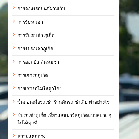
การจองรรถยนต์ผ่านเว็บ
การรับรถเช่า
การรับรถเช่า ภุเก็ต
การรับรถเช่าภูเก็ต
การออกบิล ต้นรถเช่า
การเช่ารถภูเก็ต
การเช่ารถไม่ให้ถูกโกง
ขั้นตอนเมื่อรถเช่า ร้านต้นรถเช่าเสีย ทำอย่างไร
ขับรถเช่าภูเก็ต เที่ยวแลนมาร์คภูเก็ตแบบสบาย ๆ
ไปได้ทุกที่
ความแตกต่าง