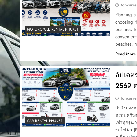
toncarre
Planning a
choosing th
business tr
MOTORCYCLE RENTAL PHUKET
convenient 
beaches, m
Read More
อัปเดต
2569 ค
toncarre
กำลังมองหา
ครอบครัวอย
CAR RENTAL PHUKET
เช่าทุกรุ่น
รถไฟฟ้า (E