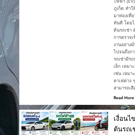
ไฟฟ้า (EV)
ภูเก็ต ทำใ
มาท่องเที่
ทันที โดยไ
ต้นรถเช่า 
การตรวจเช
งานอย่างม
ไปจนถึงกา
รถเช่ามีร
เล็ก เหมา
เช่น เหมาะ
คาเฟ่ต่าง 
สามารถเลื
Read More
เงื่อน
ต้นรถเ