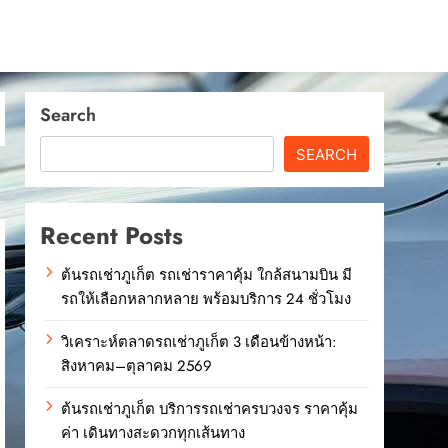
Search
SEARCH
Recent Posts
ต้นรถเช่าภูเก็ต รถเช่าราคาคุ้ม ใกล้สนามบิน มี
รถให้เลือกหลากหลาย พร้อมบริการ 24 ชั่วโมง
วิเคราะห์ตลาดรถเช่าภูเก็ต 3 เดือนข้างหน้า:
สิงหาคม–ตุลาคม 2569
ต้นรถเช่าภูเก็ต บริการรถเช่าครบวงจร ราคาคุ้ม
ค่า เดินทางสะดวกทุกเส้นทาง