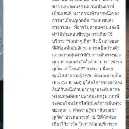
ขาว และวัฒนธรรมย่านเมืองเก่าที่
เปี่ยมเสน่ห์ ทว่าความท้าทายหนึ่งของ
การมาเยือนภูเก็ตคือ “ระบบขนส่ง
สาธารณะ” ที่อาจไม่ครอบคลุมและมี
ค่าใช้จ่ายค่อนข้างสูง การเลือกใช้
บริการ “รถเช่าภูเก็ต” จึงเป็นทางออก
ที่ดีที่สุดที่มอบอิสระ ความเป็นส่วนตัว
และความคุ้มค่าให้กับการเดินทางของ
คุณ หากคุณกำลังตั้งคำถามว่า “เช่ารถ
ภูเก็ต เจ้าไหนดี?” บทความนี้จะพา
คุณไปทำความรู้จักกับ ต้นรถเช่าภูเก็ต
(Ton Car Rental) ผู้ให้บริการรถเช่าท้อง
ถิ่นที่ยืนหนึ่งด้วยมาตรฐานระดับสากล
พร้อมกองทัพยานพาหนะทุกรูปแบบที่
จะตอบโจทย์ทุกไลฟ์สไตล์การเดินทาง
ของคุณ 1. ทำความรู้จัก “ต้นรถเช่า
ภูเก็ต” ประสบการณ์ 12 ปีที่นักท่อง
เที่ยวไว้วางใจ ในการเลือกบริการรถ