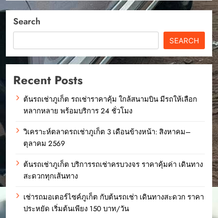
Search
SEARCH
Recent Posts
ต้นรถเช่าภูเก็ต รถเช่าราคาคุ้ม ใกล้สนามบิน มีรถให้เลือก
หลากหลาย พร้อมบริการ 24 ชั่วโมง
วิเคราะห์ตลาดรถเช่าภูเก็ต 3 เดือนข้างหน้า: สิงหาคม–
ตุลาคม 2569
ต้นรถเช่าภูเก็ต บริการรถเช่าครบวงจร ราคาคุ้มค่า เดินทาง
สะดวกทุกเส้นทาง
เช่ารถมอเตอร์ไซค์ภูเก็ต กับต้นรถเช่า เดินทางสะดวก ราคา
ประหยัด เริ่มต้นเพียง 150 บาท/วัน