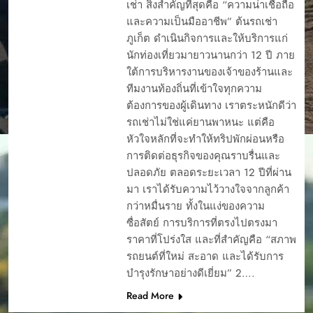
เช่า สิ่งสำคัญที่สุดคือ “ความน่าเชื่อถือ
และความเป็นมืออาชีพ” ต้นรถเช่า
ภูเก็ต ดำเนินกิจการและให้บริการแก่
นักท่องเที่ยวมายาวนานกว่า 12 ปี ภาย
ใต้การบริหารงานของเจ้าของร้านและ
ทีมงานท้องถิ่นที่เข้าใจทุกความ
ต้องการของผู้เดินทาง เราตระหนักดีว่า
รถเช่าไม่ใช่แค่ยานพาหนะ แต่คือ
หัวใจหลักที่จะทำให้ทริปพักผ่อนหรือ
การติดต่อธุรกิจของคุณราบรื่นและ
ปลอดภัย ตลอดระยะเวลา 12 ปีที่ผ่าน
มา เราได้รับความไว้วางใจจากลูกค้า
กว่าหมื่นราย ทั้งในแง่ของความ
ซื่อสัตย์ การบริการที่ตรงไปตรงมา
ราคาที่โปร่งใส และที่สำคัญคือ “สภาพ
รถยนต์ที่ใหม่ สะอาด และได้รับการ
บำรุงรักษาอย่างดีเยี่ยม” 2….
Read More