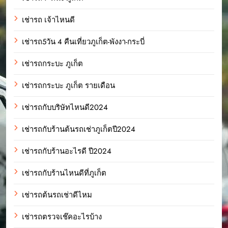
เช่ารถ เจ้าไหนดี
เช่ารถ5วัน 4 คืนเที่ยวภูเก็ต-พังงา-กระบี่
เช่ารถกระบะ ภูเก็ต
เช่ารถกระบะ ภูเก็ต รายเดือน
เช่ารถกับบริษัทไหนดี2024
เช่ารถกับร้านต้นรถเช่าภูเก็ตปี2024
เช่ารถกับร้านอะไรดี ปี2024
เช่ารถกับร้านไหนดีที่ภูเก็ต
เช่ารถต้นรถเช่าดีไหม
เช่ารถตรวจเช๊คอะไรบ้าง