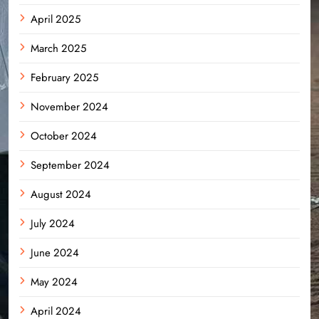
April 2025
March 2025
February 2025
November 2024
October 2024
September 2024
August 2024
July 2024
June 2024
May 2024
April 2024