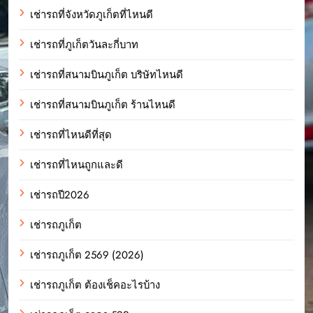
เช่ารถที่จังหวัดภูเก็ตที่ไหนดี
เช่ารถที่ภูเก็ตวันละกี่บาท
เช่ารถที่สนามบินภูเก็ต บริษัทไหนดี
เช่ารถที่สนามบินภูเก็ต ร้านไหนดี
เช่ารถที่ไหนดีที่สุด
เช่ารถที่ไหนถูกและดี
เช่ารถปี2026
เช่ารถภูเก็ต
เช่ารถภูเก็ต 2569 (2026)
เช่ารถภูเก็ต ต้องเช็คอะไรบ้าง