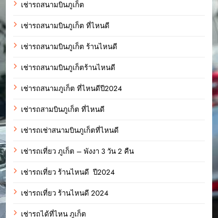
เช่ารถสนามบินภูเก็ต
เช่ารถสนามบินภูเก็ต ที่ไหนดี
เช่ารถสนามบินภูเก็ต ร้านไหนดี
เช่ารถสนามบินภูเก็ตร้านไหนดี
เช่ารถสนามภูเก็ต ที่ไหนดีปี2024
เช่ารถสามบินภูเก็ต ที่ไหนดี
เช่ารถเช่าสนามบินภูเก็ตที่ไหนดี
เช่ารถเที่ยว ภูเก็ต – พังงา 3 วัน 2 คืน
เช่ารถเที่ยว ร้านไหนดี ปี2024
เช่ารถเที่ยว ร้านไหนดี 2024
เช่ารถได้ที่ไหน ภูเก็ต