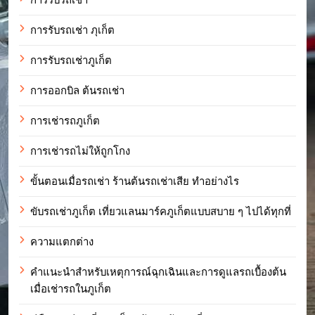
การรับรถเช่า ภุเก็ต
การรับรถเช่าภูเก็ต
การออกบิล ต้นรถเช่า
การเช่ารถภูเก็ต
การเช่ารถไม่ให้ถูกโกง
ขั้นตอนเมื่อรถเช่า ร้านต้นรถเช่าเสีย ทำอย่างไร
ขับรถเช่าภูเก็ต เที่ยวแลนมาร์คภูเก็ตแบบสบาย ๆ ไปได้ทุกที่
ความแตกต่าง
คำแนะนำสำหรับเหตุการณ์ฉุกเฉินและการดูแลรถเบื้องต้น
เมื่อเช่ารถในภูเก็ต