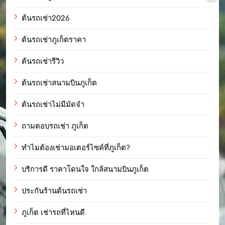
ต้นรถเช่า2026
ต้นรถเช่าภูเก็ตราคา
ต้นรถเช่ารีวิว
ต้นรถเช่าสนามบินภูเก็ต
ต้นรถเช่าไม่มีมัดจำ
ถามตอบรถเช่า ภูเก็ต
ทำไมต้องเช่ามอเตอร์ไซค์ที่ภูเก็ต?
บริการดี ราคาโดนใจ ใกล้สนามบินภูเก็ต
ประกันร้านต้นรถเช่า
ภูเก็ต เช่ารถที่ไหนดี