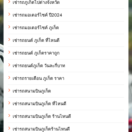
เช่ารถภูเก็ตไปต่างจังหวัด
เช่ารถมอเตอร์ไซค์ ปี2024
เช่ารถมอเตอร์ไซค์ ภูเก็ต
เช่ารถยนต์ ภูเก็ต ที่ไหนดี
เช่ารถยนต์ ภูเก็ตราคาถูก
เช่ารถยนต์ภูเก็ต วันละกี่บาท
เช่ารถรายเดือน ภูเก็ต ราคา
เช่ารถสนามบินภูเก็ต
เช่ารถสนามบินภูเก็ต ที่ไหนดี
เช่ารถสนามบินภูเก็ต ร้านไหนดี
เช่ารถสนามบินภูเก็ตร้านไหนดี