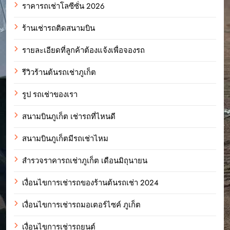
ราคารถเช่าโลซีซั่น 2026
ร้านเช่ารถติดสนามบิน
รายละเอียดที่ลูกค้าต้องแจ้งเพื่อจองรถ
รีวิวร้านต้นรถเช่าภูเก็ต
รูป รถเช่าของเรา
สนามบินภูเก็ต เช่ารถที่ไหนดี
สนามบินภูเก็ตมีรถเช่าไหม
สำรวจราคารถเช่าภูเก็ต เดือนมิถุนายน
เงื่อนไขการเช่ารถของร้านต้นรถเช่า 2024
เงื่อนไขการเช่ารถมอเตอร์ไซค์ ภูเก็ต
เงื่อนไขการเช่ารถยนต์