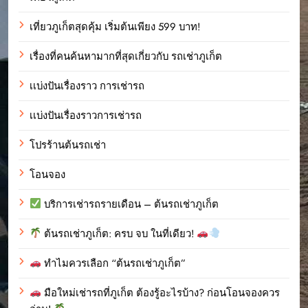
เที่ยวภูเก็ตสุดคุ้ม เริ่มต้นเพียง 599 บาท!
เรื่องที่คนค้นหามากที่สุดเกี่ยวกับ รถเช่าภูเก็ต
เเบ่งปันเรื่องราว การเช่ารถ
เเบ่งปันเรื่องราวการเช่ารถ
โปรร้านต้นรถเช่า
โอนจอง
บริการเช่ารถรายเดือน – ต้นรถเช่าภูเก็ต
ต้นรถเช่าภูเก็ต: ครบ จบ ในที่เดียว!
ทำไมควรเลือก “ต้นรถเช่าภูเก็ต”
มือใหม่เช่ารถที่ภูเก็ต ต้องรู้อะไรบ้าง? ก่อนโอนจองควร