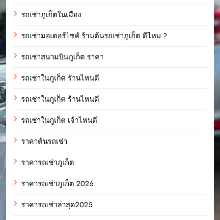
รถเช่าภูเก็ตในเมือง
รถเช่ามอเตอร์ไซค์ ร้านต้นรถเช่าภูเก็ต ดีไหม ?
รถเช่าสนามบินภูเก็ต ราคา
รถเช่าในภูเก็ต รัานไหนดี
รถเช่าในภูเก็ต ร้านไหนดี
รถเช่าในภูเก็ต เจ้าไหนดี
ราคาต้นรถเช่า
ราคารถเช่าภูเก็ต
ราคารถเช่าภูเก็ต 2026
ราคารถเช่าล่าสุด2025