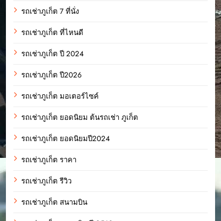
รถเช่าภูเก็ต 7 ที่นั่ง
รถเช่าภูเก็ต ที่ไหนดี
รถเช่าภูเก็ต ปี 2024
รถเช่าภูเก็ต ปี2026
รถเช่าภูเก็ต มอเตอร์ไซค์
รถเช่าภูเก็ต ยอดนิยม ต้นรถเช่า ภูเก็ต
รถเช่าภูเก็ต ยอดนิยมปี2024
รถเช่าภูเก็ต ราคา
รถเช่าภูเก็ต รีวิว
รถเช่าภูเก็ต สนามบิน