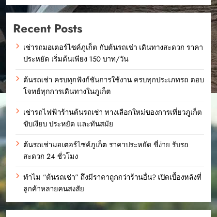
Recent Posts
เช่ารถมอเตอร์ไซค์ภูเก็ต กับต้นรถเช่า เดินทางสะดวก ราคา
ประหยัด เริ่มต้นเพียง 150 บาท/วัน
ต้นรถเช่า ครบทุกฟังก์ชันการใช้งาน ครบทุกประเภทรถ ตอบ
โจทย์ทุกการเดินทางในภูเก็ต
เช่ารถไฟฟ้าร้านต้นรถเช่า ทางเลือกใหม่ของการเที่ยวภูเก็ต
ขับเงียบ ประหยัด และทันสมัย
ต้นรถเช่ามอเตอร์ไซค์ภูเก็ต ราคาประหยัด ขี่ง่าย รับรถ
สะดวก 24 ชั่วโมง
ทำไม “ต้นรถเช่า” ถึงมีราคาถูกกว่าร้านอื่น? เปิดเบื้องหลังที่
ลูกค้าหลายคนสงสัย