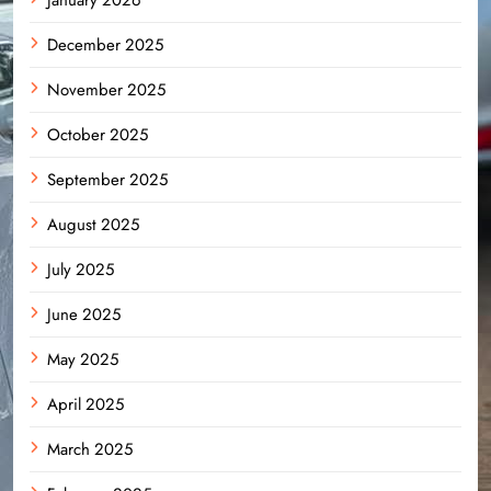
December 2025
November 2025
October 2025
September 2025
August 2025
July 2025
June 2025
May 2025
April 2025
March 2025