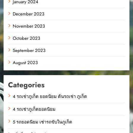
January 2024
December 2023
November 2023
October 2023
September 2023
August 2023
Categories
4 รถเช่าภูเก็ต ยอดนิยม ต้นรถเช่า ภูเก็ต
4 รถเช่าภูเก็ตยอดนิยม
5 รถยอดนิยม เช่ารถขับในภูเก็ต