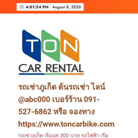
Skip
ต้นร
4:01:26 PM
August 8, 2026
to
content
เช่ารถมอเตอร์ไซค์ภูเ
ต้นรถเช่าภูเก็ต รถเ
ต้นร
เช่ารถมอเตอร์ไซค์ภูเ
รถเช่าภูเก็ต ต้นรถเช่า ไลน์
@abc000 เบอร์ร้าน 091-
527-6862 หรือ จองทาง
https://www.toncarbike.com
รถเช่าภูเก็ต เริ่มแค่ 500 บาท รถไฟฟ้า เริ่ม