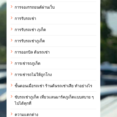
การจองรรถยนต์ผ่านเว็บ
การรับรถเช่า
การรับรถเช่า ภุเก็ต
การรับรถเช่าภูเก็ต
การออกบิล ต้นรถเช่า
การเช่ารถภูเก็ต
การเช่ารถไม่ให้ถูกโกง
ขั้นตอนเมื่อรถเช่า ร้านต้นรถเช่าเสีย ทำอย่างไร
ขับรถเช่าภูเก็ต เที่ยวแลนมาร์คภูเก็ตแบบสบาย ๆ
ไปได้ทุกที่
ความแตกต่าง