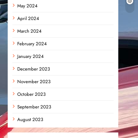
May 2024
April 2024
March 2024
February 2024
January 2024
December 2023
November 2023
October 2023
September 2023
August 2023