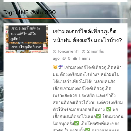
เช่ามอเตอร์ไซค์ ภูเก็ต
รุ่นไหนดี
Tag:
LINE @abc000
เช่ามอเตอร์ไซค์ภูเก็ต
ปี 2569
เช่ามอเตอร์ไซค์และ
เช่ามอเตอร์ไซค์เที่ยวภูเก็ต
รถยนต์ที่ไหนดีใน
หน้าฝน ต้องเตรียมอะไรบ้าง?
ภูเก็ต?
เช่ามอไซภูเก็ตกี่บาท
toncarrent1
2 months
ago
0
1 mins
เช่ามอเตอร์ไซค์เที่ยวภูเก็ตหน้า
ฝน ต้องเตรียมอะไรบ้าง? หน้าฝนไม่
ได้แปลว่าเที่ยวไม่ได้! หลายคนยัง
เลือกเช่ามอเตอร์ไซค์เที่ยวภูเก็ต
เพราะสะดวก ประหยัด และเข้าถึง
สถานที่ท่องเที่ยวได้ง่าย แต่ควรเตรียม
ตัวให้พร้อมก่อนออกเดินทาง
พก
เสื้อกันฝนติดรถไว้เสมอ
ใส่หมวกกัน
น็อกทุกครั้ง
เก็บโทรศัพท์และของ
สำคัญในถุงกันน้ำ
ตรวจสอบเบรก