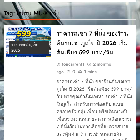
Tag:
Isuzu MU-X เช่า
ราคารถเช่า 7 ที่นั่ง ของร้าน
ต้นรถเช่าภูเก็ต ปี 2026 เริ่ม
ราคารถเช่าภูเก็ต
2026
ต้นเพียง 599 บาท/วัน
toncarrent1
2 months
ago
0
1 mins
ราคารถเช่า 7 ที่นั่ง ของร้านต้นรถเช่า
ภูเก็ต ปี 2026 เริ่มต้นเพียง 599 บาท/
วัน หากคุณกำลังมองหา รถเช่า 7 ที่นั่ง
ในภูเก็ต สำหรับการท่องเที่ยวแบบ
ครอบครัว กลุ่มเพื่อน หรือเดินทางกับ
เพื่อนร่วมงานหลายคน การเลือกเช่ารถ
7 ที่นั่งถือเป็นทางเลือกที่สะดวกสบาย
และคุ้มค่ากว่าการเช่ารถหลายคัน