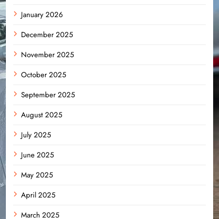
January 2026
December 2025
November 2025
October 2025
September 2025
August 2025
July 2025
June 2025
May 2025
April 2025
March 2025