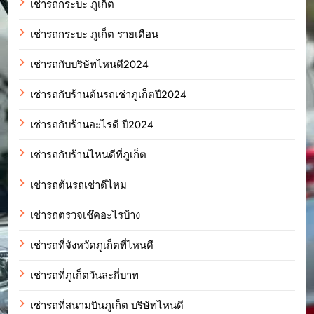
เช่ารถกระบะ ภูเก็ต
เช่ารถกระบะ ภูเก็ต รายเดือน
เช่ารถกับบริษัทไหนดี2024
เช่ารถกับร้านต้นรถเช่าภูเก็ตปี2024
เช่ารถกับร้านอะไรดี ปี2024
เช่ารถกับร้านไหนดีที่ภูเก็ต
เช่ารถต้นรถเช่าดีไหม
เช่ารถตรวจเช๊คอะไรบ้าง
เช่ารถที่จังหวัดภูเก็ตที่ไหนดี
เช่ารถที่ภูเก็ตวันละกี่บาท
เช่ารถที่สนามบินภูเก็ต บริษัทไหนดี