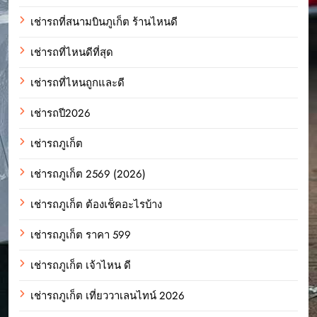
เช่ารถที่สนามบินภูเก็ต ร้านไหนดี
เช่ารถที่ไหนดีที่สุด
เช่ารถที่ไหนถูกและดี
เช่ารถปี2026
เช่ารถภูเก็ต
เช่ารถภูเก็ต 2569 (2026)
เช่ารถภูเก็ต ต้องเช็คอะไรบ้าง
เช่ารถภูเก็ต ราคา 599
เช่ารถภูเก็ต เจ้าไหน ดี
เช่ารถภูเก็ต เที่ยววาเลนไทน์ 2026