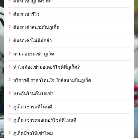
ต้นรถเช่าภูเก็ตราคา
ต้นรถเช่ารีวิว
ต้นรถเช่าสนามบินภูเก็ต
ต้นรถเช่าไม่มีมัดจำ
ถามตอบรถเช่า ภูเก็ต
ทำไมต้องเช่ามอเตอร์ไซค์ที่ภูเก็ต?
บริการดี ราคาโดนใจ ใกล้สนามบินภูเก็ต
ประกันร้านต้นรถเช่า
ภูเก็ต เช่ารถที่ไหนดี
ภูเก็ต เช่ารถมอเตอร์ไซค์ที่ไหนดี
ภูเก็ตมีรถให้เช่าไหม