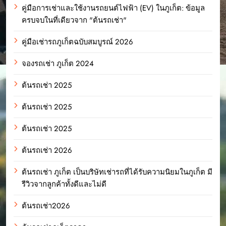
คู่มือการเช่าและใช้งานรถยนต์ไฟฟ้า (EV) ในภูเก็ต: ข้อมูล
ครบจบในที่เดียวจาก "ต้นรถเช่า"
คู่มือเช่ารถภูเก็ตฉบับสมบูรณ์ 2026
จองรถเช่า ภูเก็ต 2024
ต้นรถเช่า 2025
ต้นรถเช่า 2025
ต้นรถเช่า 2025
ต้นรถเช่า 2026
ต้นรถเช่า ภูเก็ต เป็นบริษัทเช่ารถที่ได้รับความนิยมในภูเก็ต มี
รีวิวจากลูกค้าทั้งดีและไม่ดี
ต้นรถเช่า2026