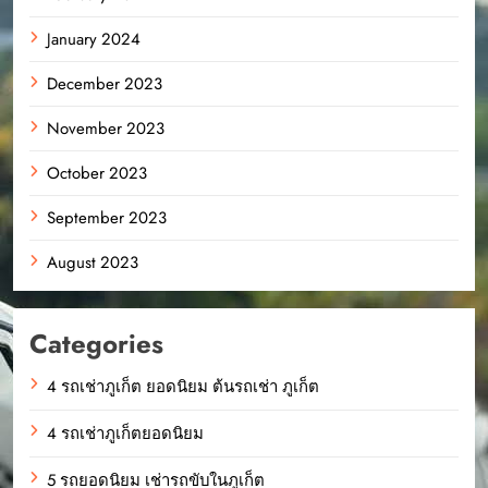
January 2024
December 2023
November 2023
October 2023
September 2023
August 2023
Categories
4 รถเช่าภูเก็ต ยอดนิยม ต้นรถเช่า ภูเก็ต
4 รถเช่าภูเก็ตยอดนิยม
5 รถยอดนิยม เช่ารถขับในภูเก็ต