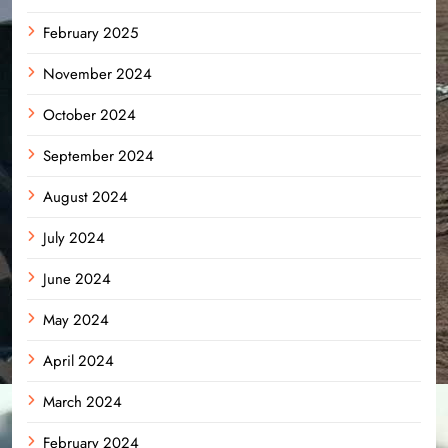
February 2025
November 2024
October 2024
September 2024
August 2024
July 2024
June 2024
May 2024
April 2024
March 2024
February 2024