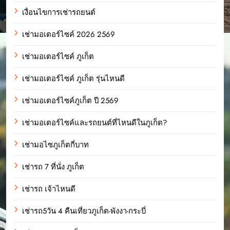
เงื่อนไขการเช่ารถยนต์
เช่ามอเตอร์ไซค์ 2026 2569
เช่ามอเตอร์ไซค์ ภูเก็ต
เช่ามอเตอร์ไซค์ ภูเก็ต รุ่นไหนดี
เช่ามอเตอร์ไซค์ภูเก็ต ปี 2569
เช่ามอเตอร์ไซค์และรถยนต์ที่ไหนดีในภูเก็ต?
เช่ามอไซภูเก็ตกี่บาท
เช่ารถ 7 ที่นั่ง ภูเก็ต
เช่ารถ เจ้าไหนดี
เช่ารถ5วัน 4 คืนเที่ยวภูเก็ต-พังงา-กระบี่