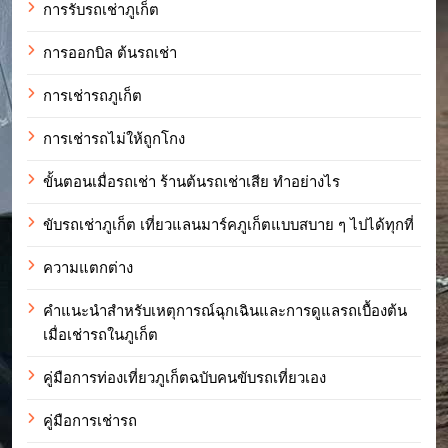
การรับรถเช่าภูเก็ต
การออกบิล ต้นรถเช่า
การเช่ารถภูเก็ต
การเช่ารถไม่ให้ถูกโกง
ขั้นตอนเมื่อรถเช่า ร้านต้นรถเช่าเสีย ทำอย่างไร
ขับรถเช่าภูเก็ต เที่ยวแลนมาร์คภูเก็ตแบบสบาย ๆ ไปได้ทุกที่
ความแตกต่าง
คำแนะนำสำหรับเหตุการณ์ฉุกเฉินและการดูแลรถเบื้องต้น
เมื่อเช่ารถในภูเก็ต
คู่มือการท่องเที่ยวภูเก็ตฉบับคนขับรถเที่ยวเอง
คู่มือการเช่ารถ