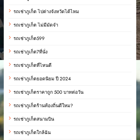
รถเช่าภูเก็ต ไปต่างจังหวัดได้ไหม
รถเช่าภูเก็ต ไม่มีมัดจำ
รถเช่าภูเก็ต599
รถเช่าภูเก็ต7ที่นั่ง
รถเช่าภูเก็ตที่ไหนดี
รถเช่าภูเก็ตยอดนิยม ปี 2024
รถเช่าภูเก็ตราคาถูก 500 บาทต่อวัน
รถเช่าภูเก็ตร้านท้องถิ่นดีใหม?
รถเช่าภูเก็ตสนามบิน
รถเช่าภูเก็ตใกล้ฉัน