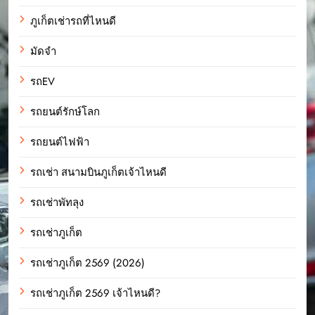
ภูเก็ตเช่ารถที่ไหนดี
มัดจำ
รถEV
รถยนต์รักษ์โลก
รถยนต์ไฟฟ้า
รถเช่า สนามบินภูเก็ตเจ้าไหนดี
รถเช่าพัทลุง
รถเช่าภูเก็ต
รถเช่าภูเก็ต 2569 (2026)
รถเช่าภูเก็ต 2569 เจ้าไหนดี?