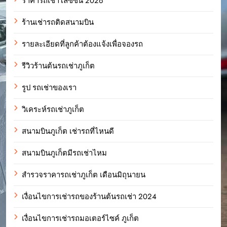
ราคารถเช่าโลซีซั่น 2026
ร้านเช่ารถติดสนามบิน
รายละเอียดที่ลูกค้าต้องแจ้งเพื่อจองรถ
รีวิวร้านต้นรถเช่าภูเก็ต
รูป รถเช่าของเรา
วิเคระห์รถเช่าภูเก็ต
สนามบินภูเก็ต เช่ารถที่ไหนดี
สนามบินภูเก็ตมีรถเช่าไหม
สำรวจราคารถเช่าภูเก็ต เดือนมิถุนายน
เงื่อนไขการเช่ารถของร้านต้นรถเช่า 2024
เงื่อนไขการเช่ารถมอเตอร์ไซค์ ภูเก็ต