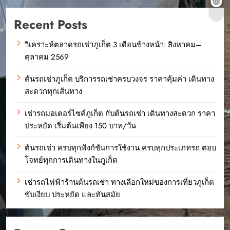
Recent Posts
วิเคราะห์ตลาดรถเช่าภูเก็ต 3 เดือนข้างหน้า: สิงหาคม–
ตุลาคม 2569
ต้นรถเช่าภูเก็ต บริการรถเช่าครบวงจร ราคาคุ้มค่า เดินทาง
สะดวกทุกเส้นทาง
เช่ารถมอเตอร์ไซค์ภูเก็ต กับต้นรถเช่า เดินทางสะดวก ราคา
ประหยัด เริ่มต้นเพียง 150 บาท/วัน
ต้นรถเช่า ครบทุกฟังก์ชันการใช้งาน ครบทุกประเภทรถ ตอบ
โจทย์ทุกการเดินทางในภูเก็ต
เช่ารถไฟฟ้าร้านต้นรถเช่า ทางเลือกใหม่ของการเที่ยวภูเก็ต
ขับเงียบ ประหยัด และทันสมัย