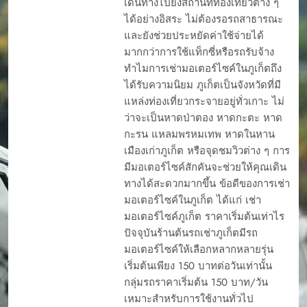
เดินทางไปยังสถานที่ท่องเที่ยวต่าง ๆ
ได้อย่างอิสระ ไม่ต้องรอรถสาธารณะ
และยังช่วยประหยัดค่าใช้จ่ายได้
มากกว่าการใช้แท็กซี่หรือรถรับจ้าง
ทำไมการเช่ามอเตอร์ไซค์ในภูเก็ตถึง
ได้รับความนิยม ภูเก็ตเป็นจังหวัดที่มี
แหล่งท่องเที่ยวกระจายอยู่ทั่วเกาะ ไม่
ว่าจะเป็นหาดป่าตอง หาดกะตะ หาด
กะรน แหลมพรหมเทพ หาดในหาน
เมืองเก่าภูเก็ต หรือจุดชมวิวต่าง ๆ การ
มีมอเตอร์ไซค์สักคันจะช่วยให้คุณเดิน
ทางได้สะดวกมากขึ้น ข้อดีของการเช่า
มอเตอร์ไซค์ในภูเก็ต ได้แก่ เช่า
มอเตอร์ไซค์ภูเก็ต ราคาเริ่มต้นเท่าไร
ปัจจุบันร้านต้นรถเช่าภูเก็ตมีรถ
มอเตอร์ไซค์ให้เลือกหลากหลายรุ่น
เริ่มต้นเพียง 150 บาทต่อวันเท่านั้น
กลุ่มรถราคาเริ่มต้น 150 บาท/วัน
เหมาะสำหรับการใช้งานทั่วไป