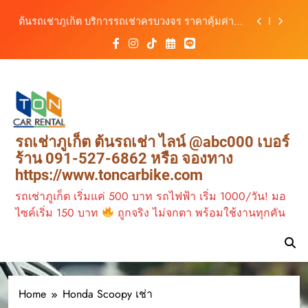
เดินทางสะดวกทุกเส้นทาง
Skip
เช่ารถมอเตอร์ไซค์ภูเก็ต กับต้นรถเช่า เดินทาง
to
สะดวก ราคาประหยัด เริ่มต้นเพียง 150 บาท/วัน
content
ต้นรถเช่า ครบทุกฟังก์ชันการใช้งาน ครบทุกประเภท
รถ ตอบโจทย์ทุกการเดินทางในภูเก็ต
วิเคราะห์ตลาดรถเช่าภูเก็ต 3 เดือนข้างหน้า:
สิงหาคม–ตุลาคม 2569
ต้นรถเช่าภูเก็ต บริการรถเช่าครบวงจร ราคาคุ้มค่า
เดินทางสะดวกทุกเส้นทาง
เช่ารถมอเตอร์ไซค์ภูเก็ต กับต้นรถเช่า เดินทาง
รถเช่าภูเก็ต ต้นรถเช่า ไลน์ @abc000 เบอร์
สะดวก ราคาประหยัด เริ่มต้นเพียง 150 บาท/วัน
ร้าน 091-527-6862 หรือ จองทาง
ต้นรถเช่า ครบทุกฟังก์ชันการใช้งาน ครบทุกประเภท
https://www.toncarbike.com
รถ ตอบโจทย์ทุกการเดินทางในภูเก็ต
รถเช่าภูเก็ต เริ่มแค่ 500 บาท รถไฟฟ้า เริ่ม 1000/วัน! มอ
ไซค์เริ่ม 150 บาท
ถูกจริง ไม่จกตา พร้อมใช้งานทุกคัน
Home
Honda Scoopy เช่า