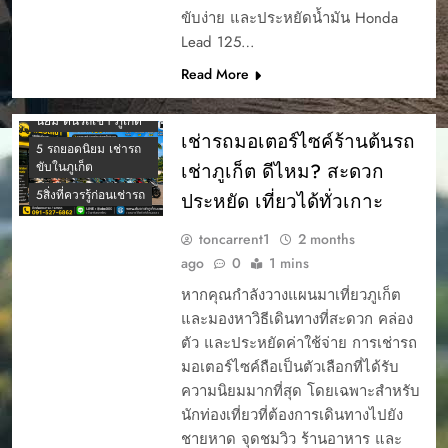
ขับง่าย และประหยัดน้ำมัน Honda
Lead 125…
Read More
4 รถเช่าภูเก็ต ยอด
นิยม ต้นรถเช่า ภูเก็ต
เช่ารถมอเตอร์ไซค์ร้านต้นรถ
5 รถยอดนิยม เช่ารถ
เช่าภูเก็ต ดีไหม? สะดวก
ขับในภูเก็ต
5สิ่งที่ควรรู้ก่อนเช่ารถ
ประหยัด เที่ยวได้ทั่วเกาะ
toncarrent1
2 months
ago
0
1 mins
หากคุณกำลังวางแผนมาเที่ยวภูเก็ต
และมองหาวิธีเดินทางที่สะดวก คล่อง
ตัว และประหยัดค่าใช้จ่าย การเช่ารถ
มอเตอร์ไซค์ถือเป็นตัวเลือกที่ได้รับ
ความนิยมมากที่สุด โดยเฉพาะสำหรับ
นักท่องเที่ยวที่ต้องการเดินทางไปยัง
ชายหาด จุดชมวิว ร้านอาหาร และ