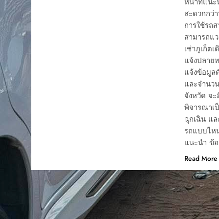
หน้าที่แนะ
สะดวกกว่าท
การใช้รถส
สามารถแวะเ
เช่าภูเก็ต
แจ้งปลายท
แจ้งข้อมูล
และจำนวนผ
จังหวัด จะ
พิจารณาเป็
ฉุกเฉิน แล
รถแบบไหนด
แนะนำ ข้อ
Read More