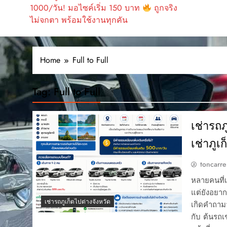
1000/วัน! มอไซค์เริ่ม 150 บาท
ถูกจริง
ไม่จกตา พร้อมใช้งานทุกคัน
Home
Full to Full
Tag:
Full to Full
เช่ารถ
เช่าภูเก
toncarre
หลายคนที่เ
แต่ยังอยากข
เช่ารถภูเก็ตไปต่างจังหวัด
เกิดคำถามว
กับ ต้นรถเ