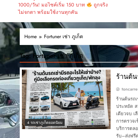
1000/วัน! มอไซค์เริ่ม 150 บาท
ถูกจริง
ไม่จกตา พร้อมใช้งานทุกคัน
Home
Fortuner เช่า ภูเก็ต
Tag:
Fortuner เช่า ภูเก็ต
ร้านต้น
toncarre
ร้านต้นรถเ
ประหยัด ส
เดียวจบ เ
การตรวจเช็
4 รถเช่าภูเก็ตยอดนิยม
บริการตลอด
รับ–ส่งฟรี