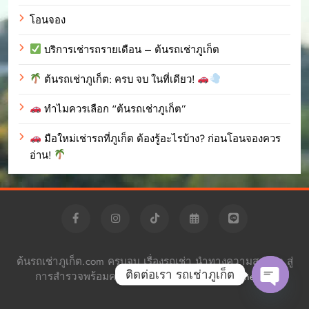
โอนจอง
บริการเช่ารถรายเดือน – ต้นรถเช่าภูเก็ต
ต้นรถเช่าภูเก็ต: ครบ จบ ในที่เดียว!
ทำไมควรเลือก “ต้นรถเช่าภูเก็ต”
มือใหม่เช่ารถที่ภูเก็ต ต้องรู้อะไรบ้าง? ก่อนโอนจองควร
อ่าน!
ต้นรถเช่าภูเก็ต.com ครบจบ เรื่องรถเช่า นำทางความสะดวก สู่
ติดต่อเรา รถเช่าภูเก็ต
การสำรวจพร้อมความอิสระ Powered By
.
BlazeThemes
Open c