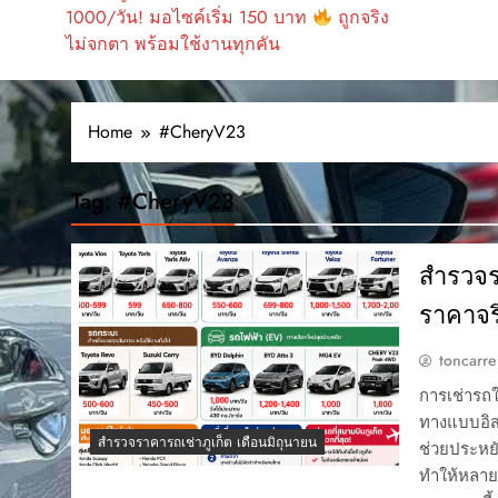
1000/วัน! มอไซค์เริ่ม 150 บาท
ถูกจริง
ไม่จกตา พร้อมใช้งานทุกคัน
Home
#CheryV23
Tag:
#CheryV23
สำรวจร
ราคาจริ
toncarre
การเช่ารถใ
ทางแบบอิส
สำรวจราคารถเช่าภูเก็ต เดือนมิถุนายน
ช่วยประหยั
ทำให้หลายบ