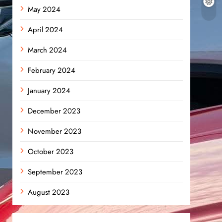
May 2024
April 2024
March 2024
February 2024
January 2024
December 2023
November 2023
October 2023
September 2023
August 2023