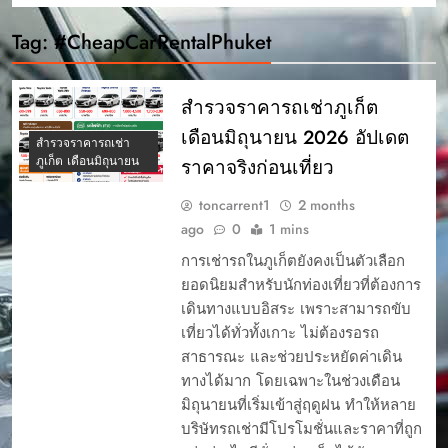
Tag:
#CheapCarRentalPhuket
สำรวจราคารถเช่าภูเก็ต
เดือนมิถุนายน 2026 อัปเดต
สำรวจราคารถเช่า
ภูเก็ต เดือนมิถุนายน
ราคาจริงก่อนเที่ยว
toncarrent1
2 months
ago
0
1 mins
การเช่ารถในภูเก็ตยังคงเป็นตัวเลือก
ยอดนิยมสำหรับนักท่องเที่ยวที่ต้องการ
เดินทางแบบอิสระ เพราะสามารถขับ
เที่ยวได้ทั่วทั้งเกาะ ไม่ต้องรอรถ
สาธารณะ และช่วยประหยัดค่าเดิน
ทางได้มาก โดยเฉพาะในช่วงเดือน
มิถุนายนที่เริ่มเข้าสู่ฤดูฝน ทำให้หลาย
บริษัทรถเช่ามีโปรโมชั่นและราคาที่ถูก