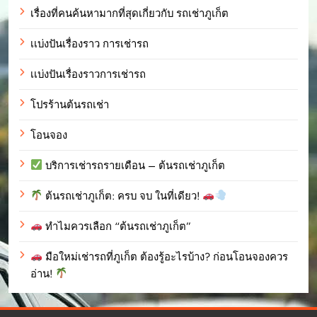
เรื่องที่คนค้นหามากที่สุดเกี่ยวกับ รถเช่าภูเก็ต
เเบ่งปันเรื่องราว การเช่ารถ
เเบ่งปันเรื่องราวการเช่ารถ
โปรร้านต้นรถเช่า
โอนจอง
บริการเช่ารถรายเดือน – ต้นรถเช่าภูเก็ต
ต้นรถเช่าภูเก็ต: ครบ จบ ในที่เดียว!
ทำไมควรเลือก “ต้นรถเช่าภูเก็ต”
มือใหม่เช่ารถที่ภูเก็ต ต้องรู้อะไรบ้าง? ก่อนโอนจองควร
อ่าน!