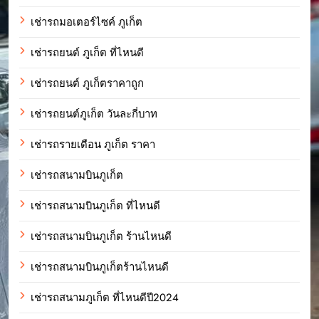
เช่ารถมอเตอร์ไซค์ ภูเก็ต
เช่ารถยนต์ ภูเก็ต ที่ไหนดี
เช่ารถยนต์ ภูเก็ตราคาถูก
เช่ารถยนต์ภูเก็ต วันละกี่บาท
เช่ารถรายเดือน ภูเก็ต ราคา
เช่ารถสนามบินภูเก็ต
เช่ารถสนามบินภูเก็ต ที่ไหนดี
เช่ารถสนามบินภูเก็ต ร้านไหนดี
เช่ารถสนามบินภูเก็ตร้านไหนดี
เช่ารถสนามภูเก็ต ที่ไหนดีปี2024