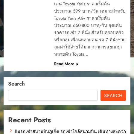
เด่น Toyota Yaris ราคาเริ่มต้น
ประมาณ 599 บาท/วัน เหมาะสำหรับ
Toyota Yaris Ativ ราคาเริ่มต้น
ประมาณ 650-800 บาท/วัน จุดเด่น
ราคารถเช่า 7 ที่นั่ง สำหรับครอบครัว
หรือกลุ่มเพื่อนหลายคน รถ 7 ที่นั่งช่วย
ลดค่าใช้จ่ายได้มากกว่าการแยกเช่า
หลายคัน Toyota…
Read More
Search
SEARCH
Recent Posts
ต้นรถเช่าสนามบินภูเก็ต รถเช่าใกล้สนามบิน เดินทางสะดวก