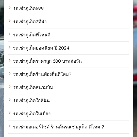
รถเช่าภูเก็ต599
รถเช่าภูเก็ต7ที่นั่ง
รถเช่าภูเก็ตที่ไหนดี
รถเช่าภูเก็ตยอดนิยม ปี 2024
รถเช่าภูเก็ตราคาถูก 500 บาทต่อวัน
รถเช่าภูเก็ตร้านท้องถิ่นดีใหม?
รถเช่าภูเก็ตสนามบิน
รถเช่าภูเก็ตใกล้ฉัน
รถเช่าภูเก็ตในเมือง
รถเช่ามอเตอร์ไซค์ ร้านต้นรถเช่าภูเก็ต ดีไหม ?