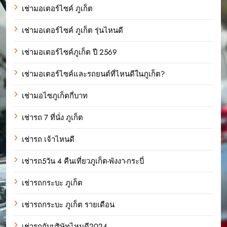
เช่ามอเตอร์ไซค์ ภูเก็ต
เช่ามอเตอร์ไซค์ ภูเก็ต รุ่นไหนดี
เช่ามอเตอร์ไซค์ภูเก็ต ปี 2569
เช่ามอเตอร์ไซค์และรถยนต์ที่ไหนดีในภูเก็ต?
เช่ามอไซภูเก็ตกี่บาท
เช่ารถ 7 ที่นั่ง ภูเก็ต
เช่ารถ เจ้าไหนดี
เช่ารถ5วัน 4 คืนเที่ยวภูเก็ต-พังงา-กระบี่
เช่ารถกระบะ ภูเก็ต
เช่ารถกระบะ ภูเก็ต รายเดือน
เช่ารถกับบริษัทไหนดี2024