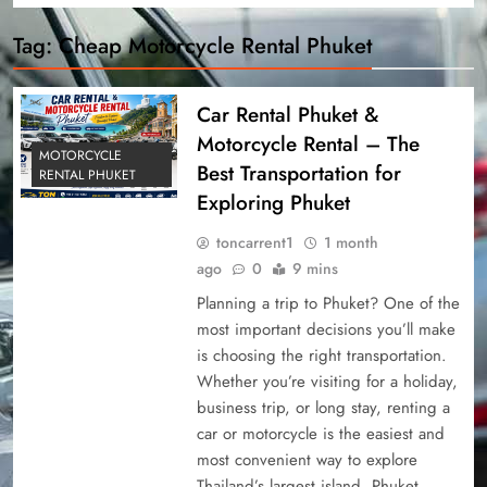
Tag:
Cheap Motorcycle Rental Phuket
Car Rental Phuket &
Motorcycle Rental – The
MOTORCYCLE
Best Transportation for
RENTAL PHUKET
Exploring Phuket
toncarrent1
1 month
ago
0
9 mins
Planning a trip to Phuket? One of the
most important decisions you’ll make
is choosing the right transportation.
Whether you’re visiting for a holiday,
business trip, or long stay, renting a
car or motorcycle is the easiest and
most convenient way to explore
Thailand’s largest island. Phuket