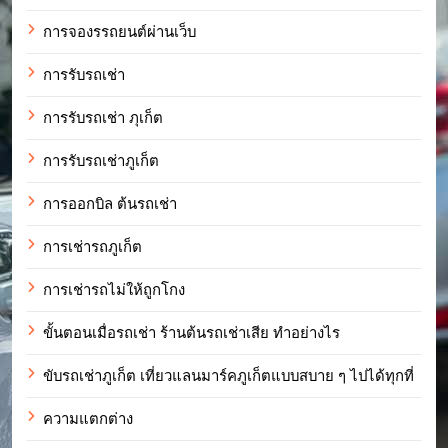
การจองรรถยนต์ผ่านเว็บ
การรับรถเช่า
การรับรถเช่า ภุเก็ต
การรับรถเช่าภูเก็ต
การออกบิล ต้นรถเช่า
การเช่ารถภูเก็ต
การเช่ารถไม่ให้ถูกโกง
ขั้นตอนเมื่อรถเช่า ร้านต้นรถเช่าเสีย ทำอย่างไร
ขับรถเช่าภูเก็ต เที่ยวแลนมาร์คภูเก็ตแบบสบาย ๆ ไปได้ทุกที่
ความแตกต่าง