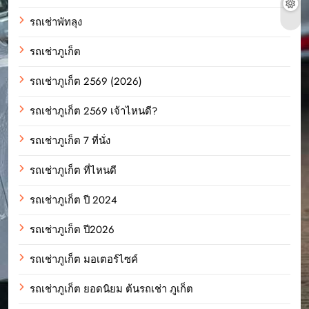
รถเช่าพัทลุง
รถเช่าภูเก็ต
รถเช่าภูเก็ต 2569 (2026)
รถเช่าภูเก็ต 2569 เจ้าไหนดี?
รถเช่าภูเก็ต 7 ที่นั่ง
รถเช่าภูเก็ต ที่ไหนดี
รถเช่าภูเก็ต ปี 2024
รถเช่าภูเก็ต ปี2026
รถเช่าภูเก็ต มอเตอร์ไซค์
รถเช่าภูเก็ต ยอดนิยม ต้นรถเช่า ภูเก็ต