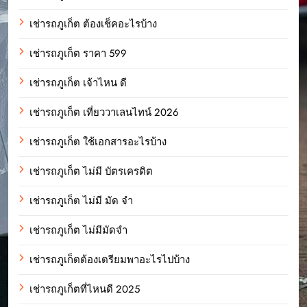
เช่ารถภูเก็ต ต้องเช็คอะไรบ้าง
เช่ารถภูเก็ต ราคา 599
เช่ารถภูเก็ต เจ้าไหน ดี
เช่ารถภูเก็ต เที่ยววาเลนไทน์ 2026
เช่ารถภูเก็ต ใช้เอกสารอะไรบ้าง
เช่ารถภูเก็ต ไม่มี บัตรเครดิต
เช่ารถภูเก็ต ไม่มี มัด จํา
เช่ารถภูเก็ต ไม่มีมัดจำ
เช่ารถภูเก็ตต้องเตรียมพาอะไรไปบ้าง
เช่ารถภูเก็ตที่ไหนดี 2025