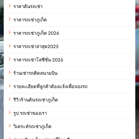
ราคาต้นรถเช่า
ราคารถเช่าภูเก็ต
ราคารถเช่าภูเก็ต 2026
ราคารถเช่าล่าสุด2025
ราคารถเช่าโลซีซั่น 2026
ร้านเช่ารถติดสนามบิน
รายละเอียดที่ลูกค้าต้องแจ้งเพื่อจองรถ
รีวิวร้านต้นรถเช่าภูเก็ต
รูป รถเช่าของเรา
วิเคระห์รถเช่าภูเก็ต