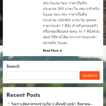
เด่น Toyota Yaris ราคาเริ่มต้น
ประมาณ 599 บาท/วัน เหมาะสำหรับ
Toyota Yaris Ativ ราคาเริ่มต้น
ประมาณ 650-800 บาท/วัน จุดเด่น
ราคารถเช่า 7 ที่นั่ง สำหรับครอบครัว
หรือกลุ่มเพื่อนหลายคน รถ 7 ที่นั่งช่วย
ลดค่าใช้จ่ายได้มากกว่าการแยกเช่า
หลายคัน Toyota…
Read More
Search
SEARCH
Recent Posts
วิเคราะห์ตลาดรถเช่าภูเก็ต 3 เดือนข้างหน้า: สิงหาคม–