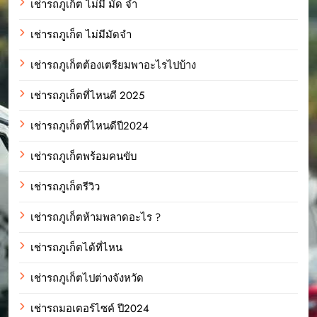
เช่ารถภูเก็ต ไม่มี มัด จํา
เช่ารถภูเก็ต ไม่มีมัดจำ
เช่ารถภูเก็ตต้องเตรียมพาอะไรไปบ้าง
เช่ารถภูเก็ตที่ไหนดี 2025
เช่ารถภูเก็ตที่ไหนดีปี2024
เช่ารถภูเก็ตพร้อมคนขับ
เช่ารถภูเก็ตรีวิว
เช่ารถภูเก็ตห้ามพลาดอะไร ?
เช่ารถภูเก็ตได้ที่ไหน
เช่ารถภูเก็ตไปต่างจังหวัด
เช่ารถมอเตอร์ไซค์ ปี2024