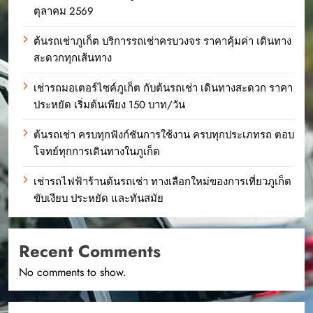
ตุลาคม 2569
ต้นรถเช่าภูเก็ต บริการรถเช่าครบวงจร ราคาคุ้มค่า เดินทาง
สะดวกทุกเส้นทาง
เช่ารถมอเตอร์ไซค์ภูเก็ต กับต้นรถเช่า เดินทางสะดวก ราคา
ประหยัด เริ่มต้นเพียง 150 บาท/วัน
ต้นรถเช่า ครบทุกฟังก์ชันการใช้งาน ครบทุกประเภทรถ ตอบ
โจทย์ทุกการเดินทางในภูเก็ต
เช่ารถไฟฟ้าร้านต้นรถเช่า ทางเลือกใหม่ของการเที่ยวภูเก็ต
ขับเงียบ ประหยัด และทันสมัย
Recent Comments
No comments to show.