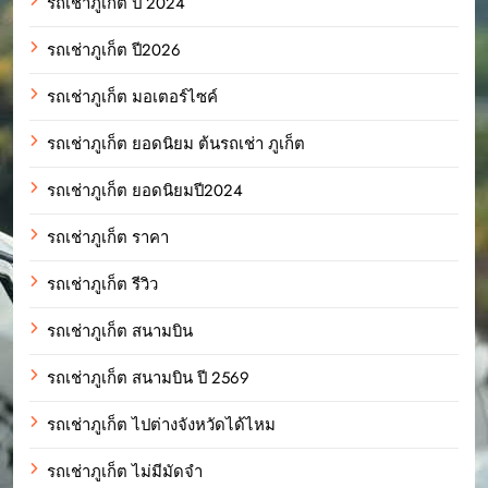
รถเช่าภูเก็ต ปี 2024
รถเช่าภูเก็ต ปี2026
รถเช่าภูเก็ต มอเตอร์ไซค์
รถเช่าภูเก็ต ยอดนิยม ต้นรถเช่า ภูเก็ต
รถเช่าภูเก็ต ยอดนิยมปี2024
รถเช่าภูเก็ต ราคา
รถเช่าภูเก็ต รีวิว
รถเช่าภูเก็ต สนามบิน
รถเช่าภูเก็ต สนามบิน ปี 2569
รถเช่าภูเก็ต ไปต่างจังหวัดได้ไหม
รถเช่าภูเก็ต ไม่มีมัดจำ