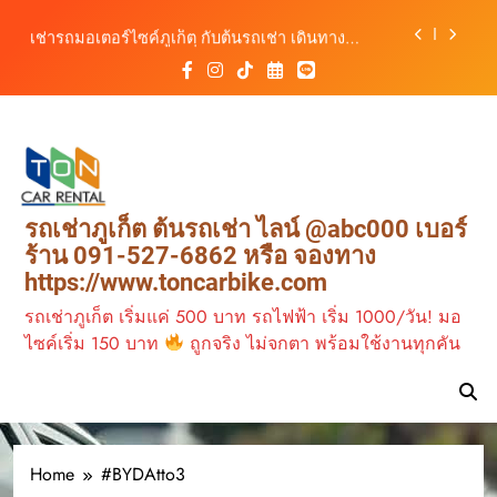
เดินทางสะดวกทุกเส้นทาง
Skip
เช่ารถมอเตอร์ไซค์ภูเก็ต กับต้นรถเช่า เดินทาง
to
สะดวก ราคาประหยัด เริ่มต้นเพียง 150 บาท/วัน
content
ต้นรถเช่า ครบทุกฟังก์ชันการใช้งาน ครบทุกประเภท
รถ ตอบโจทย์ทุกการเดินทางในภูเก็ต
วิเคราะห์ตลาดรถเช่าภูเก็ต 3 เดือนข้างหน้า:
สิงหาคม–ตุลาคม 2569
ต้นรถเช่าภูเก็ต บริการรถเช่าครบวงจร ราคาคุ้มค่า
เดินทางสะดวกทุกเส้นทาง
เช่ารถมอเตอร์ไซค์ภูเก็ต กับต้นรถเช่า เดินทาง
รถเช่าภูเก็ต ต้นรถเช่า ไลน์ @abc000 เบอร์
สะดวก ราคาประหยัด เริ่มต้นเพียง 150 บาท/วัน
ร้าน 091-527-6862 หรือ จองทาง
ต้นรถเช่า ครบทุกฟังก์ชันการใช้งาน ครบทุกประเภท
https://www.toncarbike.com
รถ ตอบโจทย์ทุกการเดินทางในภูเก็ต
รถเช่าภูเก็ต เริ่มแค่ 500 บาท รถไฟฟ้า เริ่ม 1000/วัน! มอ
ไซค์เริ่ม 150 บาท
ถูกจริง ไม่จกตา พร้อมใช้งานทุกคัน
Home
#BYDAtto3