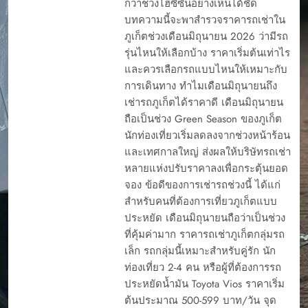
กว่าช่วงไฮซีซั่นอย่างเห็นได้ชัด
บทความนี้จะพาสำรวจราคารถเช่าใน
ภูเก็ตช่วงเดือนมิถุนายน 2026 ว่ามีรถ
รุ่นไหนให้เลือกบ้าง ราคาเริ่มต้นเท่าไร
และควรเลือกรถแบบไหนให้เหมาะกับ
การเดินทาง ทำไมเดือนมิถุนายนถึง
เช่ารถภูเก็ตได้ราคาดี เดือนมิถุนายน
ถือเป็นช่วง Green Season ของภูเก็ต
นักท่องเที่ยวเริ่มลดลงจากช่วงหน้าร้อน
และเทศกาลใหญ่ ส่งผลให้บริษัทรถเช่า
หลายแห่งปรับราคาลงเพื่อกระตุ้นยอด
จอง ข้อดีของการเช่ารถช่วงนี้ ได้แก่
สำหรับคนที่ต้องการเที่ยวภูเก็ตแบบ
ประหยัด เดือนมิถุนายนถือว่าเป็นช่วง
ที่คุ้มค่ามาก ราคารถเช่าภูเก็ตกลุ่มรถ
เล็ก รถกลุ่มนี้เหมาะสำหรับคู่รัก นัก
ท่องเที่ยว 2-4 คน หรือผู้ที่ต้องการรถ
ประหยัดน้ำมัน Toyota Vios ราคาเริ่ม
ต้นประมาณ 500-599 บาท/วัน จุด