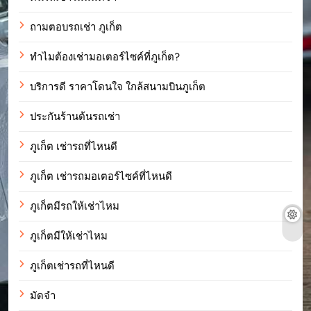
ถามตอบรถเช่า ภูเก็ต
ทำไมต้องเช่ามอเตอร์ไซค์ที่ภูเก็ต?
บริการดี ราคาโดนใจ ใกล้สนามบินภูเก็ต
ประกันร้านต้นรถเช่า
ภูเก็ต เช่ารถที่ไหนดี
ภูเก็ต เช่ารถมอเตอร์ไซค์ที่ไหนดี
ภูเก็ตมีรถให้เช่าไหม
ภูเก็ตมีให้เช่าไหม
ภูเก็ตเช่ารถที่ไหนดี
มัดจำ