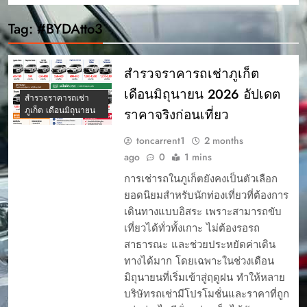
Tag:
#BYDAtto3
สำรวจราคารถเช่าภูเก็ต
เดือนมิถุนายน 2026 อัปเดต
สำรวจราคารถเช่า
ภูเก็ต เดือนมิถุนายน
ราคาจริงก่อนเที่ยว
toncarrent1
2 months
ago
0
1 mins
การเช่ารถในภูเก็ตยังคงเป็นตัวเลือก
ยอดนิยมสำหรับนักท่องเที่ยวที่ต้องการ
เดินทางแบบอิสระ เพราะสามารถขับ
เที่ยวได้ทั่วทั้งเกาะ ไม่ต้องรอรถ
สาธารณะ และช่วยประหยัดค่าเดิน
ทางได้มาก โดยเฉพาะในช่วงเดือน
มิถุนายนที่เริ่มเข้าสู่ฤดูฝน ทำให้หลาย
บริษัทรถเช่ามีโปรโมชั่นและราคาที่ถูก