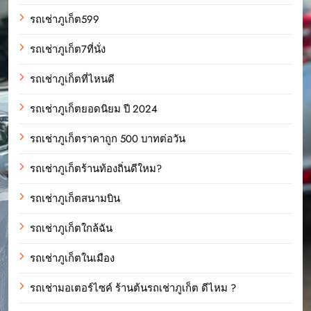
รถเช่าภูเก็ต599
รถเช่าภูเก็ต7ที่นั่ง
รถเช่าภูเก็ตที่ไหนดี
รถเช่าภูเก็ตยอดนิยม ปี 2024
รถเช่าภูเก็ตราคาถูก 500 บาทต่อวัน
รถเช่าภูเก็ตร้านท้องถิ่นดีใหม?
รถเช่าภูเก็ตสนามบิน
รถเช่าภูเก็ตใกล้ฉัน
รถเช่าภูเก็ตในเมือง
รถเช่ามอเตอร์ไซค์ ร้านต้นรถเช่าภูเก็ต ดีไหม ?