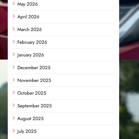
May 2026
April 2026
March 2026
February 2026
January 2026
December 2025
November 2025
October 2025
September 2025
August 2025
July 2025