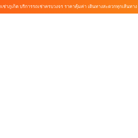
ก็ต กับต้นรถเช่า เดินทางสะดวก ราคาประหยัด เริ่มต้นเพียง 150 บาท/วัน
ุกฟังก์ชันการใช้งาน ครบทุกประเภทรถ ตอบโจทย์ทุกการเดินทางในภูเก็ต
วิเคราะห์ตลาดรถเช่าภูเก็ต 3 เดือนข้างหน้า: สิงหาคม–ตุลาคม 2569
ถเช่าภูเก็ต บริการรถเช่าครบวงจร ราคาคุ้มค่า เดินทางสะดวกทุกเส้นทาง
ก็ต กับต้นรถเช่า เดินทางสะดวก ราคาประหยัด เริ่มต้นเพียง 150 บาท/วัน
ุกฟังก์ชันการใช้งาน ครบทุกประเภทรถ ตอบโจทย์ทุกการเดินทางในภูเก็ต