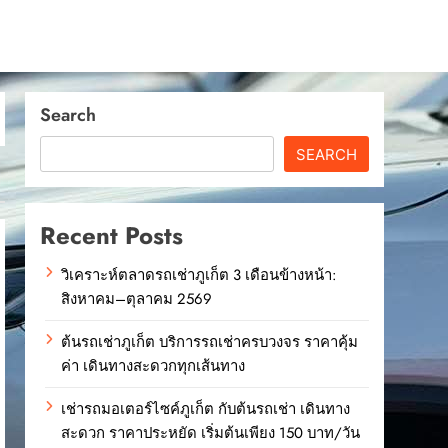
Search
SEARCH
Recent Posts
วิเคราะห์ตลาดรถเช่าภูเก็ต 3 เดือนข้างหน้า:
สิงหาคม–ตุลาคม 2569
ต้นรถเช่าภูเก็ต บริการรถเช่าครบวงจร ราคาคุ้ม
ค่า เดินทางสะดวกทุกเส้นทาง
เช่ารถมอเตอร์ไซค์ภูเก็ต กับต้นรถเช่า เดินทาง
สะดวก ราคาประหยัด เริ่มต้นเพียง 150 บาท/วัน