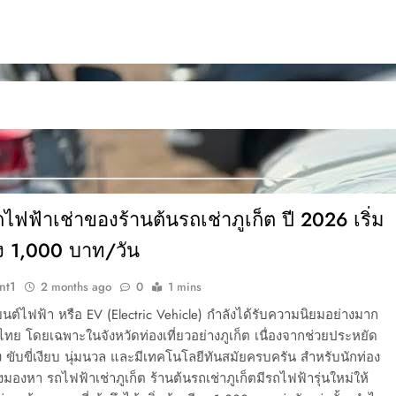
ฟฟ้าเช่าของร้านต้นรถเช่าภูเก็ต ปี 2026 เริ่ม
ยง 1,000 บาท/วัน
nt1
2 months ago
0
1 mins
ยนต์ไฟฟ้า หรือ EV (Electric Vehicle) กำลังได้รับความนิยมอย่างมาก
ย โดยเฉพาะในจังหวัดท่องเที่ยวอย่างภูเก็ต เนื่องจากช่วยประหยัด
ลิง ขับขี่เงียบ นุ่มนวล และมีเทคโนโลยีทันสมัยครบครัน สำหรับนักท่อง
ลังมองหา รถไฟฟ้าเช่าภูเก็ต ร้านต้นรถเช่าภูเก็ตมีรถไฟฟ้ารุ่นใหม่ให้