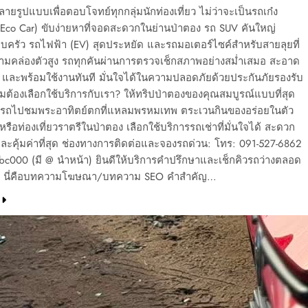
ายรูปแบบเพื่อตอบโจทย์ทุกกลุ่มนักท่องเที่ยว ไม่ว่าจะเป็นรถเก๋ง
(Eco Car) ขับง่ายหาที่จอดสะดวกในย่านป่าตอง รถ SUV คันใหญ่
บครัว รถไฟฟ้า (EV) สุดประหยัด และรถมอเตอร์ไซค์สำหรับสายลุยที่
ามคล่องตัวสูง รถทุกคันผ่านการตรวจเช็กสภาพอย่างสม่ำเสมอ สะอาด
ำ และพร้อมใช้งานทันที มั่นใจได้ในความปลอดภัยด้วยประกันภัยรองรับ
มต้องเลือกใช้บริการกับเรา? ให้ทริปป่าตองของคุณสมบูรณ์แบบที่สุด
ับรถไปชมพระอาทิตย์ตกที่แหลมพรหมเทพ ตระเวนกินของอร่อยในตัว
 หรือท่องเที่ยวราตรีในป่าตอง เลือกใช้บริการรถเช่าที่มั่นใจได้ สะดวก
ะคุ้มค่าที่สุด ช่องทางการติดต่อและจองรถด่วน: โทร: 091-527-6862
bc000 (มี @ นำหน้า) ยินดีให้บริการคำปรึกษาและเช็กคิวรถว่างตลอด
มง! นี่คือบทความโฆษณา/บทความ SEO คำสำคัญ…