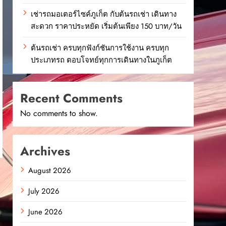
เช่ารถมอเตอร์ไซค์ภูเก็ต กับต้นรถเช่า เดินทาง
สะดวก ราคาประหยัด เริ่มต้นเพียง 150 บาท/วัน
ต้นรถเช่า ครบทุกฟังก์ชันการใช้งาน ครบทุก
ประเภทรถ ตอบโจทย์ทุกการเดินทางในภูเก็ต
Recent Comments
No comments to show.
Archives
August 2026
July 2026
June 2026