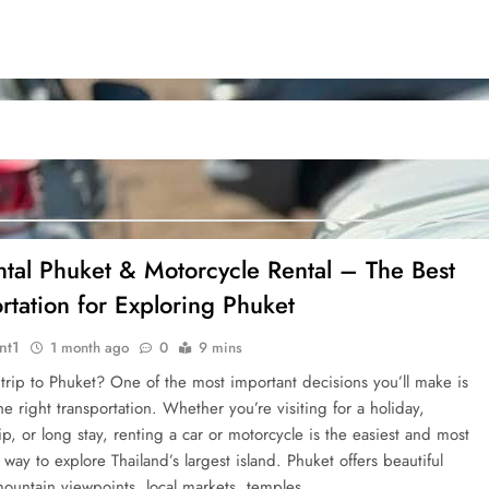
ntal Phuket & Motorcycle Rental – The Best
rtation for Exploring Phuket
nt1
1 month ago
0
9 mins
 trip to Phuket? One of the most important decisions you’ll make is
e right transportation. Whether you’re visiting for a holiday,
ip, or long stay, renting a car or motorcycle is the easiest and most
way to explore Thailand’s largest island. Phuket offers beautiful
ountain viewpoints, local markets, temples,…