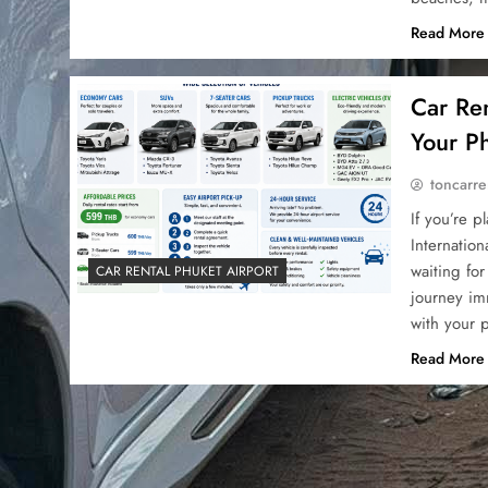
Read More
Car Ren
Your Ph
toncarre
If you’re p
Internation
waiting for
CAR RENTAL PHUKET AIRPORT
journey im
with your 
Read More