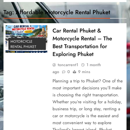
Tag:
Affordable Motorcycle Rental Phuket
Car Rental Phuket &
Motorcycle Rental – The
MOTORCYCLE
Best Transportation for
RENTAL PHUKET
Exploring Phuket
toncarrent1
1 month
ago
0
9 mins
Planning a trip to Phuket? One of the
most important decisions you’ll make
is choosing the right transportation.
Whether you’re visiting for a holiday,
business trip, or long stay, renting a
car or motorcycle is the easiest and
most convenient way to explore
Thailand’s largest island. Phuket