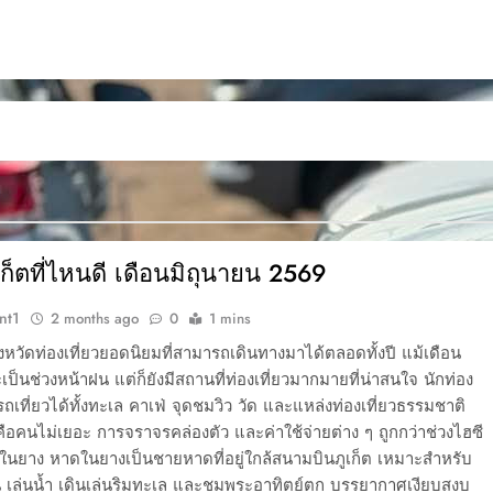
ูเก็ตที่ไหนดี เดือนมิถุนายน 2569
nt1
2 months ago
0
1 mins
จังหวัดท่องเที่ยวยอดนิยมที่สามารถเดินทางมาได้ตลอดทั้งปี แม้เดือน
เป็นช่วงหน้าฝน แต่ก็ยังมีสถานที่ท่องเที่ยวมากมายที่น่าสนใจ นักท่อง
รถเที่ยวได้ทั้งทะเล คาเฟ่ จุดชมวิว วัด และแหล่งท่องเที่ยวธรรมชาติ
คือคนไม่เยอะ การจราจรคล่องตัว และค่าใช้จ่ายต่าง ๆ ถูกกว่าช่วงไฮซี
ดในยาง หาดในยางเป็นชายหาดที่อยู่ใกล้สนามบินภูเก็ต เหมาะสำหรับ
น เล่นน้ำ เดินเล่นริมทะเล และชมพระอาทิตย์ตก บรรยากาศเงียบสงบ