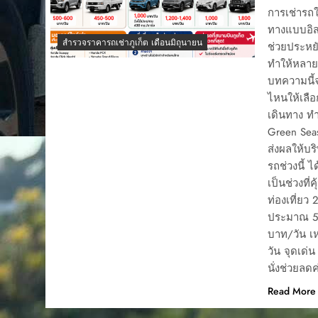
การเช่ารถใ
ทางแบบอิส
สำรวจราคารถเช่าภูเก็ต เดือนมิถุนายน
ช่วยประหยั
ทำให้หลายบ
บทความนี้จ
ไหนให้เลื
เดินทาง ทำ
Green Seas
ส่งผลให้บร
รถช่วงนี้ 
เป็นช่วงที่
ท่องเที่ยว 
ประมาณ 50
บาท/วัน เ
วัน จุดเด่
นั่งช่วยลด
Read More