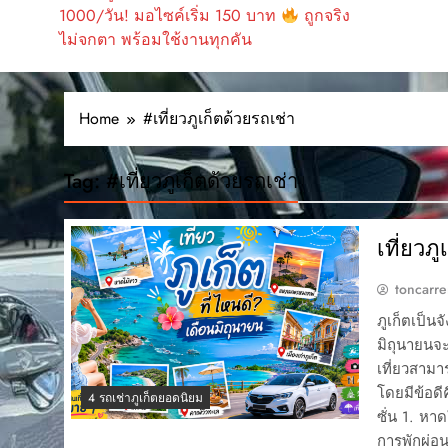
1000/วัน! มอไซค์เริ่ม 150 บาท
ถูกจริง
ไม่จกตา พร้อมใช้งานทุกคัน
Home
#เที่ยวภูเก็ตด้วยรถเช่า
Tag:
#เที่ยวภูเก็ตด้วยรถเช่า
เที่ยวภ
toncarre
ภูเก็ตเป็น
มิถุนายนจะ
เที่ยวสามา
โดยมีข้อดี
4 รถเช่าภูเก็ตยอดนิยม
ซั่น 1. หา
การพักผ่อ