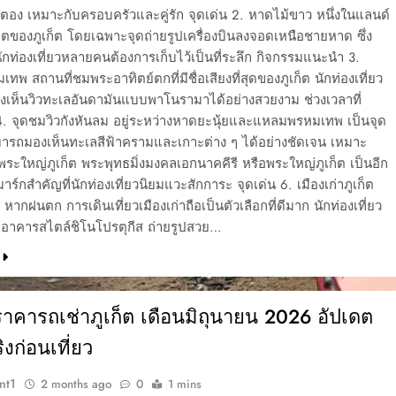
ตอง เหมาะกับครอบครัวและคู่รัก จุดเด่น 2. หาดไม้ขาว หนึ่งในแลนด์
ตของภูเก็ต โดยเฉพาะจุดถ่ายรูปเครื่องบินลงจอดเหนือชายหาด ซึ่ง
นักท่องเที่ยวหลายคนต้องการเก็บไว้เป็นที่ระลึก กิจกรรมแนะนำ 3.
พ สถานที่ชมพระอาทิตย์ตกที่มีชื่อเสียงที่สุดของภูเก็ต นักท่องเที่ยว
เห็นวิวทะเลอันดามันแบบพาโนรามาได้อย่างสวยงาม ช่วงเวลาที่
. จุดชมวิวกังหันลม อยู่ระหว่างหาดยะนุ้ยและแหลมพรหมเทพ เป็นจุด
ามารถมองเห็นทะเลสีฟ้าครามและเกาะต่าง ๆ ได้อย่างชัดเจน เหมาะ
พระใหญ่ภูเก็ต พระพุทธมิ่งมงคลเอกนาคคีรี หรือพระใหญ่ภูเก็ต เป็นอีก
าร์กสำคัญที่นักท่องเที่ยวนิยมแวะสักการะ จุดเด่น 6. เมืองเก่าภูเก็ต
 หากฝนตก การเดินเที่ยวเมืองเก่าถือเป็นตัวเลือกที่ดีมาก นักท่องเที่ยว
าคารสไตล์ชิโนโปรตุกีส ถ่ายรูปสวย…
าคารถเช่าภูเก็ต เดือนมิถุนายน 2026 อัปเดต
งก่อนเที่ยว
nt1
2 months ago
0
1 mins