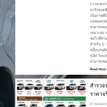
กว่าหาดป่า
มาร์กยอดฮิ
เป็นภาพที่
แหลมพรหมเท
สามารถมอง
เหมาะสม 4
ชมวิวที่ส
สำหรับ 5. 
หนึ่งแลนด์ม
(Old Town)
สามารถชมอ
Read More
สำรวจร
ราคาจริ
toncarre