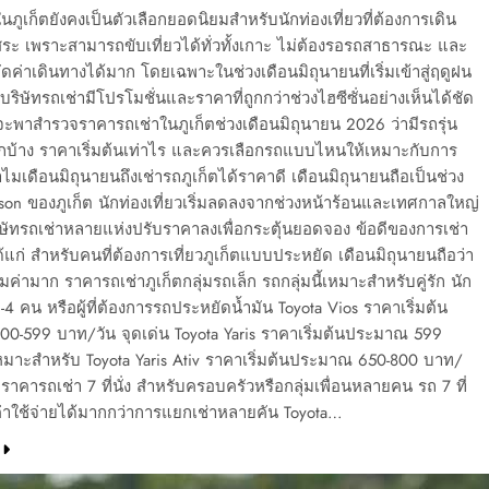
นภูเก็ตยังคงเป็นตัวเลือกยอดนิยมสำหรับนักท่องเที่ยวที่ต้องการเดิน
ระ เพราะสามารถขับเที่ยวได้ทั่วทั้งเกาะ ไม่ต้องรอรถสาธารณะ และ
ดค่าเดินทางได้มาก โดยเฉพาะในช่วงเดือนมิถุนายนที่เริ่มเข้าสู่ฤดูฝน
ริษัทรถเช่ามีโปรโมชั่นและราคาที่ถูกกว่าช่วงไฮซีซั่นอย่างเห็นได้ชัด
ะพาสำรวจราคารถเช่าในภูเก็ตช่วงเดือนมิถุนายน 2026 ว่ามีรถรุ่น
อกบ้าง ราคาเริ่มต้นเท่าไร และควรเลือกรถแบบไหนให้เหมาะกับการ
ไมเดือนมิถุนายนถึงเช่ารถภูเก็ตได้ราคาดี เดือนมิถุนายนถือเป็นช่วง
on ของภูเก็ต นักท่องเที่ยวเริ่มลดลงจากช่วงหน้าร้อนและเทศกาลใหญ่
ิษัทรถเช่าหลายแห่งปรับราคาลงเพื่อกระตุ้นยอดจอง ข้อดีของการเช่า
ได้แก่ สำหรับคนที่ต้องการเที่ยวภูเก็ตแบบประหยัด เดือนมิถุนายนถือว่า
คุ้มค่ามาก ราคารถเช่าภูเก็ตกลุ่มรถเล็ก รถกลุ่มนี้เหมาะสำหรับคู่รัก นัก
2-4 คน หรือผู้ที่ต้องการรถประหยัดน้ำมัน Toyota Vios ราคาเริ่มต้น
0-599 บาท/วัน จุดเด่น Toyota Yaris ราคาเริ่มต้นประมาณ 599
หมาะสำหรับ Toyota Yaris Ativ ราคาเริ่มต้นประมาณ 650-800 บาท/
น ราคารถเช่า 7 ที่นั่ง สำหรับครอบครัวหรือกลุ่มเพื่อนหลายคน รถ 7 ที่
ค่าใช้จ่ายได้มากกว่าการแยกเช่าหลายคัน Toyota…