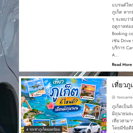
แบรนด์ใหญ
ภูเก็ต หาก
ๆ จะพบว่าม
ฤดูกาลท่อง
Booking.co
เช่น Drive
บริการ Car
A…
Read More
เที่ยวภ
toncarre
ภูเก็ตเป็น
มิถุนายนจะ
เที่ยวสามา
โดยมีข้อดี
4 รถเช่าภูเก็ตยอดนิยม