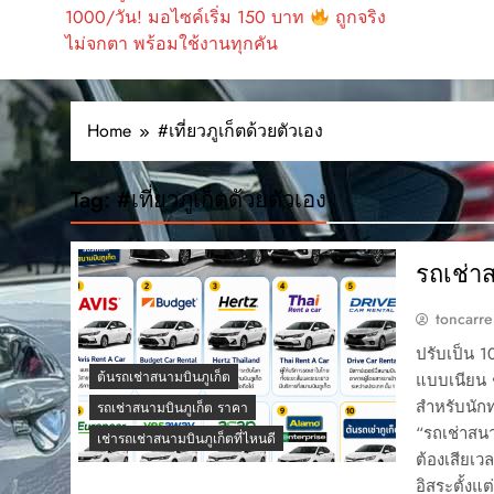
1000/วัน! มอไซค์เริ่ม 150 บาท
ถูกจริง
ไม่จกตา พร้อมใช้งานทุกคัน
Home
#เที่ยวภูเก็ตด้วยตัวเอง
Tag:
#เที่ยวภูเก็ตด้วยตัวเอง
รถเช่าส
toncarre
ปรับเป็น 1
ต้นรถเช่าสนามบินภูเก็ต
แบบเนียน ๆ
สำหรับนักท
รถเช่าสนามบินภูเก็ต ราคา
“รถเช่าสนา
เช่ารถเช่าสนามบินภูเก็ตที่ไหนดี
ต้องเสียเว
อิสระตั้งแ