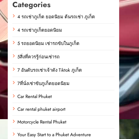
Categories
4 รถเช่าภูเก็ต ยอดนิยม ต้นรถเช่า ภูเก็ต
4 รถเช่าภูเก็ตยอดนิยม
5 รถยอดนิยม เช่ารถขับในภูเก็ต
5สิ่งที่ควรรู้ก่อนเช่ารถ
7 อันดับรถเช่าเจ้าดัง Tiktok ภูเก็ต
7ที่นั่งเช่าขับภูเก็ตยอดนิยม
Car Rental Phuket
Car rental phuket airport
Motorcycle Rental Phuket
Your Easy Start to a Phuket Adventure