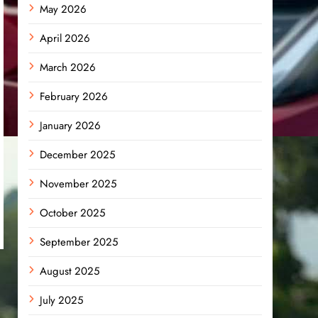
May 2026
April 2026
March 2026
February 2026
January 2026
December 2025
November 2025
October 2025
September 2025
August 2025
July 2025