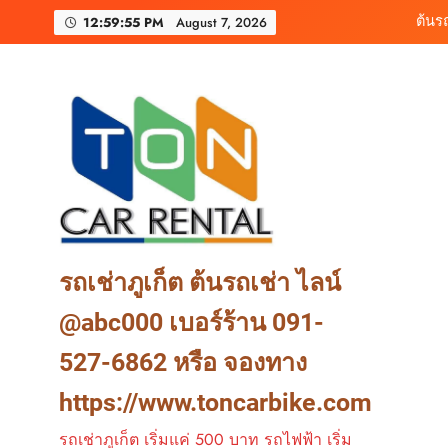
Skip
เช่ารถมอเตอร์ไซค์ภูเ
12:59:57 PM
August 7, 2026
to
content
ต้นรถเช่า ครบท
ต้นร
เช่ารถมอเตอร์ไซค์ภูเ
ต้นรถเช่า ครบท
รถเช่าภูเก็ต ต้นรถเช่า ไลน์
@abc000 เบอร์ร้าน 091-
527-6862 หรือ จองทาง
https://www.toncarbike.com
รถเช่าภูเก็ต เริ่มแค่ 500 บาท รถไฟฟ้า เริ่ม