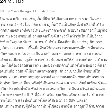
24 ชั่วโมง
nt1
2 months ago
0
1 mins
ังมองหาบริการรถเช่าภูเก็ตที่มีรถให้เลือกหลากหลาย ราคาไม่แพง
รตลอด 24 ชั่วโมง “ต้นรถเช่าภูเก็ต” ถือเป็นอีกหนึ่งตัวเลือกที่ได้รับ
ากนักท่องเที่ยวทั้งชาวไทยและชาวต่างชาติ ด้วยประสบการณ์ในธุรกิจ
าวนาน พร้อมรถยนต์ รถมอเตอร์ไซค์ และรถไฟฟ้ารุ่นใหม่ให้บริการ
่วจังหวัดภูเก็ต พังงา และกระบี่ ทำไมต้องเลือกต้นรถเช่าภูเก็ต การ
ูเก็ตจะสะดวกมากขึ้นเมื่อมีรถใช้ส่วนตัว เพราะสถานที่ท่องเที่ยวส่วน
่างกันพอสมควร ไม่ว่าจะเป็นหาดป่าตอง หาดกะตะ หาดกะรน แหลม
ือย่านเมืองเก่าภูเก็ต การเช่ารถขับเองช่วยให้สามารถเดินทางได้ตาม
เอง ไม่ต้องรอรถสาธารณะและประหยัดค่าเดินทางในระยะยาว ต้นรถ
ีจุดเด่นคือ รถยนต์ให้เช่าหลากหลายรุ่น ต้นรถเช่าภูเก็ตมีรถยนต์ให้
มาณ 75 คัน ครอบคลุมทุกความต้องการของลูกค้า รถยนต์ขนาดเล็ก
บคู่รัก นักท่องเที่ยว หรือผู้ที่เดินทาง 2–4 คน ราคาเริ่มต้นเพียง 500–
อวัน ประหยัดน้ำมัน ขับง่าย และเหมาะกับการเดินทางในตัวเมืองและ
ก็ต รถครอบครัว 5–7 ที่นั่ง สำหรับกลุ่มเพื่อนหรือครอบครัว สามารถ
ภาระได้มาก และนั่งเดินทางไกลได้สะดวก รถ SUV และรถ
์ เหมาะสำหรับผู้ที่ต้องการพื้นที่ใช้สอยมากขึ้น รถกลุ่มนี้ได้รับความ