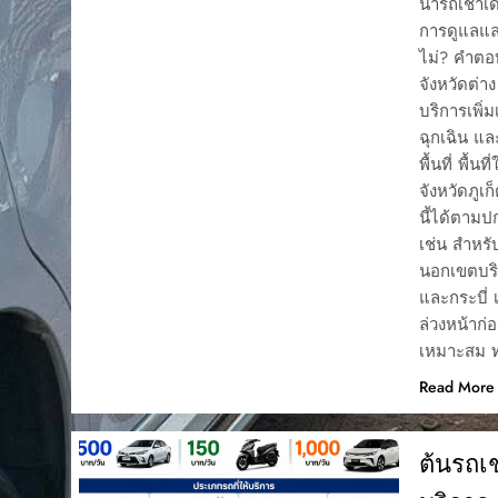
นำรถเช่าเด
การดูแลแล
ไม่? คำตอบ
จังหวัดต่า
บริการเพิ่
ฉุกเฉิน แ
พื้นที่ พื้
จังหวัดภูเก
นี้ได้ตามป
เช่น สำหรับ
นอกเขตบริก
และกระบี่ 
ล่วงหน้าก่
เหมาะสม ทำ
Read More
ต้นรถเ