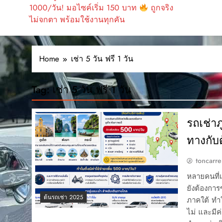
1000/วัน! มอไซค์เริ่ม 150 บาท
ถูกจริง
ไม่จกตา พร้อมใช้งานทุกคัน
Home
เช่า 5 วัน ฟรี 1 วัน
Tag:
เช่า 5 วัน ฟรี 1 วัน
รถเช่าภ
ทางกับต
toncarre
หลายคนที่เ
ยังต้องการข
ต้นรถเช่า 2025
ภาคใต้ ทำใ
ไม่ และมีค