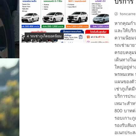
บริการ 
toncarre
หากคุณกำล
และให้บริกา
4 รถเช่าภูเก็ตยอดนิยม
ความนิยมจ
รถเช่ามาย
ครอบคลุมทั
เดินทางในภ
ใหญ่อยู่ห
พรหมเทพ หร
แผนของตัว
เช่าภูเก็ตม
บริการประ
เหมาะสำหรั
800 บาทต่
รอบเกาะภูเ
รองรับสัม
อเนกประสงค