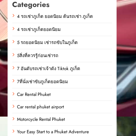
Categories
4 รถเช่าภูเก็ต ยอดนิยม ต้นรถเช่า ภูเก็ต
4 รถเช่าภูเก็ตยอดนิยม
5 รถยอดนิยม เช่ารถขับในภูเก็ต
5สิ่งที่ควรรู้ก่อนเช่ารถ
7 อันดับรถเช่าเจ้าดัง Tiktok ภูเก็ต
7ที่นั่งเช่าขับภูเก็ตยอดนิยม
Car Rental Phuket
Car rental phuket airport
Motorcycle Rental Phuket
Your Easy Start to a Phuket Adventure