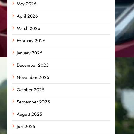
May 2026
April 2026
March 2026
February 2026
January 2026
December 2025
November 2025
October 2025
September 2025
August 2025
July 2025