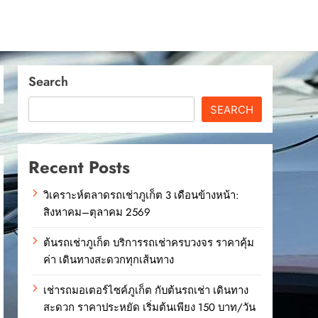
Search
SEARCH
Recent Posts
วิเคราะห์ตลาดรถเช่าภูเก็ต 3 เดือนข้างหน้า:
สิงหาคม–ตุลาคม 2569
ต้นรถเช่าภูเก็ต บริการรถเช่าครบวงจร ราคาคุ้ม
ค่า เดินทางสะดวกทุกเส้นทาง
เช่ารถมอเตอร์ไซค์ภูเก็ต กับต้นรถเช่า เดินทาง
สะดวก ราคาประหยัด เริ่มต้นเพียง 150 บาท/วัน