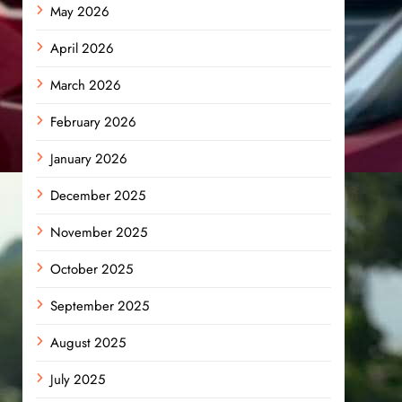
May 2026
April 2026
March 2026
February 2026
January 2026
December 2025
November 2025
October 2025
September 2025
August 2025
July 2025