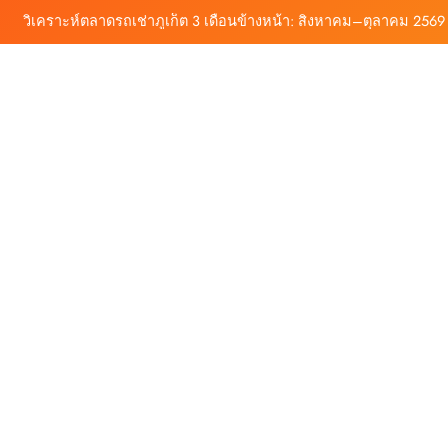
ถเช่าภูเก็ต บริการรถเช่าครบวงจร ราคาคุ้มค่า เดินทางสะดวกทุกเส้นทาง
ก็ต กับต้นรถเช่า เดินทางสะดวก ราคาประหยัด เริ่มต้นเพียง 150 บาท/วัน
ช่าราคาคุ้ม ใกล้สนามบิน มีรถให้เลือกหลากหลาย พร้อมบริการ 24 ชั่วโมง
วิเคราะห์ตลาดรถเช่าภูเก็ต 3 เดือนข้างหน้า: สิงหาคม–ตุลาคม 2569
ถเช่าภูเก็ต บริการรถเช่าครบวงจร ราคาคุ้มค่า เดินทางสะดวกทุกเส้นทาง
ก็ต กับต้นรถเช่า เดินทางสะดวก ราคาประหยัด เริ่มต้นเพียง 150 บาท/วัน