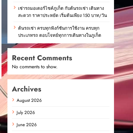
เช่ารถมอเตอร์ไซค์ภูเก็ต กับต้นรถเช่า เดินทาง
สะดวก ราคาประหยัด เริ่มต้นเพียง 150 บาท/วัน
ต้นรถเช่า ครบทุกฟังก์ชันการใช้งาน ครบทุก
ประเภทรถ ตอบโจทย์ทุกการเดินทางในภูเก็ต
Recent Comments
No comments to show.
Archives
August 2026
July 2026
June 2026