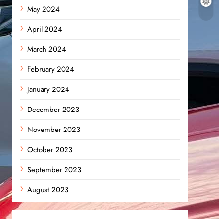
May 2024
April 2024
March 2024
February 2024
January 2024
December 2023
November 2023
October 2023
September 2023
August 2023