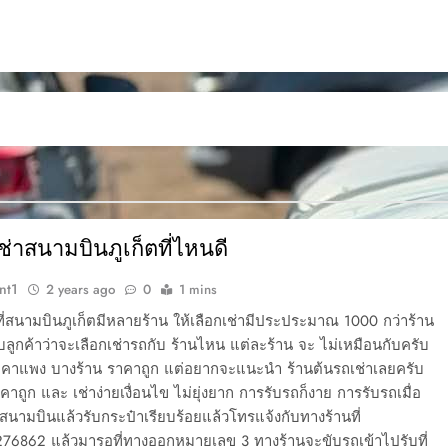
ช่าสนามบินภูเก็ตที่ไหนดี
nt1
2 years ago
0
1 mins
ที่สนามบินภูเก็ตมีหลายร้าน ให้เลือกเช่ามีประประมาณ 1000 กว่าร้าน
่กับลูกค้าว่าจะเลือกเช่ารถกับ ร้านไหน แต่ละร้าน จะ ไม่เหมือนกับครับ
าคาแพง บางร้าน ราคาถูก แต่อยากจะแนะนำ ร้านต้นรถเช่าเลยครับ
คาถูก และ เช่าง่ายเงื่อนไข ไม่ยุ่งยาก การรับรถก็งาย การรับรถเมื่อ
งสนามบินแล้วรับกระป๋าเรียบร้อยแล้วโทรแจ้งกับทางร้านที่
276862 แล้วมารอที่ทางออกหมายเลข 3 ทางร้านจะขับรถเข้าไปรับที่