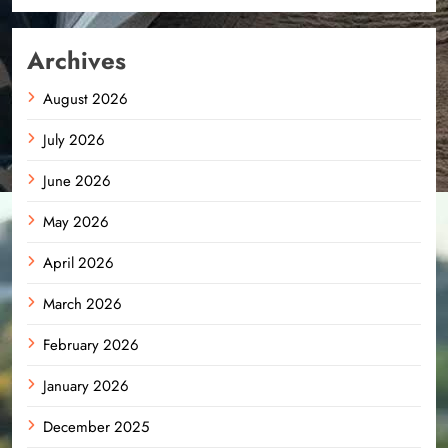
Archives
August 2026
July 2026
June 2026
May 2026
April 2026
March 2026
February 2026
January 2026
December 2025