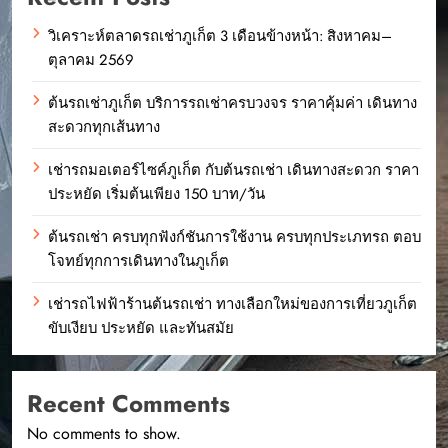
วิเคราะห์ตลาดรถเช่าภูเก็ต 3 เดือนข้างหน้า: สิงหาคม–
ตุลาคม 2569
ต้นรถเช่าภูเก็ต บริการรถเช่าครบวงจร ราคาคุ้มค่า เดินทาง
สะดวกทุกเส้นทาง
เช่ารถมอเตอร์ไซค์ภูเก็ต กับต้นรถเช่า เดินทางสะดวก ราคา
ประหยัด เริ่มต้นเพียง 150 บาท/วัน
ต้นรถเช่า ครบทุกฟังก์ชันการใช้งาน ครบทุกประเภทรถ ตอบ
โจทย์ทุกการเดินทางในภูเก็ต
เช่ารถไฟฟ้าร้านต้นรถเช่า ทางเลือกใหม่ของการเที่ยวภูเก็ต
ขับเงียบ ประหยัด และทันสมัย
Recent Comments
No comments to show.