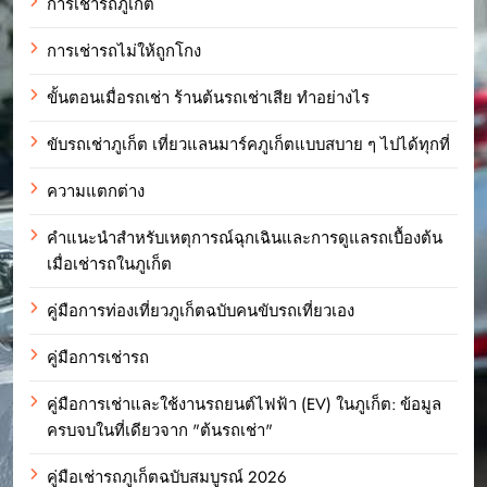
การเช่ารถภูเก็ต
การเช่ารถไม่ให้ถูกโกง
ขั้นตอนเมื่อรถเช่า ร้านต้นรถเช่าเสีย ทำอย่างไร
ขับรถเช่าภูเก็ต เที่ยวแลนมาร์คภูเก็ตแบบสบาย ๆ ไปได้ทุกที่
ความแตกต่าง
คำแนะนำสำหรับเหตุการณ์ฉุกเฉินและการดูแลรถเบื้องต้น
เมื่อเช่ารถในภูเก็ต
คู่มือการท่องเที่ยวภูเก็ตฉบับคนขับรถเที่ยวเอง
คู่มือการเช่ารถ
คู่มือการเช่าและใช้งานรถยนต์ไฟฟ้า (EV) ในภูเก็ต: ข้อมูล
ครบจบในที่เดียวจาก "ต้นรถเช่า"
คู่มือเช่ารถภูเก็ตฉบับสมบูรณ์ 2026