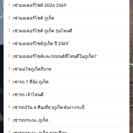
เช่ามอเตอร์ไซค์ 2026 2569
เช่ามอเตอร์ไซค์ ภูเก็ต
เช่ามอเตอร์ไซค์ ภูเก็ต รุ่นไหนดี
เช่ามอเตอร์ไซค์ภูเก็ต ปี 2569
เช่ามอเตอร์ไซค์และรถยนต์ที่ไหนดีในภูเก็ต?
เช่ามอไซภูเก็ตกี่บาท
เช่ารถ 7 ที่นั่ง ภูเก็ต
เช่ารถ เจ้าไหนดี
เช่ารถ5วัน 4 คืนเที่ยวภูเก็ต-พังงา-กระบี่
เช่ารถกระบะ ภูเก็ต
เช่ารถกระบะ ภูเก็ต รายเดือน