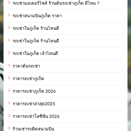
รถเช่ามอเตอร์ไซค์ ร้านต้นรถเช่าภูเก็ต ดีไหม ?
รถเช่าสนามบินภูเก็ต ราคา
รถเช่าในภูเก็ต รัานไหนดี
รถเช่าในภูเก็ต ร้านไหนดี
รถเช่าในภูเก็ต เจ้าไหนดี
ราคาต้นรถเช่า
ราคารถเช่าภูเก็ต
ราคารถเช่าภูเก็ต 2026
ราคารถเช่าล่าสุด2025
ราคารถเช่าโลซีซั่น 2026
ร้านเช่ารถติดสนามบิน