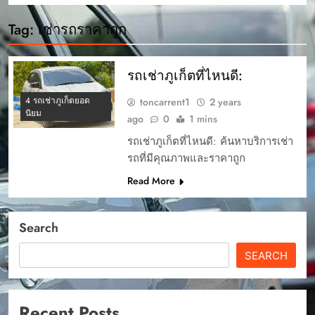
Tag:
เช่ารถราคาถูก
รถเช่าภูเก็ตที่ไหนดี:
4 รถเช่าภูเก็ตยอด
toncarrent1
2 years
นิยม
ago
0
1 mins
รถเช่าภูเก็ตที่ไหนดี: ค้นหาบริการเช่า
รถที่มีคุณภาพและราคาถูก
Read More
Search
SEARCH
Recent Posts