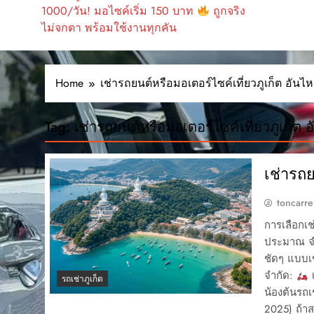
1000/วัน! มอไซค์เริ่ม 150 บาท
ถูกจริง
ไม่จกตา พร้อมใช้งานทุกคัน
Home
เช่ารถยนต์หรือมอเตอร์ไซค์เที่ยวภูเก็ต อันไห
Tag:
เช่ารถยนต์หรือมอเตอร์ไซค์เที่ยวภูเก็ต 
เช่ารถย
toncarre
การเลือกเช่
ประมาณ จำ
ชัดๆ แบบเ
จำกัด:
เ
รถเช่าภูเก็ต
น้องต้นรถ
2025) ถ้า