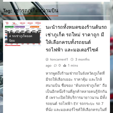
Tag:
เช่ารถภูเก็ตสนามบิน
นะนำรถทั้งหมดของร้านต้นรถ
เช่าภูเก็ต รถใหม่ ราคาถูก มี
4 รถเช่าภูเก็ตยอด
นิยม
ให้เลือกครบทั้งรถยนต์
รถไฟฟ้า และมอเตอร์ไซค์
toncarrent1
3 months
ago
0
1 mins
หากพูดถึงร้านเช่ารถในจังหวัดภูเก็ตที่
มีรถให้เลือกเยอะ ราคาคุ้ม และใกล้
สนามบิน ชื่อของ “ต้นรถเช่าภูเก็ต” ถือ
เป็นอีกหนึ่งร้านที่ลูกค้าหลายคนรู้จักกัน
ดี เพราะเปิดให้บริการมายาวนาน มีทั้ง
รถยนต์ รถไฟฟ้า EV รถกระบะ รถ 7
ที่นั่ง และมอเตอร์ไซค์ให้เลือกครบในที่