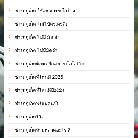
เช่ารถภูเก็ต ใช้เอกสารอะไรบ้าง
เช่ารถภูเก็ต ไม่มี บัตรเครดิต
เช่ารถภูเก็ต ไม่มี มัด จํา
เช่ารถภูเก็ต ไม่มีมัดจำ
เช่ารถภูเก็ตต้องเตรียมพาอะไรไปบ้าง
เช่ารถภูเก็ตที่ไหนดี 2025
เช่ารถภูเก็ตที่ไหนดีปี2024
เช่ารถภูเก็ตพร้อมคนขับ
เช่ารถภูเก็ตรีวิว
เช่ารถภูเก็ตห้ามพลาดอะไร ?