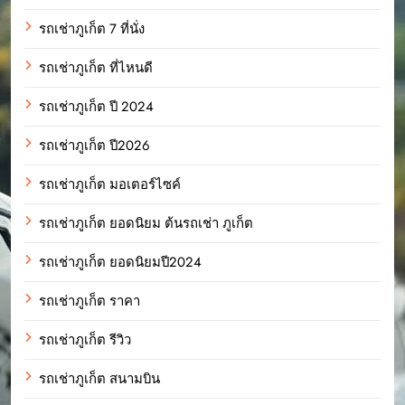
รถเช่าภูเก็ต 7 ที่นั่ง
รถเช่าภูเก็ต ที่ไหนดี
รถเช่าภูเก็ต ปี 2024
รถเช่าภูเก็ต ปี2026
รถเช่าภูเก็ต มอเตอร์ไซค์
รถเช่าภูเก็ต ยอดนิยม ต้นรถเช่า ภูเก็ต
รถเช่าภูเก็ต ยอดนิยมปี2024
รถเช่าภูเก็ต ราคา
รถเช่าภูเก็ต รีวิว
รถเช่าภูเก็ต สนามบิน