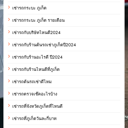
เช่ารถกระบะ ภูเก็ต
เช่ารถกระบะ ภูเก็ต รายเดือน
เช่ารถกับบริษัทไหนดี2024
เช่ารถกับร้านต้นรถเช่าภูเก็ตปี2024
เช่ารถกับร้านอะไรดี ปี2024
เช่ารถกับร้านไหนดีที่ภูเก็ต
เช่ารถต้นรถเช่าดีไหม
เช่ารถตรวจเช๊คอะไรบ้าง
เช่ารถที่จังหวัดภูเก็ตที่ไหนดี
เช่ารถที่ภูเก็ตวันละกี่บาท