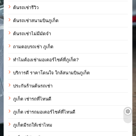
ต้นรถเช่ารีวิว
ต้นรถเช่าสนามบินภูเก็ต
ต้นรถเช่าไม่มีมัดจำ
ถามตอบรถเช่า ภูเก็ต
ทำไมต้องเช่ามอเตอร์ไซค์ที่ภูเก็ต?
บริการดี ราคาโดนใจ ใกล้สนามบินภูเก็ต
ประกันร้านต้นรถเช่า
ภูเก็ต เช่ารถที่ไหนดี
ภูเก็ต เช่ารถมอเตอร์ไซค์ที่ไหนดี
ภูเก็ตมีรถให้เช่าไหม