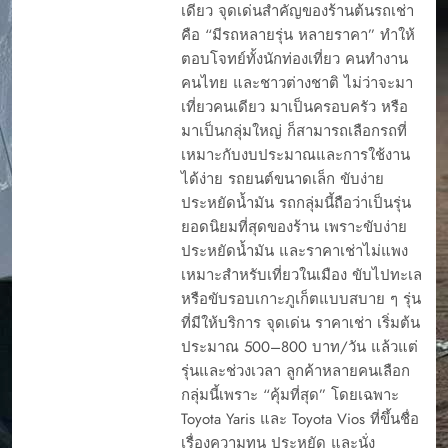
เดียว จุดเด่นสำคัญของร้านต้นรถเช่า
คือ “มีรถหลายรุ่น หลายราคา” ทำให้
ตอบโจทย์ทั้งนักท่องเที่ยว คนทำงาน
คนไทย และชาวต่างชาติ ไม่ว่าจะมา
เที่ยวคนเดียว มาเป็นครอบครัว หรือ
มาเป็นกลุ่มใหญ่ ก็สามารถเลือกรถที่
เหมาะกับงบประมาณและการใช้งาน
ได้ง่าย รถยนต์ขนาดเล็ก ขับง่าย
ประหยัดน้ำมัน รถกลุ่มนี้ถือว่าเป็นรุ่น
ยอดนิยมที่สุดของร้าน เพราะขับง่าย
ประหยัดน้ำมัน และราคาเช่าไม่แพง
เหมาะสำหรับเที่ยวในเมือง ขับไปทะเล
หรือขับรอบเกาะภูเก็ตแบบสบาย ๆ รุ่น
ที่มีให้บริการ จุดเด่น ราคาเช่า เริ่มต้น
ประมาณ 500–800 บาท/วัน แล้วแต่
รุ่นและช่วงเวลา ลูกค้าหลายคนเลือก
กลุ่มนี้เพราะ “คุ้มที่สุด” โดยเฉพาะ
Toyota Yaris และ Toyota Vios ที่ขึ้นชื่อ
เรื่องความทน ประหยัด และนั่ง