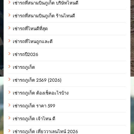
เช่ารถที่สนามบินภูเก็ต บริษัทไหนดี
เช่ารถที่สนามบินภูเก็ต ร้านไหนดี
เช่ารถที่ไหนดีที่สุด
เช่ารถที่ไหนถูกและดี
เช่ารถปี2026
เช่ารถภูเก็ต
เช่ารถภูเก็ต 2569 (2026)
เช่ารถภูเก็ต ต้องเช็คอะไรบ้าง
เช่ารถภูเก็ต ราคา 599
เช่ารถภูเก็ต เจ้าไหน ดี
เช่ารถภูเก็ต เที่ยววาเลนไทน์ 2026