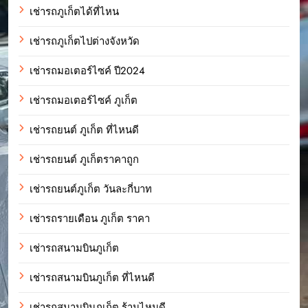
เช่ารถภูเก็ตได้ที่ไหน
เช่ารถภูเก็ตไปต่างจังหวัด
เช่ารถมอเตอร์ไซค์ ปี2024
เช่ารถมอเตอร์ไซค์ ภูเก็ต
เช่ารถยนต์ ภูเก็ต ที่ไหนดี
เช่ารถยนต์ ภูเก็ตราคาถูก
เช่ารถยนต์ภูเก็ต วันละกี่บาท
เช่ารถรายเดือน ภูเก็ต ราคา
เช่ารถสนามบินภูเก็ต
เช่ารถสนามบินภูเก็ต ที่ไหนดี
เช่ารถสนามบินภูเก็ต ร้านไหนดี