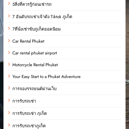
5สิ่งที่ควรรู้ก่อนเช่ารถ
7 อันดับรถเช่าเจ้าดัง Tiktok ภูเก็ต
7ที่นั่งเช่าขับภูเก็ตยอดนิยม
Car Rental Phuket
Car rental phuket airport
Motorcycle Rental Phuket
Your Easy Start to a Phuket Adventure
การจองรรถยนต์ผ่านเว็บ
การรับรถเช่า
การรับรถเช่า ภุเก็ต
การรับรถเช่าภูเก็ต