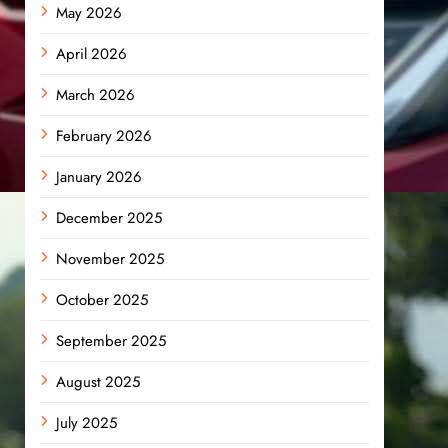
May 2026
April 2026
March 2026
February 2026
January 2026
December 2025
November 2025
October 2025
September 2025
August 2025
July 2025