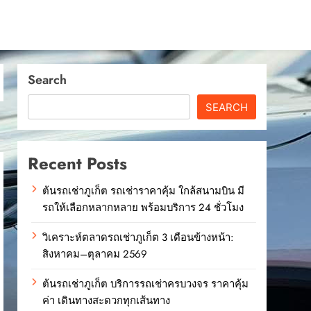
Search
SEARCH
Recent Posts
ต้นรถเช่าภูเก็ต รถเช่าราคาคุ้ม ใกล้สนามบิน มี
รถให้เลือกหลากหลาย พร้อมบริการ 24 ชั่วโมง
วิเคราะห์ตลาดรถเช่าภูเก็ต 3 เดือนข้างหน้า:
สิงหาคม–ตุลาคม 2569
ต้นรถเช่าภูเก็ต บริการรถเช่าครบวงจร ราคาคุ้ม
ค่า เดินทางสะดวกทุกเส้นทาง