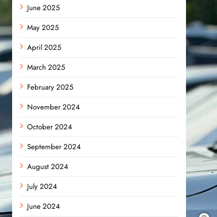
June 2025
May 2025
April 2025
March 2025
February 2025
November 2024
October 2024
September 2024
August 2024
July 2024
June 2024