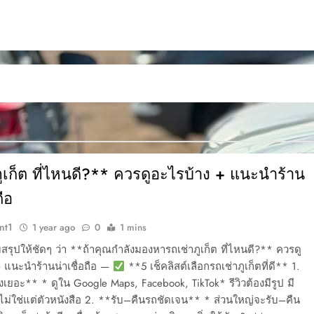
ูเก็ต ที่ไหนดี?** ควรดูอะไรบ้าง + แนะนำร้าน
ถือ
nt1
1 year ago
0
1 mins
สรุปให้ชัดๆ ว่า **ถ้าคุณกำลังมองหารถเช่าภูเก็ต ที่ไหนดี?** ควรดู
 แนะนำร้านน่าเชื่อถือ —
**5 เช็คลิสต์เลือกรถเช่าภูเก็ตที่ดี** 1.
ริงเยอะ** * ดูใน Google Maps, Facebook, TikTok* รีวิวต้องมีรูป มี
ม่ใช่แต่ตัวหนังสือ 2. **รับ–คืนรถชัดเจน** * ส่วนใหญ่จะรับ–คืน