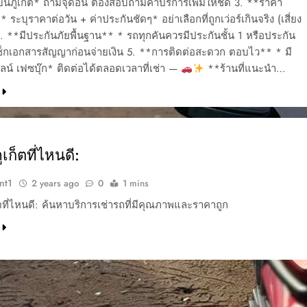
บินภูเก็ต* ถ้ามีจุดอื่น ต้องสอบถามค่าบริการเพิ่มให้ชัด 3. **ราคา
 ระบุราคาต่อวัน + ค่าประกันชัดๆ* อย่าเลือกที่ถูกเว่อร์เกินจริง (เสี่ยง
 **มีประกันภัยพื้นฐาน** * รถทุกคันควรมีประกันชั้น 1 หรือประกัน
เช็กเอกสารสัญญาก่อนจ่ายเงิน 5. **การติดต่อสะดวก ตอบไว** * มี
ลน์ เฟซบุ๊ก* ติดต่อได้ตลอดเวลาที่เช่า —
**ร้านที่แนะนำ…
ูเก็ตที่ไหนดี:
nt1
2 years ago
0
1 mins
็ตที่ไหนดี: ค้นหาบริการเช่ารถที่มีคุณภาพและราคาถูก