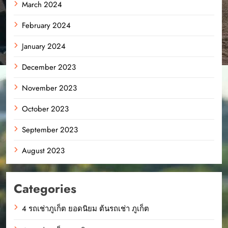
March 2024
February 2024
January 2024
December 2023
November 2023
October 2023
September 2023
August 2023
Categories
4 รถเช่าภูเก็ต ยอดนิยม ต้นรถเช่า ภูเก็ต