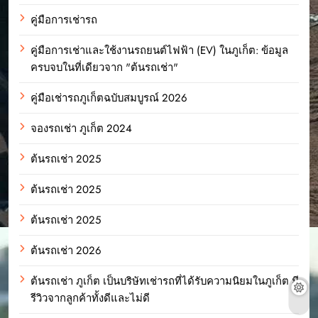
คู่มือการเช่ารถ
คู่มือการเช่าและใช้งานรถยนต์ไฟฟ้า (EV) ในภูเก็ต: ข้อมูล
ครบจบในที่เดียวจาก "ต้นรถเช่า"
คู่มือเช่ารถภูเก็ตฉบับสมบูรณ์ 2026
จองรถเช่า ภูเก็ต 2024
ต้นรถเช่า 2025
ต้นรถเช่า 2025
ต้นรถเช่า 2025
ต้นรถเช่า 2026
ต้นรถเช่า ภูเก็ต เป็นบริษัทเช่ารถที่ได้รับความนิยมในภูเก็ต มี
รีวิวจากลูกค้าทั้งดีและไม่ดี