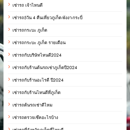
เช่ารถ เจ้าไหนดี
เช่ารถ5วัน 4 คืนเที่ยวภูเก็ต-พังงา-กระบี่
เช่ารถกระบะ ภูเก็ต
เช่ารถกระบะ ภูเก็ต รายเดือน
เช่ารถกับบริษัทไหนดี2024
เช่ารถกับร้านต้นรถเช่าภูเก็ตปี2024
เช่ารถกับร้านอะไรดี ปี2024
เช่ารถกับร้านไหนดีที่ภูเก็ต
เช่ารถต้นรถเช่าดีไหม
เช่ารถตรวจเช๊คอะไรบ้าง
เช่ารถที่จังหวัดภูเก็ตที่ไหนดี