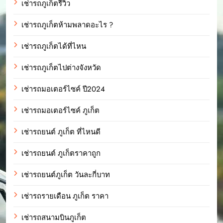
เช่ารถภูเก็ตรีวิว
เช่ารถภูเก็ตห้ามพลาดอะไร ?
เช่ารถภูเก็ตได้ที่ไหน
เช่ารถภูเก็ตไปต่างจังหวัด
เช่ารถมอเตอร์ไซค์ ปี2024
เช่ารถมอเตอร์ไซค์ ภูเก็ต
เช่ารถยนต์ ภูเก็ต ที่ไหนดี
เช่ารถยนต์ ภูเก็ตราคาถูก
เช่ารถยนต์ภูเก็ต วันละกี่บาท
เช่ารถรายเดือน ภูเก็ต ราคา
เช่ารถสนามบินภูเก็ต