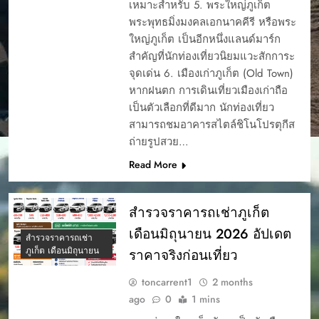
เหมาะสำหรับ 5. พระใหญ่ภูเก็ต
พระพุทธมิ่งมงคลเอกนาคคีรี หรือพระ
ใหญ่ภูเก็ต เป็นอีกหนึ่งแลนด์มาร์ก
สำคัญที่นักท่องเที่ยวนิยมแวะสักการะ
จุดเด่น 6. เมืองเก่าภูเก็ต (Old Town)
หากฝนตก การเดินเที่ยวเมืองเก่าถือ
เป็นตัวเลือกที่ดีมาก นักท่องเที่ยว
สามารถชมอาคารสไตล์ชิโนโปรตุกีส
ถ่ายรูปสวย…
Read More
สำรวจราคารถเช่าภูเก็ต
เดือนมิถุนายน 2026 อัปเดต
สำรวจราคารถเช่า
ภูเก็ต เดือนมิถุนายน
ราคาจริงก่อนเที่ยว
toncarrent1
2 months
ago
0
1 mins