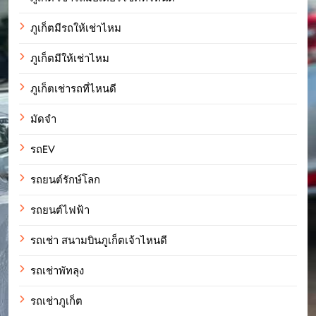
ภูเก็ตมีรถให้เช่าไหม
ภูเก็ตมีให้เช่าไหม
ภูเก็ตเช่ารถที่ไหนดี
มัดจำ
รถEV
รถยนต์รักษ์โลก
รถยนต์ไฟฟ้า
รถเช่า สนามบินภูเก็ตเจ้าไหนดี
รถเช่าพัทลุง
รถเช่าภูเก็ต