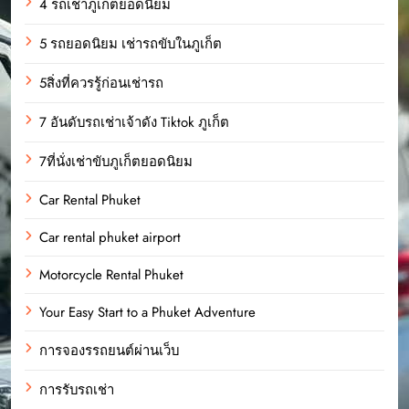
4 รถเช่าภูเก็ตยอดนิยม
5 รถยอดนิยม เช่ารถขับในภูเก็ต
5สิ่งที่ควรรู้ก่อนเช่ารถ
7 อันดับรถเช่าเจ้าดัง Tiktok ภูเก็ต
7ที่นั่งเช่าขับภูเก็ตยอดนิยม
Car Rental Phuket
Car rental phuket airport
Motorcycle Rental Phuket
Your Easy Start to a Phuket Adventure
การจองรรถยนต์ผ่านเว็บ
การรับรถเช่า