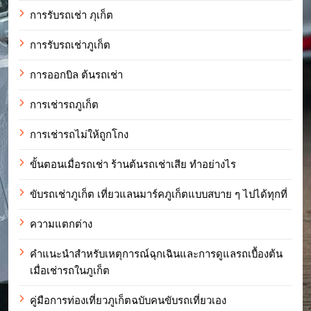
การรับรถเช่า ภุเก็ต
การรับรถเช่าภูเก็ต
การออกบิล ต้นรถเช่า
การเช่ารถภูเก็ต
การเช่ารถไม่ให้ถูกโกง
ขั้นตอนเมื่อรถเช่า ร้านต้นรถเช่าเสีย ทำอย่างไร
ขับรถเช่าภูเก็ต เที่ยวแลนมาร์คภูเก็ตแบบสบาย ๆ ไปได้ทุกที่
ความแตกต่าง
คำแนะนำสำหรับเหตุการณ์ฉุกเฉินและการดูแลรถเบื้องต้น
เมื่อเช่ารถในภูเก็ต
คู่มือการท่องเที่ยวภูเก็ตฉบับคนขับรถเที่ยวเอง