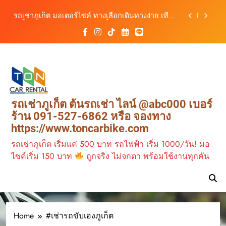
ภูเก็ตคล่องตัว กับต้นรถเช่าภูเก็ต
Skip
ต้นรถเช่าภูเก็ต รถเช่าราคาคุ้ม ใกล้สนามบิน มีรถให้
to
เลือกหลากหลาย พร้อมบริการ 24 ชั่วโมง
content
วิเคราะห์ตลาดรถเช่าภูเก็ต 3 เดือนข้างหน้า:
สิงหาคม–ตุลาคม 2569
ต้นรถเช่าสนามบินภูเก็ต รถเช่าใกล้สนามบิน เดินทาง
สะดวก เที่ยวภูเก็ตได้อย่างอิสระ
รถเช่าภูเก็ต มอเตอร์ไซค์ ทางเลือกเดินทางง่าย เที่ยว
ภูเก็ตคล่องตัว กับต้นรถเช่าภูเก็ต
ต้นรถเช่าภูเก็ต รถเช่าราคาคุ้ม ใกล้สนามบิน มีรถให้
รถเช่าภูเก็ต ต้นรถเช่า ไลน์ @abc000 เบอร์
เลือกหลากหลาย พร้อมบริการ 24 ชั่วโมง
ร้าน 091-527-6862 หรือ จองทาง
วิเคราะห์ตลาดรถเช่าภูเก็ต 3 เดือนข้างหน้า:
https://www.toncarbike.com
สิงหาคม–ตุลาคม 2569
รถเช่าภูเก็ต เริ่มแค่ 500 บาท รถไฟฟ้า เริ่ม 1000/วัน! มอ
ไซค์เริ่ม 150 บาท
ถูกจริง ไม่จกตา พร้อมใช้งานทุกคัน
Home
#เช่ารถขับเองภูเก็ต