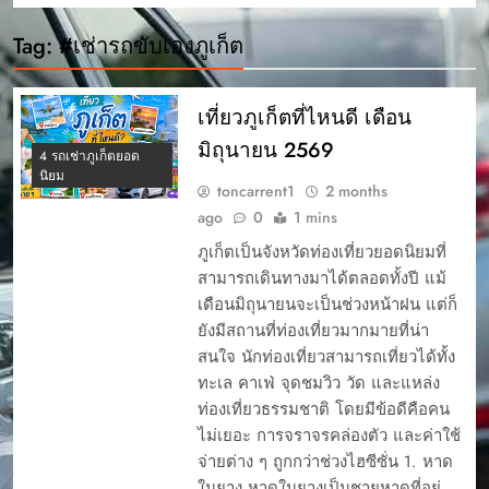
Tag:
#เช่ารถขับเองภูเก็ต
เที่ยวภูเก็ตที่ไหนดี เดือน
มิถุนายน 2569
4 รถเช่าภูเก็ตยอด
นิยม
toncarrent1
2 months
ago
0
1 mins
ภูเก็ตเป็นจังหวัดท่องเที่ยวยอดนิยมที่
สามารถเดินทางมาได้ตลอดทั้งปี แม้
เดือนมิถุนายนจะเป็นช่วงหน้าฝน แต่ก็
ยังมีสถานที่ท่องเที่ยวมากมายที่น่า
สนใจ นักท่องเที่ยวสามารถเที่ยวได้ทั้ง
ทะเล คาเฟ่ จุดชมวิว วัด และแหล่ง
ท่องเที่ยวธรรมชาติ โดยมีข้อดีคือคน
ไม่เยอะ การจราจรคล่องตัว และค่าใช้
จ่ายต่าง ๆ ถูกกว่าช่วงไฮซีซั่น 1. หาด
ในยาง หาดในยางเป็นชายหาดที่อยู่