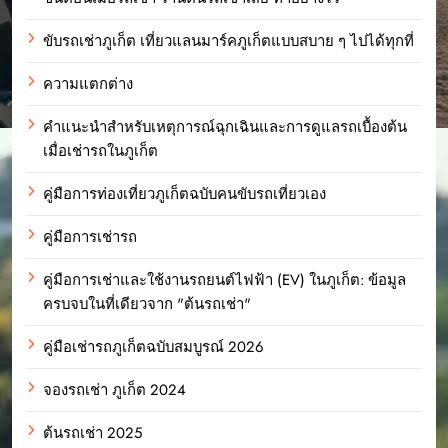
ขับรถเช่าภูเก็ต เที่ยวแลนมาร์คภูเก็ตแบบสบาย ๆ ไปได้ทุกที่
ความแตกต่าง
คำแนะนำสำหรับเหตุการณ์ฉุกเฉินและการดูแลรถเบื้องต้น
เมื่อเช่ารถในภูเก็ต
คู่มือการท่องเที่ยวภูเก็ตฉบับคนขับรถเที่ยวเอง
คู่มือการเช่ารถ
คู่มือการเช่าและใช้งานรถยนต์ไฟฟ้า (EV) ในภูเก็ต: ข้อมูล
ครบจบในที่เดียวจาก "ต้นรถเช่า"
คู่มือเช่ารถภูเก็ตฉบับสมบูรณ์ 2026
จองรถเช่า ภูเก็ต 2024
ต้นรถเช่า 2025