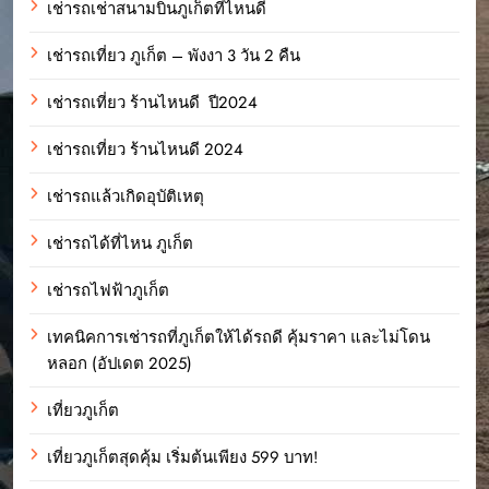
เช่ารถเช่าสนามบินภูเก็ตที่ไหนดี
เช่ารถเที่ยว ภูเก็ต – พังงา 3 วัน 2 คืน
เช่ารถเที่ยว ร้านไหนดี ปี2024
เช่ารถเที่ยว ร้านไหนดี 2024
เช่ารถแล้วเกิดอุบัติเหตุ
เช่ารถได้ที่ไหน ภูเก็ต
เช่ารถไฟฟ้าภูเก็ต
เทคนิคการเช่ารถที่ภูเก็ตให้ได้รถดี คุ้มราคา และไม่โดน
หลอก (อัปเดต 2025)
เที่ยวภูเก็ต
เที่ยวภูเก็ตสุดคุ้ม เริ่มต้นเพียง 599 บาท!