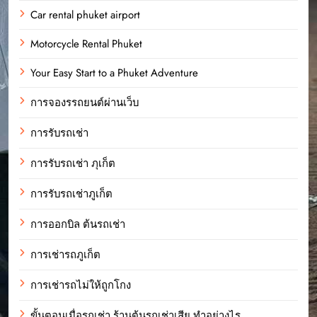
Car rental phuket airport
Motorcycle Rental Phuket
Your Easy Start to a Phuket Adventure
การจองรรถยนต์ผ่านเว็บ
การรับรถเช่า
การรับรถเช่า ภุเก็ต
การรับรถเช่าภูเก็ต
การออกบิล ต้นรถเช่า
การเช่ารถภูเก็ต
การเช่ารถไม่ให้ถูกโกง
ขั้นตอนเมื่อรถเช่า ร้านต้นรถเช่าเสีย ทำอย่างไร