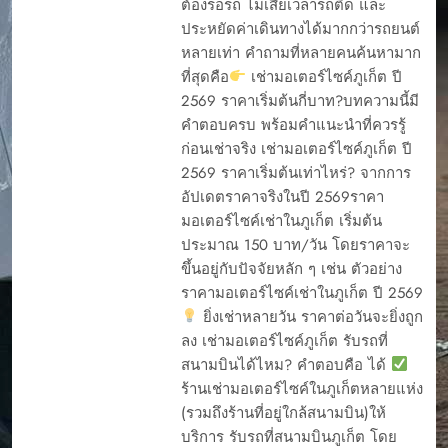
ต้องรอรถ ไม่เสียเวลารถติด และ
ประหยัดค่าเดินทางได้มากกว่ารถยนต์
หลายเท่า คำถามที่หลายคนค้นหามาก
ที่สุดคือ
เช่ามอเตอร์ไซค์ภูเก็ต ปี
2569 ราคาเริ่มต้นกี่บาท?บทความนี้มี
คำตอบครบ พร้อมคำแนะนำที่ควรรู้
ก่อนเช่าจริง เช่ามอเตอร์ไซค์ภูเก็ต ปี
2569 ราคาเริ่มต้นเท่าไหร่? จากการ
อัปเดตราคาจริงในปี 2569ราคา
มอเตอร์ไซค์เช่าในภูเก็ต เริ่มต้น
ประมาณ 150 บาท/วัน โดยราคาจะ
ขึ้นอยู่กับปัจจัยหลัก ๆ เช่น ตัวอย่าง
ราคามอเตอร์ไซค์เช่าในภูเก็ต ปี 2569
ยิ่งเช่าหลายวัน ราคาต่อวันจะยิ่งถูก
ลง เช่ามอเตอร์ไซค์ภูเก็ต รับรถที่
สนามบินได้ไหม? คำตอบคือ ได้
ร้านเช่ามอเตอร์ไซค์ในภูเก็ตหลายแห่ง
(รวมถึงร้านที่อยู่ใกล้สนามบิน)ให้
บริการ รับรถที่สนามบินภูเก็ต โดย