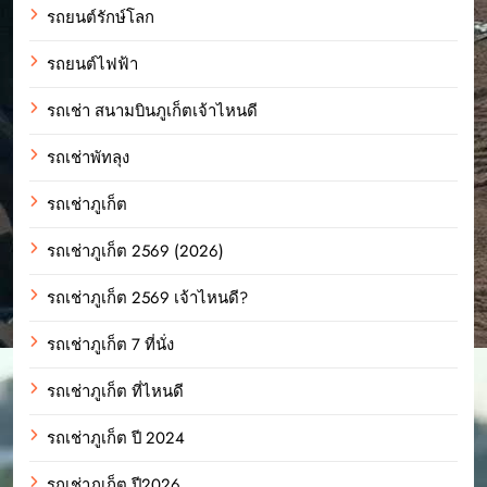
รถยนต์รักษ์โลก
รถยนต์ไฟฟ้า
รถเช่า สนามบินภูเก็ตเจ้าไหนดี
รถเช่าพัทลุง
รถเช่าภูเก็ต
รถเช่าภูเก็ต 2569 (2026)
รถเช่าภูเก็ต 2569 เจ้าไหนดี?
รถเช่าภูเก็ต 7 ที่นั่ง
รถเช่าภูเก็ต ที่ไหนดี
รถเช่าภูเก็ต ปี 2024
รถเช่าภูเก็ต ปี2026