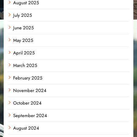
August 2025
July 2025
June 2025
May 2025
April 2025
March 2025
February 2025
November 2024
October 2024
September 2024
August 2024