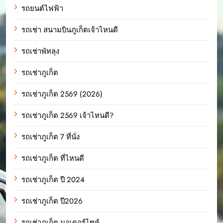
รถยนต์ไฟฟ้า
รถเช่า สนามบินภูเก็ตเจ้าไหนดี
รถเช่าพัทลุง
รถเช่าภูเก็ต
รถเช่าภูเก็ต 2569 (2026)
รถเช่าภูเก็ต 2569 เจ้าไหนดี?
รถเช่าภูเก็ต 7 ที่นั่ง
รถเช่าภูเก็ต ที่ไหนดี
รถเช่าภูเก็ต ปี 2024
รถเช่าภูเก็ต ปี2026
รถเช่าภูเก็ต มอเตอร์ไซค์