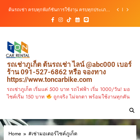
สะดวก ราคาประหยัด เริ่มต้นเพียง 150 บาท/วัน
Skip
ต้นรถเช่า ครบทุกฟังก์ชันการใช้งาน ครบทุกประเภท
to
รถ ตอบโจทย์ทุกการเดินทางในภูเก็ต
content
เช่ารถไฟฟ้าร้านต้นรถเช่า ทางเลือกใหม่ของการ
เที่ยวภูเก็ต ขับเงียบ ประหยัด และทันสมัย
ต้นรถเช่าภูเก็ต บริการรถเช่าครบวงจร ราคาคุ้มค่า
เดินทางสะดวกทุกเส้นทาง
เช่ารถมอเตอร์ไซค์ภูเก็ต กับต้นรถเช่า เดินทาง
สะดวก ราคาประหยัด เริ่มต้นเพียง 150 บาท/วัน
ต้นรถเช่า ครบทุกฟังก์ชันการใช้งาน ครบทุกประเภท
รถเช่าภูเก็ต ต้นรถเช่า ไลน์ @abc000 เบอร์
รถ ตอบโจทย์ทุกการเดินทางในภูเก็ต
ร้าน 091-527-6862 หรือ จองทาง
เช่ารถไฟฟ้าร้านต้นรถเช่า ทางเลือกใหม่ของการ
https://www.toncarbike.com
เที่ยวภูเก็ต ขับเงียบ ประหยัด และทันสมัย
รถเช่าภูเก็ต เริ่มแค่ 500 บาท รถไฟฟ้า เริ่ม 1000/วัน! มอ
ไซค์เริ่ม 150 บาท
ถูกจริง ไม่จกตา พร้อมใช้งานทุกคัน
Home
#เช่ามอเตอร์ไซค์ภูเก็ต