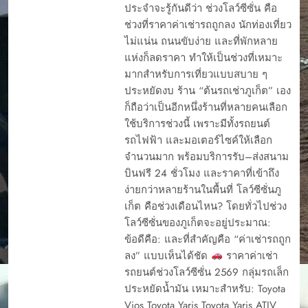
ประจำจะรู้กันดีว่า ช่วงโลว์ซีซั่น คือ
ช่วงที่ราคาค่าเช่ารถถูกลง นักท่องเที่ยว
ไม่แน่น ถนนขับง่าย และที่พักหลาย
แห่งก็ลดราคา ทำให้เป็นช่วงที่เหมาะ
มากสำหรับการเที่ยวแบบสบาย ๆ
ประหยัดงบ ร้าน “ต้นรถเช่าภูเก็ต” เอง
ก็ถือว่าเป็นอีกหนึ่งร้านที่หลายคนเลือก
ใช้บริการช่วงนี้ เพราะมีทั้งรถยนต์
รถไฟฟ้า และมอเตอร์ไซค์ให้เลือก
จำนวนมาก พร้อมบริการรับ–ส่งสนาม
บินฟรี 24 ชั่วโมง และราคาที่เข้าถึง
ง่ายกว่าหลายร้านในพื้นที่ โลว์ซีซั่นภู
เก็ต คือช่วงเดือนไหน? โดยทั่วไปช่วง
โลว์ซีซั่นของภูเก็ตจะอยู่ประมาณ:
ข้อดีคือ: และที่สำคัญคือ “ค่าเช่ารถถูก
ลง” แบบเห็นได้ชัด
ราคาค่าเช่า
รถยนต์ช่วงโลว์ซีซั่น 2569 กลุ่มรถเล็ก
ประหยัดน้ำมัน เหมาะสำหรับ: Toyota
Vios Toyota Yaris Toyota Yaris ATIV