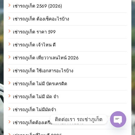
เช่ารถภูเก็ต 2569 (2026)
เช่ารถภูเก็ต ต้องเช็คอะไรบ้าง
เช่ารถภูเก็ต ราคา 599
เช่ารถภูเก็ต เจ้าไหน ดี
เช่ารถภูเก็ต เที่ยววาเลนไทน์ 2026
เช่ารถภูเก็ต ใช้เอกสารอะไรบ้าง
เช่ารถภูเก็ต ไม่มี บัตรเครดิต
เช่ารถภูเก็ต ไม่มี มัด จํา
เช่ารถภูเก็ต ไม่มีมัดจำ
ติดต่อเรา รถเช่าภูเก็ต
เช่ารถภูเก็ตต้องเตรียมพาอะไรไปบ้าง
Open c