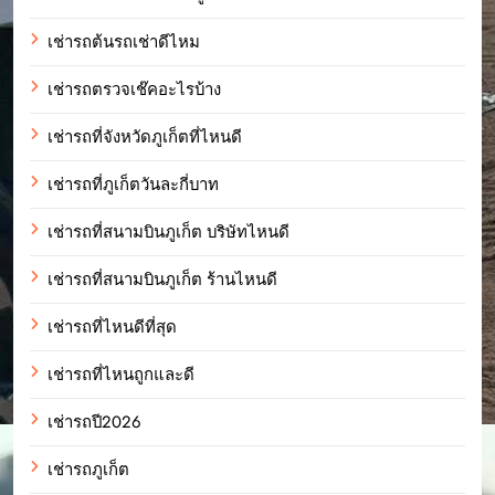
เช่ารถต้นรถเช่าดีไหม
เช่ารถตรวจเช๊คอะไรบ้าง
เช่ารถที่จังหวัดภูเก็ตที่ไหนดี
เช่ารถที่ภูเก็ตวันละกี่บาท
เช่ารถที่สนามบินภูเก็ต บริษัทไหนดี
เช่ารถที่สนามบินภูเก็ต ร้านไหนดี
เช่ารถที่ไหนดีที่สุด
เช่ารถที่ไหนถูกและดี
เช่ารถปี2026
เช่ารถภูเก็ต