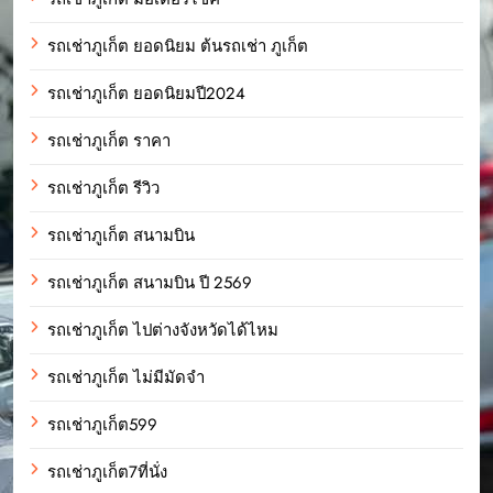
รถเช่าภูเก็ต ยอดนิยม ต้นรถเช่า ภูเก็ต
รถเช่าภูเก็ต ยอดนิยมปี2024
รถเช่าภูเก็ต ราคา
รถเช่าภูเก็ต รีวิว
รถเช่าภูเก็ต สนามบิน
รถเช่าภูเก็ต สนามบิน ปี 2569
รถเช่าภูเก็ต ไปต่างจังหวัดได้ไหม
รถเช่าภูเก็ต ไม่มีมัดจำ
รถเช่าภูเก็ต599
รถเช่าภูเก็ต7ที่นั่ง