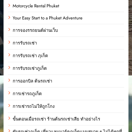
Motorcycle Rental Phuket
Your Easy Start to a Phuket Adventure
การจองรรถยนต์ผ่านเว็บ
การรับรถเช่า
การรับรถเช่า ภุเก็ต
การรับรถเช่าภูเก็ต
การออกบิล ต้นรถเช่า
การเช่ารถภูเก็ต
การเช่ารถไม่ให้ถูกโกง
ขั้นตอนเมื่อรถเช่า ร้านต้นรถเช่าเสีย ทำอย่างไร
ขับรถเช่าภูเก็ต เที่ยวแลนมาร์คภูเก็ตแบบสบาย ๆ ไปได้ทุกที่