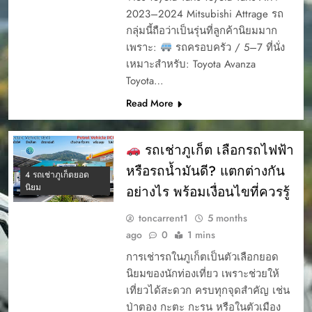
2023–2024 Mitsubishi Attrage รถ
กลุ่มนี้ถือว่าเป็นรุ่นที่ลูกค้านิยมมาก
เพราะ:
รถครอบครัว / 5–7 ที่นั่ง
เหมาะสำหรับ: Toyota Avanza
Toyota…
Read More
รถเช่าภูเก็ต เลือกรถไฟฟ้า
หรือรถน้ำมันดี? แตกต่างกัน
4 รถเช่าภูเก็ตยอด
นิยม
อย่างไร พร้อมเงื่อนไขที่ควรรู้
toncarrent1
5 months
ago
0
1 mins
การเช่ารถในภูเก็ตเป็นตัวเลือกยอด
นิยมของนักท่องเที่ยว เพราะช่วยให้
เที่ยวได้สะดวก ครบทุกจุดสำคัญ เช่น
ป่าตอง กะตะ กะรน หรือในตัวเมือง