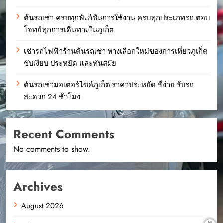
ต้นรถเช่า ครบทุกฟังก์ชันการใช้งาน ครบทุกประเภทรถ ตอบ
โจทย์ทุกการเดินทางในภูเก็ต
เช่ารถไฟฟ้าร้านต้นรถเช่า ทางเลือกใหม่ของการเที่ยวภูเก็ต
ขับเงียบ ประหยัด และทันสมัย
ต้นรถเช่ามอเตอร์ไซค์ภูเก็ต ราคาประหยัด ขี่ง่าย รับรถ
สะดวก 24 ชั่วโมง
Recent Comments
No comments to show.
Archives
August 2026