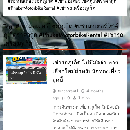
#เช่ามอเตอร์ไซค์ภูเก็ต #เช่ามอเตอร์ไซค์ภูเก็ตราคาถูก
#PhuketMotorbikeRental #เช่ารถเครื่องภูเก็ต
Tag:
#เช่ามอเตอร์ไซค์ภูเก็ต #เช่ามอเตอร์ไซค์
ภูเก็ตราคาถูก #PhuketMotorbikeRental #เช่ารถ
เครื่องภูเก็ต
เช่ารถภูเก็ต ไม่มีมัดจำ ทาง
เลือกใหม่สำหรับนักท่องเที่ยว
เช่ารถภูเก็ต ไม่มี มัด
จํา
ยุคนี้
toncarrent1
4 months
ago
0
1 mins
การเดินทางมาเที่ยว ภูเก็ต ในปัจจุบัน
“การเช่ารถ” ถือเป็นตัวเลือกยอดนิยม
อันดับต้น ๆ เพราะช่วยให้เดินทาง
สะดวก ไม่ต้องรอรถสาธารณะ และ